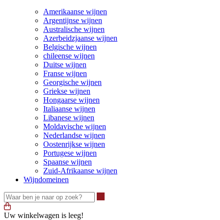
Amerikaanse wijnen
Argentijnse wijnen
Australische wijnen
Azerbeidzjaanse wijnen
Belgische wijnen
chileense wijnen
Duitse wijnen
Franse wijnen
Georgische wijnen
Griekse wijnen
Hongaarse wijnen
Italiaanse wijnen
Libanese wijnen
Moldavische wijnen
Nederlandse wijnen
Oostenrijkse wijnen
Portugese wijnen
Spaanse wijnen
Zuid-Afrikaanse wijnen
Wijndomeinen
Waar ben je naar op zoek?
Uw winkelwagen is leeg!