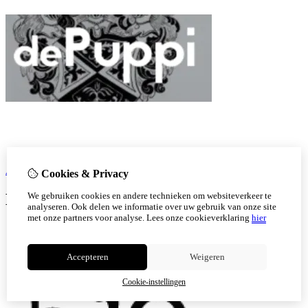
Azienda Vinicola De Puppi
Cookies & Privacy
Merken met een B
We gebruiken cookies en andere technieken om websiteverkeer te
analyseren. Ook delen we informatie over uw gebruik van onze site
met onze partners voor analyse.
Lees onze cookieverklaring
hier
Accepteren
Weigeren
Cookie-instellingen