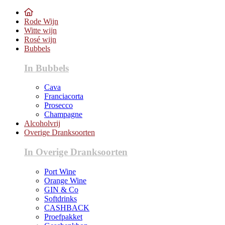
Rode Wijn
Witte wijn
Rosé wijn
Bubbels
In Bubbels
Cava
Franciacorta
Prosecco
Champagne
Alcoholvrij
Overige Dranksoorten
In Overige Dranksoorten
Port Wine
Orange Wine
GIN & Co
Softdrinks
CASHBACK
Proefpakket