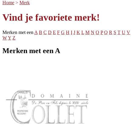
Home
>
Merk
Vind je favoriete merk!
Merken met een
A
B
C
D
E
F
G
H
I
J
K
L
M
N
O
P
Q
R
S
T
U
V
W
Y
Z
Merken met een A