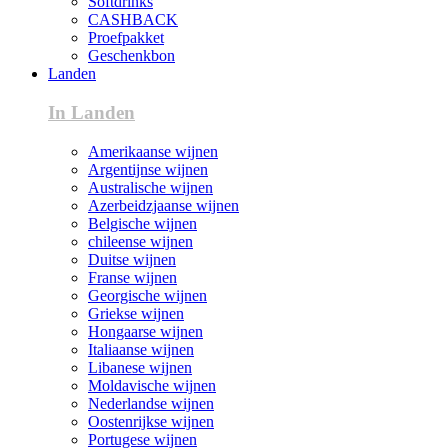
Softdrinks
CASHBACK
Proefpakket
Geschenkbon
Landen
In Landen
Amerikaanse wijnen
Argentijnse wijnen
Australische wijnen
Azerbeidzjaanse wijnen
Belgische wijnen
chileense wijnen
Duitse wijnen
Franse wijnen
Georgische wijnen
Griekse wijnen
Hongaarse wijnen
Italiaanse wijnen
Libanese wijnen
Moldavische wijnen
Nederlandse wijnen
Oostenrijkse wijnen
Portugese wijnen