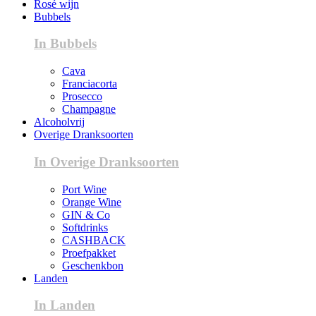
Rosé wijn
Bubbels
In Bubbels
Cava
Franciacorta
Prosecco
Champagne
Alcoholvrij
Overige Dranksoorten
In Overige Dranksoorten
Port Wine
Orange Wine
GIN & Co
Softdrinks
CASHBACK
Proefpakket
Geschenkbon
Landen
In Landen