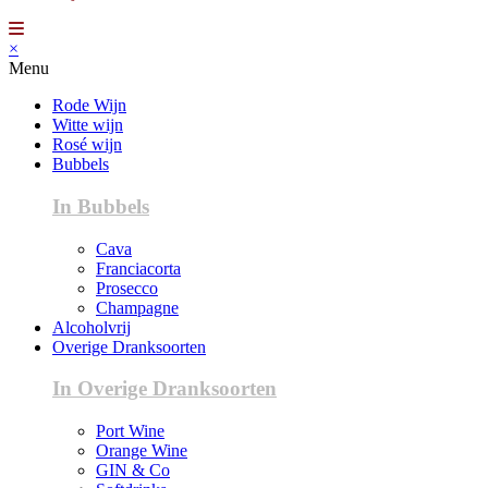
×
Menu
Rode Wijn
Witte wijn
Rosé wijn
Bubbels
In Bubbels
Cava
Franciacorta
Prosecco
Champagne
Alcoholvrij
Overige Dranksoorten
In Overige Dranksoorten
Port Wine
Orange Wine
GIN & Co