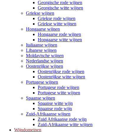
Georgische rode wijnen
Georgische witte wijnen
Griekse wijnen
Griekse rode wijnen
Griekse witte wijnen
Hongaarse wijnen
Hongaarse rode wijnen
Hongaarse witte wijnen
Italiaanse wijnen
Libanese wijnen
Moldavische wijnen
Nederlandse wijnen
Oostenrijkse wijnen
Oostenrijkse rode wijnen
Oostenrijkse witte wijnen
Portugese wijnen
Portugese rode wijnen
Portugese witte wijnen
Spaanse wijnen
Spaanse witte wijn
Spaanse rode wijn
Zuid-Afrikaanse wijnen
Zuid Afrikaanse rode wijn
Zuid-Afrikaanse witte wijnen
Wijndomeinen