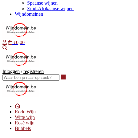
Spaanse wijnen
Zuid-Afrikaanse wijnen
Wijndomeinen
€0,00
Waar ben je naar op zoek?
Inloggen
/
registreren
Waar ben je naar op zoek?
Rode Wijn
Witte wijn
Rosé wijn
Bubbels