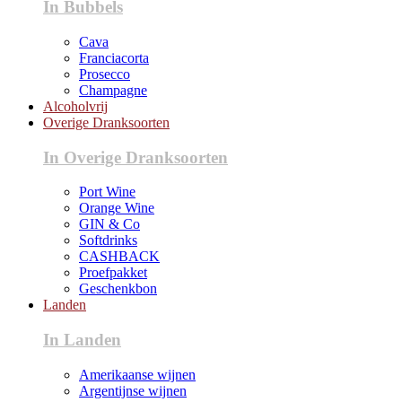
In Bubbels
Cava
Franciacorta
Prosecco
Champagne
Alcoholvrij
Overige Dranksoorten
In Overige Dranksoorten
Port Wine
Orange Wine
GIN & Co
Softdrinks
CASHBACK
Proefpakket
Geschenkbon
Landen
In Landen
Amerikaanse wijnen
Argentijnse wijnen