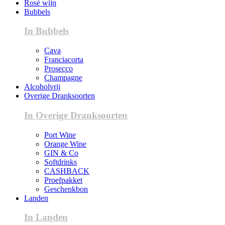
Rosé wijn
Bubbels
In Bubbels
Cava
Franciacorta
Prosecco
Champagne
Alcoholvrij
Overige Dranksoorten
In Overige Dranksoorten
Port Wine
Orange Wine
GIN & Co
Softdrinks
CASHBACK
Proefpakket
Geschenkbon
Landen
In Landen