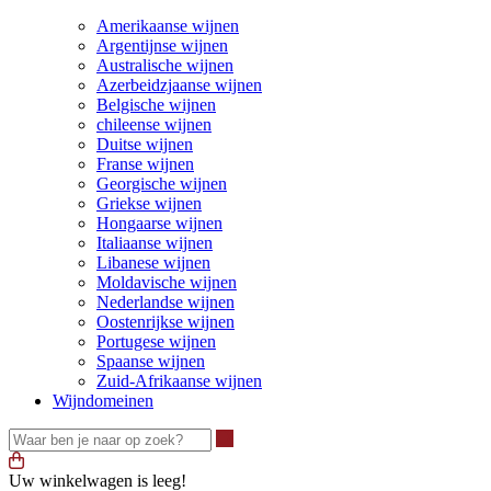
Amerikaanse wijnen
Argentijnse wijnen
Australische wijnen
Azerbeidzjaanse wijnen
Belgische wijnen
chileense wijnen
Duitse wijnen
Franse wijnen
Georgische wijnen
Griekse wijnen
Hongaarse wijnen
Italiaanse wijnen
Libanese wijnen
Moldavische wijnen
Nederlandse wijnen
Oostenrijkse wijnen
Portugese wijnen
Spaanse wijnen
Zuid-Afrikaanse wijnen
Wijndomeinen
Waar ben je naar op zoek?
Uw winkelwagen is leeg!