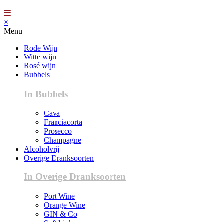
×
Menu
Rode Wijn
Witte wijn
Rosé wijn
Bubbels
In Bubbels
Cava
Franciacorta
Prosecco
Champagne
Alcoholvrij
Overige Dranksoorten
In Overige Dranksoorten
Port Wine
Orange Wine
GIN & Co