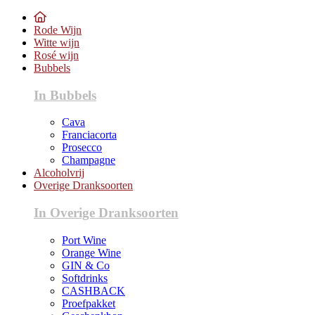
Rode Wijn
Witte wijn
Rosé wijn
Bubbels
In Bubbels
Cava
Franciacorta
Prosecco
Champagne
Alcoholvrij
Overige Dranksoorten
In Overige Dranksoorten
Port Wine
Orange Wine
GIN & Co
Softdrinks
CASHBACK
Proefpakket