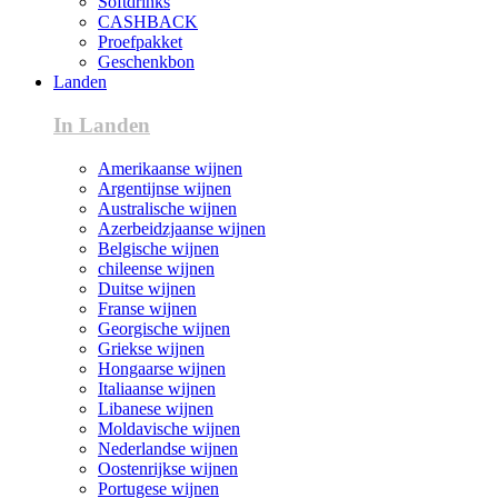
Softdrinks
CASHBACK
Proefpakket
Geschenkbon
Landen
In Landen
Amerikaanse wijnen
Argentijnse wijnen
Australische wijnen
Azerbeidzjaanse wijnen
Belgische wijnen
chileense wijnen
Duitse wijnen
Franse wijnen
Georgische wijnen
Griekse wijnen
Hongaarse wijnen
Italiaanse wijnen
Libanese wijnen
Moldavische wijnen
Nederlandse wijnen
Oostenrijkse wijnen
Portugese wijnen