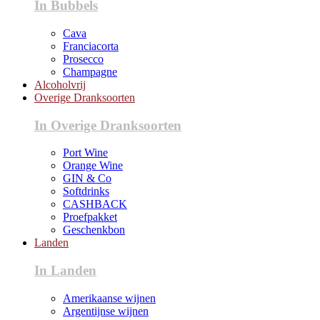
In Bubbels
Cava
Franciacorta
Prosecco
Champagne
Alcoholvrij
Overige Dranksoorten
In Overige Dranksoorten
Port Wine
Orange Wine
GIN & Co
Softdrinks
CASHBACK
Proefpakket
Geschenkbon
Landen
In Landen
Amerikaanse wijnen
Argentijnse wijnen