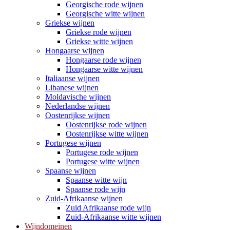
Georgische rode wijnen
Georgische witte wijnen
Griekse wijnen
Griekse rode wijnen
Griekse witte wijnen
Hongaarse wijnen
Hongaarse rode wijnen
Hongaarse witte wijnen
Italiaanse wijnen
Libanese wijnen
Moldavische wijnen
Nederlandse wijnen
Oostenrijkse wijnen
Oostenrijkse rode wijnen
Oostenrijkse witte wijnen
Portugese wijnen
Portugese rode wijnen
Portugese witte wijnen
Spaanse wijnen
Spaanse witte wijn
Spaanse rode wijn
Zuid-Afrikaanse wijnen
Zuid Afrikaanse rode wijn
Zuid-Afrikaanse witte wijnen
Wijndomeinen