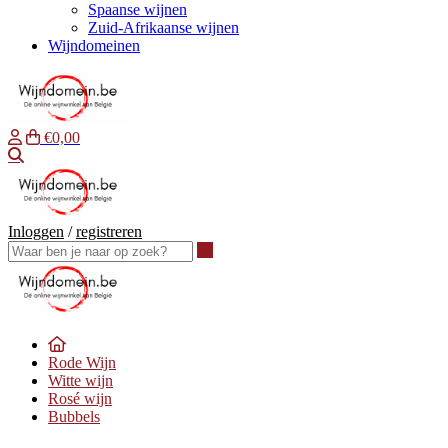
Spaanse wijnen
Zuid-Afrikaanse wijnen
Wijndomeinen
€0,00
Waar ben je naar op zoek?
Inloggen
/
registreren
Waar ben je naar op zoek?
Rode Wijn
Witte wijn
Rosé wijn
Bubbels