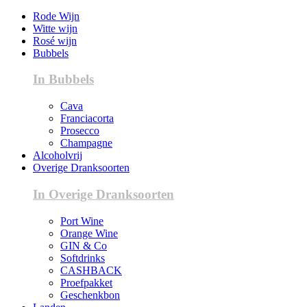
Rode Wijn
Witte wijn
Rosé wijn
Bubbels
In Bubbels
Cava
Franciacorta
Prosecco
Champagne
Alcoholvrij
Overige Dranksoorten
In Overige Dranksoorten
Port Wine
Orange Wine
GIN & Co
Softdrinks
CASHBACK
Proefpakket
Geschenkbon