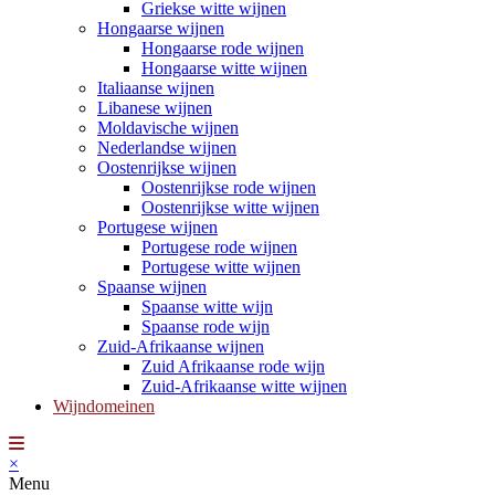
Griekse witte wijnen
Hongaarse wijnen
Hongaarse rode wijnen
Hongaarse witte wijnen
Italiaanse wijnen
Libanese wijnen
Moldavische wijnen
Nederlandse wijnen
Oostenrijkse wijnen
Oostenrijkse rode wijnen
Oostenrijkse witte wijnen
Portugese wijnen
Portugese rode wijnen
Portugese witte wijnen
Spaanse wijnen
Spaanse witte wijn
Spaanse rode wijn
Zuid-Afrikaanse wijnen
Zuid Afrikaanse rode wijn
Zuid-Afrikaanse witte wijnen
Wijndomeinen
×
Menu