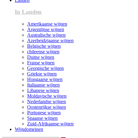
Landen
In Landen
Amerikaanse wijnen
Argentijnse wijnen
Australische wijnen
Azerbeidzjaanse wijnen
Belgische wijnen
chileense wijnen
Duitse wijnen
Franse wijnen
Georgische wijnen
Griekse wijnen
Hongaarse wijnen
Italiaanse wijnen
Libanese wijnen
Moldavische wijnen
Nederlandse wijnen
Oostenrijkse wijnen
Portugese wijnen
Spaanse wijnen
Zuid-Afrikaanse wijnen
Wijndomeinen