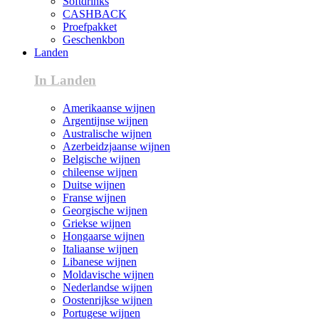
Softdrinks
CASHBACK
Proefpakket
Geschenkbon
Landen
In Landen
Amerikaanse wijnen
Argentijnse wijnen
Australische wijnen
Azerbeidzjaanse wijnen
Belgische wijnen
chileense wijnen
Duitse wijnen
Franse wijnen
Georgische wijnen
Griekse wijnen
Hongaarse wijnen
Italiaanse wijnen
Libanese wijnen
Moldavische wijnen
Nederlandse wijnen
Oostenrijkse wijnen
Portugese wijnen