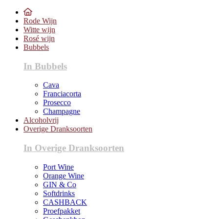
Rode Wijn
Witte wijn
Rosé wijn
Bubbels
In Bubbels
Cava
Franciacorta
Prosecco
Champagne
Alcoholvrij
Overige Dranksoorten
In Overige Dranksoorten
Port Wine
Orange Wine
GIN & Co
Softdrinks
CASHBACK
Proefpakket