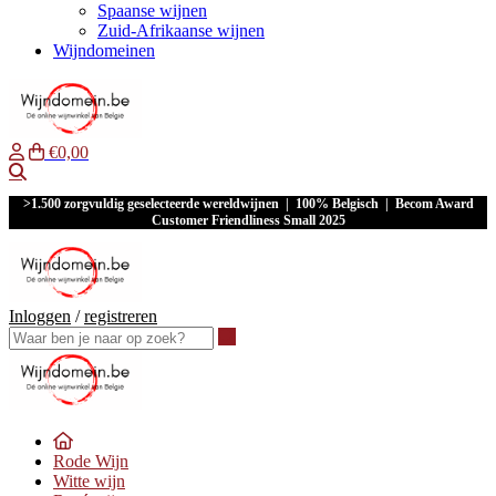
Spaanse wijnen
Zuid-Afrikaanse wijnen
Wijndomeinen
€0,00
Waar ben je naar op zoek?
>1.500 zorgvuldig geselecteerde wereldwijnen | 100% Belgisch | Becom Award
Customer Friendliness Small 2025
Inloggen
/
registreren
Waar ben je naar op zoek?
Rode Wijn
Witte wijn