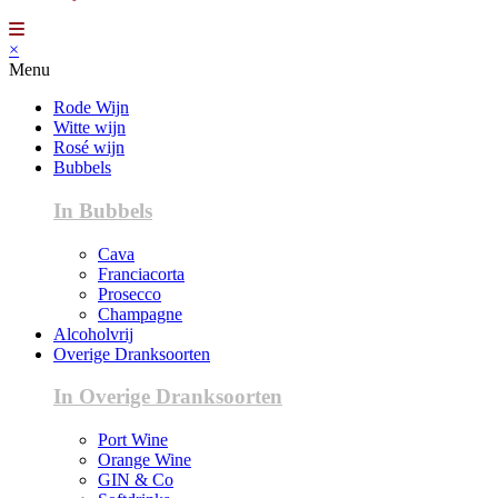
×
Menu
Rode Wijn
Witte wijn
Rosé wijn
Bubbels
In Bubbels
Cava
Franciacorta
Prosecco
Champagne
Alcoholvrij
Overige Dranksoorten
In Overige Dranksoorten
Port Wine
Orange Wine
GIN & Co