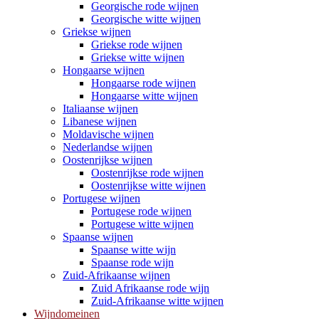
Georgische rode wijnen
Georgische witte wijnen
Griekse wijnen
Griekse rode wijnen
Griekse witte wijnen
Hongaarse wijnen
Hongaarse rode wijnen
Hongaarse witte wijnen
Italiaanse wijnen
Libanese wijnen
Moldavische wijnen
Nederlandse wijnen
Oostenrijkse wijnen
Oostenrijkse rode wijnen
Oostenrijkse witte wijnen
Portugese wijnen
Portugese rode wijnen
Portugese witte wijnen
Spaanse wijnen
Spaanse witte wijn
Spaanse rode wijn
Zuid-Afrikaanse wijnen
Zuid Afrikaanse rode wijn
Zuid-Afrikaanse witte wijnen
Wijndomeinen