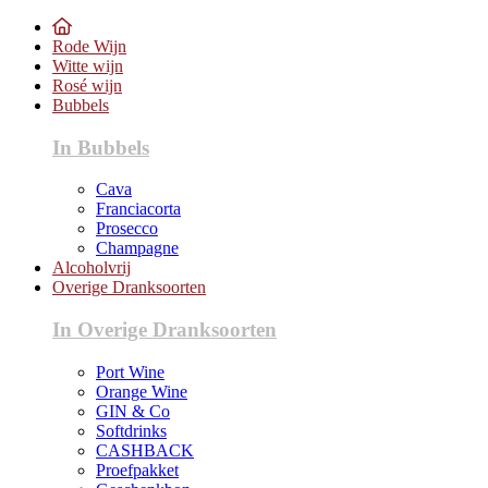
Rode Wijn
Witte wijn
Rosé wijn
Bubbels
In Bubbels
Cava
Franciacorta
Prosecco
Champagne
Alcoholvrij
Overige Dranksoorten
In Overige Dranksoorten
Port Wine
Orange Wine
GIN & Co
Softdrinks
CASHBACK
Proefpakket