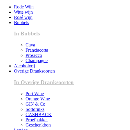
Rode Wijn
Witte wijn
Rosé wijn
Bubbels
In Bubbels
Cava
Franciacorta
Prosecco
Champagne
Alcoholvrij
Overige Dranksoorten
In Overige Dranksoorten
Port Wine
Orange Wine
GIN & Co
Softdrinks
CASHBACK
Proefpakket
Geschenkbon