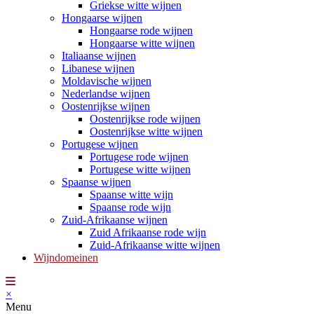
Griekse witte wijnen
Hongaarse wijnen
Hongaarse rode wijnen
Hongaarse witte wijnen
Italiaanse wijnen
Libanese wijnen
Moldavische wijnen
Nederlandse wijnen
Oostenrijkse wijnen
Oostenrijkse rode wijnen
Oostenrijkse witte wijnen
Portugese wijnen
Portugese rode wijnen
Portugese witte wijnen
Spaanse wijnen
Spaanse witte wijn
Spaanse rode wijn
Zuid-Afrikaanse wijnen
Zuid Afrikaanse rode wijn
Zuid-Afrikaanse witte wijnen
Wijndomeinen
×
Menu