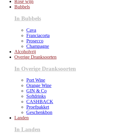
Rosé wijn
Bubbels
In Bubbels
Cava
Franciacorta
Prosecco
Champagne
Alcoholvrij
Overige Dranksoorten
In Overige Dranksoorten
Port Wine
Orange Wine
GIN & Co
Softdrinks
CASHBACK
Proefpakket
Geschenkbon
Landen
In Landen