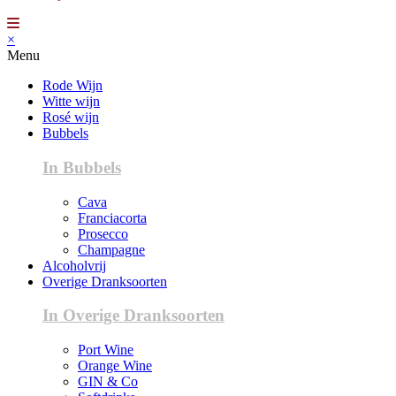
×
Menu
Rode Wijn
Witte wijn
Rosé wijn
Bubbels
In Bubbels
Cava
Franciacorta
Prosecco
Champagne
Alcoholvrij
Overige Dranksoorten
In Overige Dranksoorten
Port Wine
Orange Wine
GIN & Co