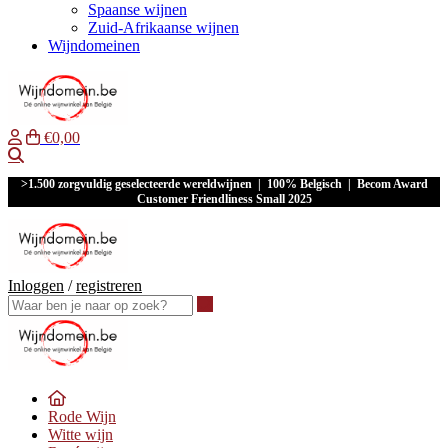
Spaanse wijnen
Zuid-Afrikaanse wijnen
Wijndomeinen
€0,00
Waar ben je naar op zoek?
>1.500 zorgvuldig geselecteerde wereldwijnen | 100% Belgisch | Becom Award
Customer Friendliness Small 2025
Inloggen
/
registreren
Waar ben je naar op zoek?
Rode Wijn
Witte wijn