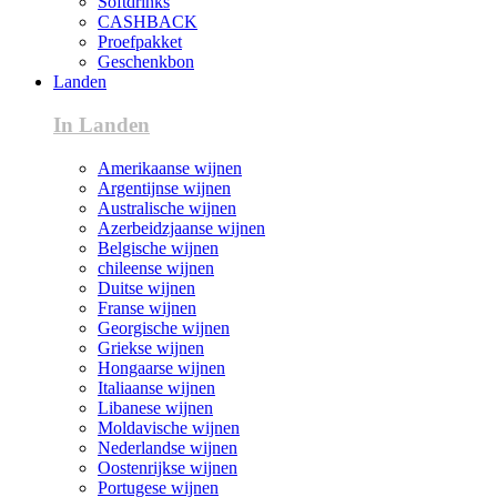
Softdrinks
CASHBACK
Proefpakket
Geschenkbon
Landen
In Landen
Amerikaanse wijnen
Argentijnse wijnen
Australische wijnen
Azerbeidzjaanse wijnen
Belgische wijnen
chileense wijnen
Duitse wijnen
Franse wijnen
Georgische wijnen
Griekse wijnen
Hongaarse wijnen
Italiaanse wijnen
Libanese wijnen
Moldavische wijnen
Nederlandse wijnen
Oostenrijkse wijnen
Portugese wijnen