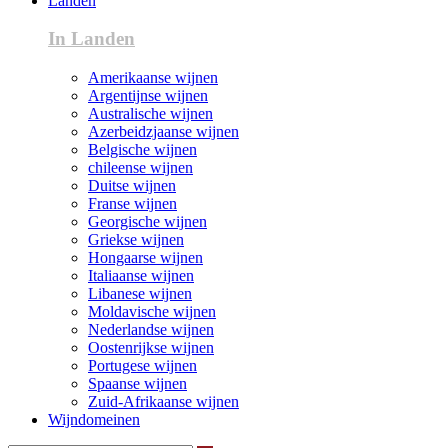
Landen
In Landen
Amerikaanse wijnen
Argentijnse wijnen
Australische wijnen
Azerbeidzjaanse wijnen
Belgische wijnen
chileense wijnen
Duitse wijnen
Franse wijnen
Georgische wijnen
Griekse wijnen
Hongaarse wijnen
Italiaanse wijnen
Libanese wijnen
Moldavische wijnen
Nederlandse wijnen
Oostenrijkse wijnen
Portugese wijnen
Spaanse wijnen
Zuid-Afrikaanse wijnen
Wijndomeinen