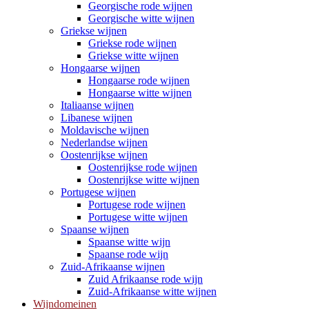
Georgische rode wijnen
Georgische witte wijnen
Griekse wijnen
Griekse rode wijnen
Griekse witte wijnen
Hongaarse wijnen
Hongaarse rode wijnen
Hongaarse witte wijnen
Italiaanse wijnen
Libanese wijnen
Moldavische wijnen
Nederlandse wijnen
Oostenrijkse wijnen
Oostenrijkse rode wijnen
Oostenrijkse witte wijnen
Portugese wijnen
Portugese rode wijnen
Portugese witte wijnen
Spaanse wijnen
Spaanse witte wijn
Spaanse rode wijn
Zuid-Afrikaanse wijnen
Zuid Afrikaanse rode wijn
Zuid-Afrikaanse witte wijnen
Wijndomeinen