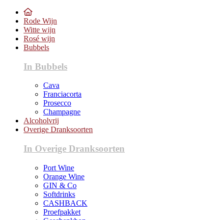
Rode Wijn
Witte wijn
Rosé wijn
Bubbels
In Bubbels
Cava
Franciacorta
Prosecco
Champagne
Alcoholvrij
Overige Dranksoorten
In Overige Dranksoorten
Port Wine
Orange Wine
GIN & Co
Softdrinks
CASHBACK
Proefpakket