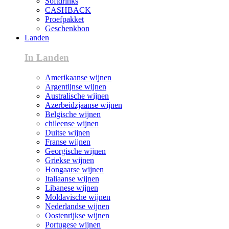
Softdrinks
CASHBACK
Proefpakket
Geschenkbon
Landen
In Landen
Amerikaanse wijnen
Argentijnse wijnen
Australische wijnen
Azerbeidzjaanse wijnen
Belgische wijnen
chileense wijnen
Duitse wijnen
Franse wijnen
Georgische wijnen
Griekse wijnen
Hongaarse wijnen
Italiaanse wijnen
Libanese wijnen
Moldavische wijnen
Nederlandse wijnen
Oostenrijkse wijnen
Portugese wijnen