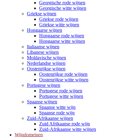
Georgische rode wijnen
Georgische witte wijnen
Griekse wijnen
Griekse rode wijnen
Griekse witte wijnen
Hongaarse wijnen
Hongaarse rode wijnen
Hongaarse witte wijnen
Italiaanse wijnen
Libanese wijnen
Moldavische wijnen
Nederlandse wijnen
Oostenrijkse wijnen
Oostenrijkse rode wijnen
Oostenrijkse witte wijnen
Portugese wijnen
Portugese rode wijnen
Portugese witte wijnen
Spaanse wijnen
Spaanse witte wijn
Spaanse rode wijn
Zuid-Afrikaanse wijnen
Zuid Afrikaanse rode wijn
Zuid-Afrikaanse witte wijnen
Wijndomeinen