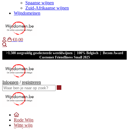
Spaanse wijnen
Zuid-Afrikaanse wijnen
Wijndomeinen
€0,00
Waar ben je naar op zoek?
>1.500 zorgvuldig geselecteerde wereldwijnen | 100% Belgisch | Becom Award
Customer Friendliness Small 2025
Inloggen
/
registreren
Waar ben je naar op zoek?
Rode Wijn
Witte wijn