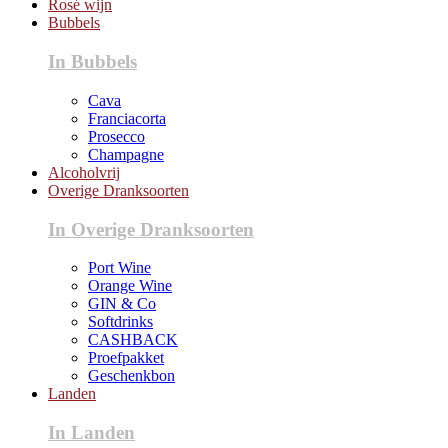
Rosé wijn
Bubbels
In Bubbels
Cava
Franciacorta
Prosecco
Champagne
Alcoholvrij
Overige Dranksoorten
In Overige Dranksoorten
Port Wine
Orange Wine
GIN & Co
Softdrinks
CASHBACK
Proefpakket
Geschenkbon
Landen
In Landen