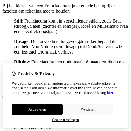
Bij het kiezen van een Franciacorta zijn er enkele belangrijke
factoren om rekening mee te houden:
Stijl
: Franciacorta komt in verschillende stijlen, zoals Brut
(droog), Satèn (zachter en romiger), Rosé en Millesimato (van
een specifiek oogstjaar).
Dosage
: De hoeveelheid toegevoegde suiker bepaalt de
zoetheid. Van Nature (zero dosage) tot Demi-Sec voor wie
een iets zachtere smaak verkiest.
Rijping
: Franciacorta moet minimaal 18 maanden rijpen op
de gist, maar Riserva’s rijpen tot wel 60 maanden, wat zorgt
voor meer complexiteit en diepgang.
Cookies & Privacy
We gebruiken cookies en andere technieken om websiteverkeer te
Serveertips voor Franciacorta
analyseren. Ook delen we informatie over uw gebruik van onze site
met onze partners voor analyse.
Lees onze cookieverklaring
hier
Om optimaal te genieten van Franciacorta, volg je deze serveertips:
Temperatuur
: Serveer Franciacorta gekoeld tussen 6-8°C.
Accepteren
Weigeren
Glaswerk
: Gebruik een tulpvormig glas in plaats van een
Cookie-instellingen
klassiek smal champagneglas om de aroma’s beter tot hun
recht te laten komen.