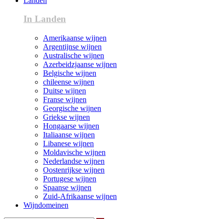
Landen
In Landen
Amerikaanse wijnen
Argentijnse wijnen
Australische wijnen
Azerbeidzjaanse wijnen
Belgische wijnen
chileense wijnen
Duitse wijnen
Franse wijnen
Georgische wijnen
Griekse wijnen
Hongaarse wijnen
Italiaanse wijnen
Libanese wijnen
Moldavische wijnen
Nederlandse wijnen
Oostenrijkse wijnen
Portugese wijnen
Spaanse wijnen
Zuid-Afrikaanse wijnen
Wijndomeinen