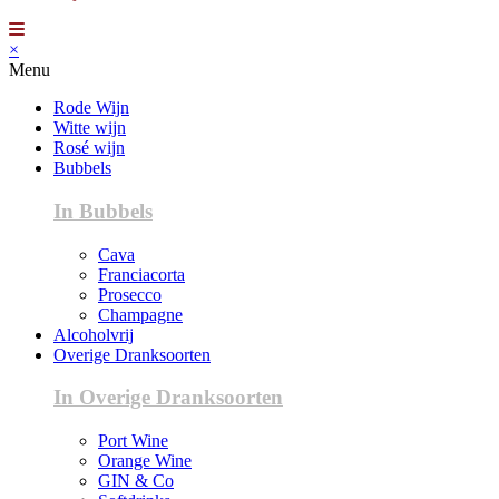
×
Menu
Rode Wijn
Witte wijn
Rosé wijn
Bubbels
In Bubbels
Cava
Franciacorta
Prosecco
Champagne
Alcoholvrij
Overige Dranksoorten
In Overige Dranksoorten
Port Wine
Orange Wine
GIN & Co