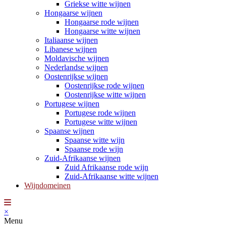
Griekse witte wijnen
Hongaarse wijnen
Hongaarse rode wijnen
Hongaarse witte wijnen
Italiaanse wijnen
Libanese wijnen
Moldavische wijnen
Nederlandse wijnen
Oostenrijkse wijnen
Oostenrijkse rode wijnen
Oostenrijkse witte wijnen
Portugese wijnen
Portugese rode wijnen
Portugese witte wijnen
Spaanse wijnen
Spaanse witte wijn
Spaanse rode wijn
Zuid-Afrikaanse wijnen
Zuid Afrikaanse rode wijn
Zuid-Afrikaanse witte wijnen
Wijndomeinen
×
Menu