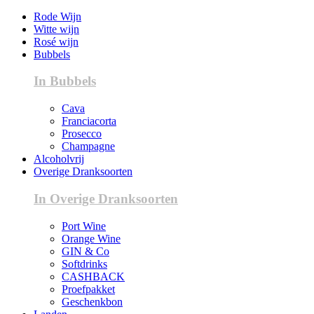
Rode Wijn
Witte wijn
Rosé wijn
Bubbels
In Bubbels
Cava
Franciacorta
Prosecco
Champagne
Alcoholvrij
Overige Dranksoorten
In Overige Dranksoorten
Port Wine
Orange Wine
GIN & Co
Softdrinks
CASHBACK
Proefpakket
Geschenkbon