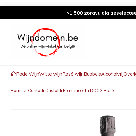
>1.500 zorgvuldig geselecte
Rode Wijn
Witte wijn
Rosé wijn
Bubbels
Alcoholvrij
Overi
Home
>
Contadi Castaldi Franciacorta DOCG Rosé