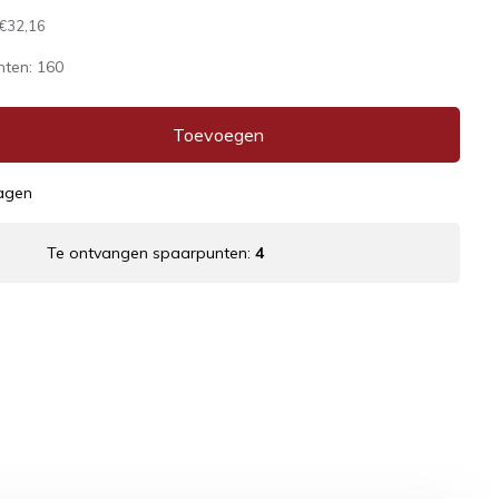
€32,16
nten:
160
Toevoegen
dagen
Te ontvangen spaarpunten:
4