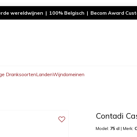
erde wereldwijnen | 100% Belgisch | Becom Award Cust
ge Dranksoorten
Landen
Wijndomeinen
Contadi Ca
Model:
75 cl
|
Merk:
C