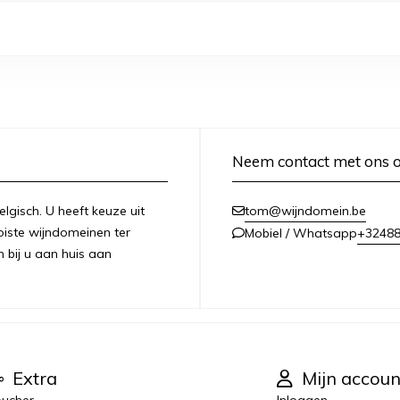
Neem contact met ons 
lgisch. U heeft keuze uit
tom@wijndomein.be
iste wijndomeinen ter
+3248
Mobiel / Whatsapp
n bij u aan huis aan
Extra
Mijn accoun
ucher
Inloggen