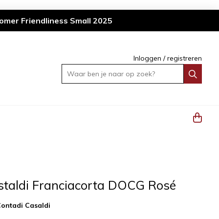
omer Friendliness Small 2025
Inloggen
/
registreren
Waar ben je naar op zoek?
staldi Franciacorta DOCG Rosé
ontadi Casaldi