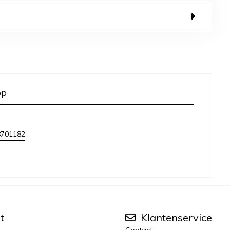
op
8701182
t
Klantenservice
Contact