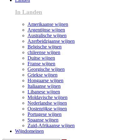
Landen
In Landen
Amerikaanse wijnen
Argentijnse wijnen
Australische wijnen
Azerbeidzjaanse wijnen
Belgische wijnen
chileense wijnen
Duitse wijnen
Franse wijnen
Georgische wijnen
Griekse wijnen
Hongaarse wijnen
Italiaanse wijnen
Libanese wijnen
Moldavische wijnen
Nederlandse wijnen
Oostenrijkse wijnen
Portugese wijnen
Spaanse wijnen
Zuid-Afrikaanse wijnen
Wijndomeinen