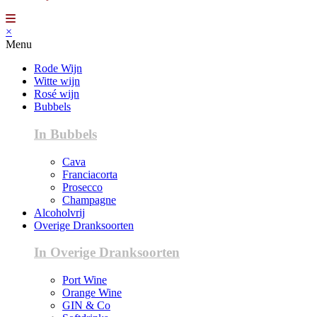
×
Menu
Rode Wijn
Witte wijn
Rosé wijn
Bubbels
In Bubbels
Cava
Franciacorta
Prosecco
Champagne
Alcoholvrij
Overige Dranksoorten
In Overige Dranksoorten
Port Wine
Orange Wine
GIN & Co