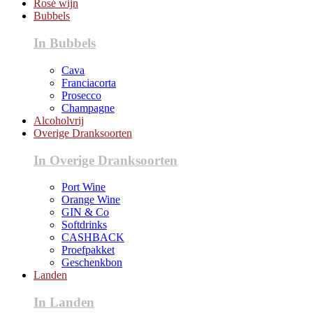
Rosé wijn
Bubbels
In Bubbels
Cava
Franciacorta
Prosecco
Champagne
Alcoholvrij
Overige Dranksoorten
In Overige Dranksoorten
Port Wine
Orange Wine
GIN & Co
Softdrinks
CASHBACK
Proefpakket
Geschenkbon
Landen
In Landen