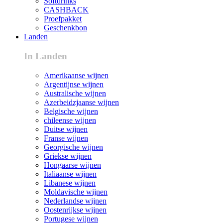
Softdrinks
CASHBACK
Proefpakket
Geschenkbon
Landen
In Landen
Amerikaanse wijnen
Argentijnse wijnen
Australische wijnen
Azerbeidzjaanse wijnen
Belgische wijnen
chileense wijnen
Duitse wijnen
Franse wijnen
Georgische wijnen
Griekse wijnen
Hongaarse wijnen
Italiaanse wijnen
Libanese wijnen
Moldavische wijnen
Nederlandse wijnen
Oostenrijkse wijnen
Portugese wijnen