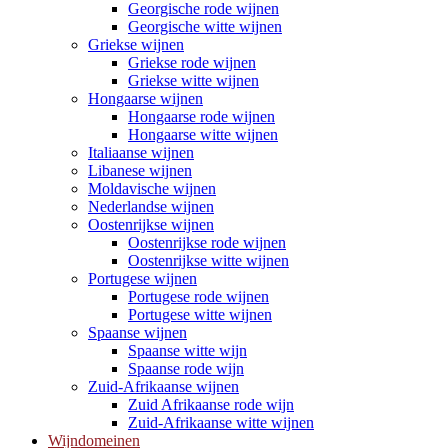
Georgische rode wijnen
Georgische witte wijnen
Griekse wijnen
Griekse rode wijnen
Griekse witte wijnen
Hongaarse wijnen
Hongaarse rode wijnen
Hongaarse witte wijnen
Italiaanse wijnen
Libanese wijnen
Moldavische wijnen
Nederlandse wijnen
Oostenrijkse wijnen
Oostenrijkse rode wijnen
Oostenrijkse witte wijnen
Portugese wijnen
Portugese rode wijnen
Portugese witte wijnen
Spaanse wijnen
Spaanse witte wijn
Spaanse rode wijn
Zuid-Afrikaanse wijnen
Zuid Afrikaanse rode wijn
Zuid-Afrikaanse witte wijnen
Wijndomeinen