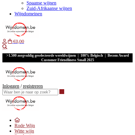
Spaanse wijnen
Zuid-Afrikaanse wijnen
Wijndomeinen
€0,00
Waar ben je naar op zoek?
>1.500 zorgvuldig geselecteerde wereldwijnen | 100% Belgisch | Becom Award
Customer Friendliness Small 2025
Inloggen
/
registreren
Waar ben je naar op zoek?
Rode Wijn
Witte wijn