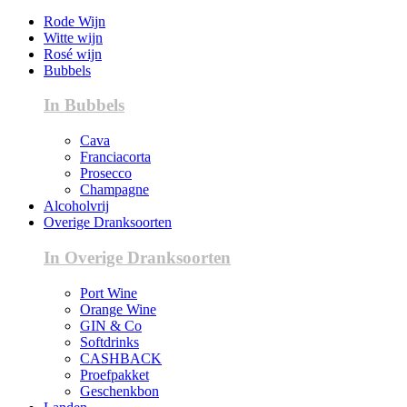
Rode Wijn
Witte wijn
Rosé wijn
Bubbels
In Bubbels
Cava
Franciacorta
Prosecco
Champagne
Alcoholvrij
Overige Dranksoorten
In Overige Dranksoorten
Port Wine
Orange Wine
GIN & Co
Softdrinks
CASHBACK
Proefpakket
Geschenkbon