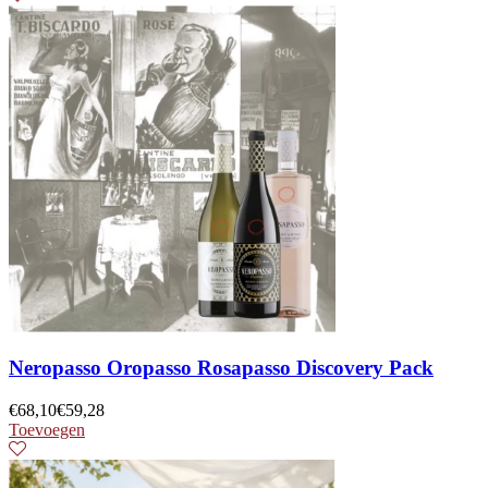
Neropasso Oropasso Rosapasso Discovery Pack
€
68,10
€
59,28
Toevoegen