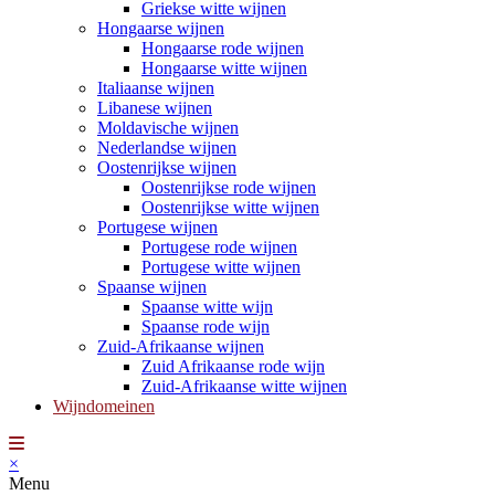
Griekse witte wijnen
Hongaarse wijnen
Hongaarse rode wijnen
Hongaarse witte wijnen
Italiaanse wijnen
Libanese wijnen
Moldavische wijnen
Nederlandse wijnen
Oostenrijkse wijnen
Oostenrijkse rode wijnen
Oostenrijkse witte wijnen
Portugese wijnen
Portugese rode wijnen
Portugese witte wijnen
Spaanse wijnen
Spaanse witte wijn
Spaanse rode wijn
Zuid-Afrikaanse wijnen
Zuid Afrikaanse rode wijn
Zuid-Afrikaanse witte wijnen
Wijndomeinen
×
Menu