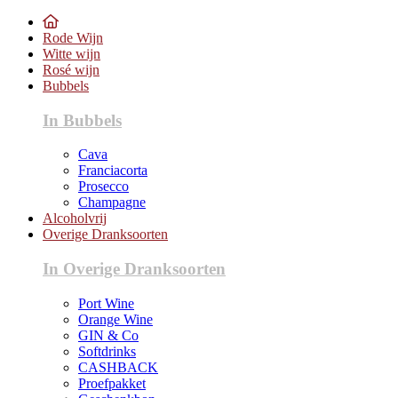
Rode Wijn
Witte wijn
Rosé wijn
Bubbels
In Bubbels
Cava
Franciacorta
Prosecco
Champagne
Alcoholvrij
Overige Dranksoorten
In Overige Dranksoorten
Port Wine
Orange Wine
GIN & Co
Softdrinks
CASHBACK
Proefpakket