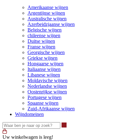
Amerikaanse wijnen
Argentijnse wijnen
Australische wijnen
Azerbeidzjaanse wijnen
Belgische wijnen
chileense wijnen
Duitse wijnen
Franse wijnen
Georgische wijnen
Griekse wijnen
Hongaarse wijnen
Italiaanse wijnen
Libanese wijnen
Moldavische wijnen
Nederlandse wijnen
Oostenrijkse wijnen
Portugese wijnen
Spaanse wijnen
Zuid-Afrikaanse wijnen
Wijndomeinen
Waar ben je naar op zoek?
Uw winkelwagen is leeg!