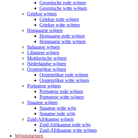
Georgische rode wijnen
Georgische witte wijnen
Griekse wijnen
Griekse rode wijnen
Griekse witte wijnen
Hongaarse wijnen
Hongaarse rode wijnen
Hongaarse witte wijnen
Italiaanse wijnen
Libanese wijnen
Moldavische wijnen
Nederlandse wijnen
Oostenrijkse wijnen
Oostenrijkse rode wijnen
Oostenrijkse witte wijnen
Portugese wijnen
Portugese rode wijnen
Portugese witte wijnen
Spaanse wijnen
Spaanse witte wijn
Spaanse rode wijn
Zuid-Afrikaanse wijnen
Zuid Afrikaanse rode wijn
Zuid-Afrikaanse witte wijnen
Wijndomeinen