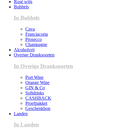
Rosé wijn
Bubbels
In Bubbels
Cava
Franciacorta
Prosecco
Champagne
Alcoholvrij
Overige Dranksoorten
In Overige Dranksoorten
Port Wine
Orange Wine
GIN & Co
Softdrinks
CASHBACK
Proefpakket
Geschenkbon
Landen
In Landen