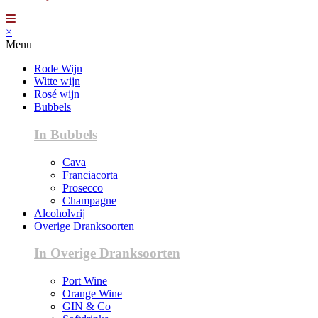
×
Menu
Rode Wijn
Witte wijn
Rosé wijn
Bubbels
In Bubbels
Cava
Franciacorta
Prosecco
Champagne
Alcoholvrij
Overige Dranksoorten
In Overige Dranksoorten
Port Wine
Orange Wine
GIN & Co