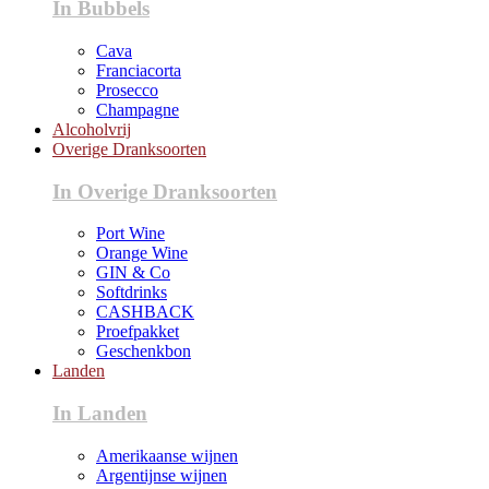
In Bubbels
Cava
Franciacorta
Prosecco
Champagne
Alcoholvrij
Overige Dranksoorten
In Overige Dranksoorten
Port Wine
Orange Wine
GIN & Co
Softdrinks
CASHBACK
Proefpakket
Geschenkbon
Landen
In Landen
Amerikaanse wijnen
Argentijnse wijnen