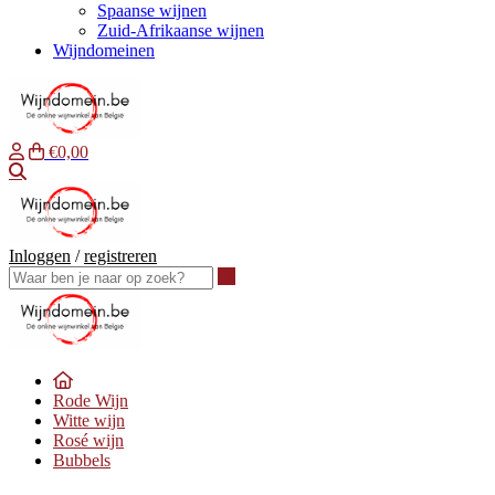
Spaanse wijnen
Zuid-Afrikaanse wijnen
Wijndomeinen
€0,00
Waar ben je naar op zoek?
Inloggen
/
registreren
Waar ben je naar op zoek?
Rode Wijn
Witte wijn
Rosé wijn
Bubbels