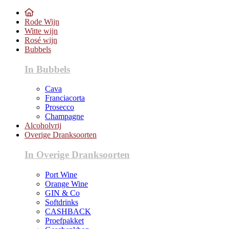
Rode Wijn
Witte wijn
Rosé wijn
Bubbels
In Bubbels
Cava
Franciacorta
Prosecco
Champagne
Alcoholvrij
Overige Dranksoorten
In Overige Dranksoorten
Port Wine
Orange Wine
GIN & Co
Softdrinks
CASHBACK
Proefpakket