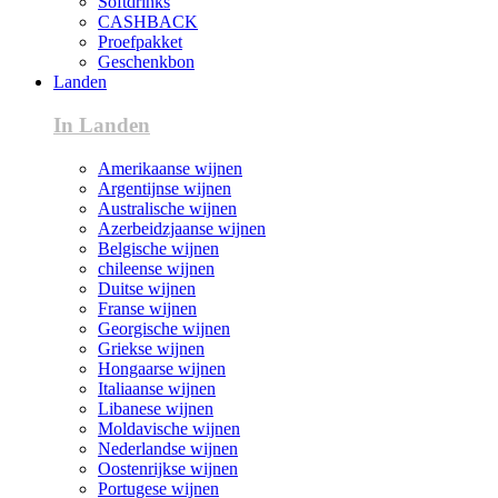
Softdrinks
CASHBACK
Proefpakket
Geschenkbon
Landen
In Landen
Amerikaanse wijnen
Argentijnse wijnen
Australische wijnen
Azerbeidzjaanse wijnen
Belgische wijnen
chileense wijnen
Duitse wijnen
Franse wijnen
Georgische wijnen
Griekse wijnen
Hongaarse wijnen
Italiaanse wijnen
Libanese wijnen
Moldavische wijnen
Nederlandse wijnen
Oostenrijkse wijnen
Portugese wijnen