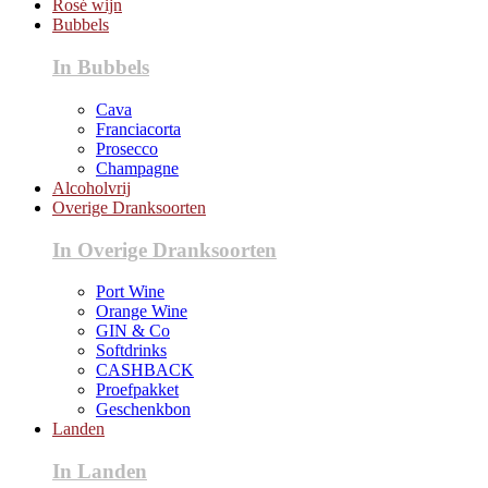
Rosé wijn
Bubbels
In Bubbels
Cava
Franciacorta
Prosecco
Champagne
Alcoholvrij
Overige Dranksoorten
In Overige Dranksoorten
Port Wine
Orange Wine
GIN & Co
Softdrinks
CASHBACK
Proefpakket
Geschenkbon
Landen
In Landen