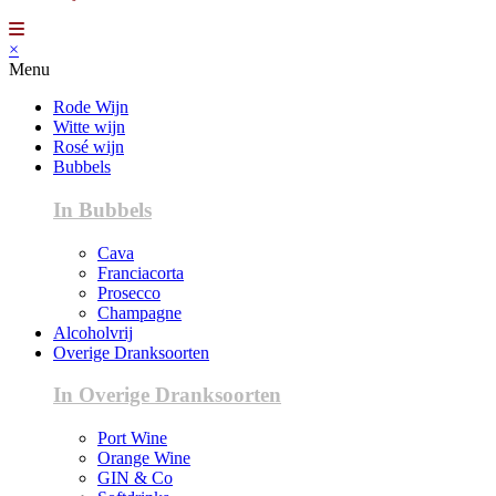
×
Menu
Rode Wijn
Witte wijn
Rosé wijn
Bubbels
In Bubbels
Cava
Franciacorta
Prosecco
Champagne
Alcoholvrij
Overige Dranksoorten
In Overige Dranksoorten
Port Wine
Orange Wine
GIN & Co