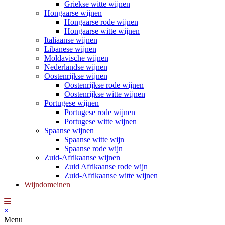
Griekse witte wijnen
Hongaarse wijnen
Hongaarse rode wijnen
Hongaarse witte wijnen
Italiaanse wijnen
Libanese wijnen
Moldavische wijnen
Nederlandse wijnen
Oostenrijkse wijnen
Oostenrijkse rode wijnen
Oostenrijkse witte wijnen
Portugese wijnen
Portugese rode wijnen
Portugese witte wijnen
Spaanse wijnen
Spaanse witte wijn
Spaanse rode wijn
Zuid-Afrikaanse wijnen
Zuid Afrikaanse rode wijn
Zuid-Afrikaanse witte wijnen
Wijndomeinen
×
Menu