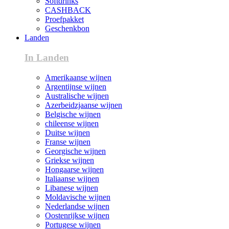
Softdrinks
CASHBACK
Proefpakket
Geschenkbon
Landen
In Landen
Amerikaanse wijnen
Argentijnse wijnen
Australische wijnen
Azerbeidzjaanse wijnen
Belgische wijnen
chileense wijnen
Duitse wijnen
Franse wijnen
Georgische wijnen
Griekse wijnen
Hongaarse wijnen
Italiaanse wijnen
Libanese wijnen
Moldavische wijnen
Nederlandse wijnen
Oostenrijkse wijnen
Portugese wijnen