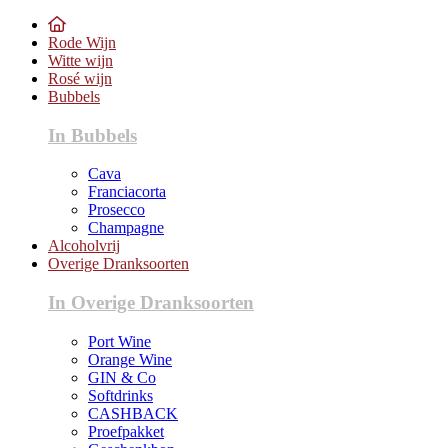
Rode Wijn
Witte wijn
Rosé wijn
Bubbels
In Bubbels
Cava
Franciacorta
Prosecco
Champagne
Alcoholvrij
Overige Dranksoorten
In Overige Dranksoorten
Port Wine
Orange Wine
GIN & Co
Softdrinks
CASHBACK
Proefpakket