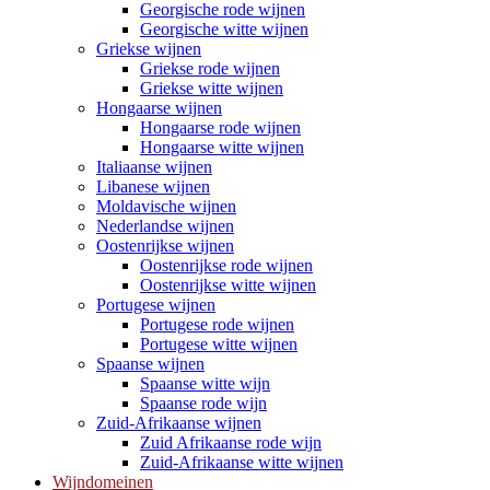
Georgische rode wijnen
Georgische witte wijnen
Griekse wijnen
Griekse rode wijnen
Griekse witte wijnen
Hongaarse wijnen
Hongaarse rode wijnen
Hongaarse witte wijnen
Italiaanse wijnen
Libanese wijnen
Moldavische wijnen
Nederlandse wijnen
Oostenrijkse wijnen
Oostenrijkse rode wijnen
Oostenrijkse witte wijnen
Portugese wijnen
Portugese rode wijnen
Portugese witte wijnen
Spaanse wijnen
Spaanse witte wijn
Spaanse rode wijn
Zuid-Afrikaanse wijnen
Zuid Afrikaanse rode wijn
Zuid-Afrikaanse witte wijnen
Wijndomeinen