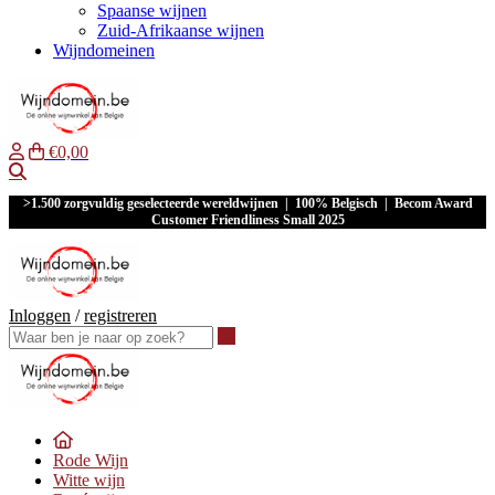
Spaanse wijnen
Zuid-Afrikaanse wijnen
Wijndomeinen
€0,00
Waar ben je naar op zoek?
>1.500 zorgvuldig geselecteerde wereldwijnen | 100% Belgisch | Becom Award
Customer Friendliness Small 2025
Inloggen
/
registreren
Waar ben je naar op zoek?
Rode Wijn
Witte wijn