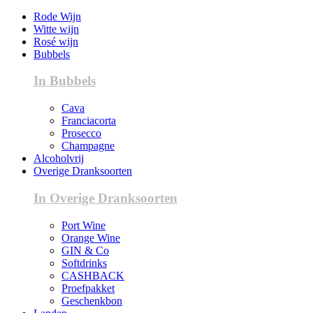
Rode Wijn
Witte wijn
Rosé wijn
Bubbels
In Bubbels
Cava
Franciacorta
Prosecco
Champagne
Alcoholvrij
Overige Dranksoorten
In Overige Dranksoorten
Port Wine
Orange Wine
GIN & Co
Softdrinks
CASHBACK
Proefpakket
Geschenkbon