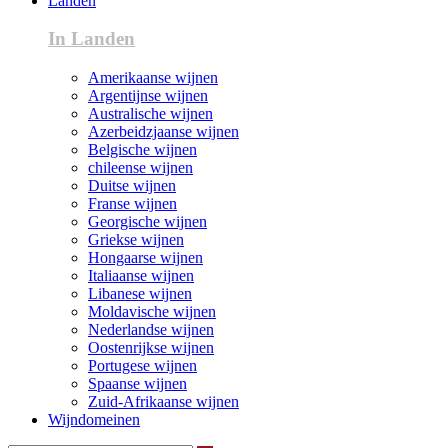
Landen
In Landen
Amerikaanse wijnen
Argentijnse wijnen
Australische wijnen
Azerbeidzjaanse wijnen
Belgische wijnen
chileense wijnen
Duitse wijnen
Franse wijnen
Georgische wijnen
Griekse wijnen
Hongaarse wijnen
Italiaanse wijnen
Libanese wijnen
Moldavische wijnen
Nederlandse wijnen
Oostenrijkse wijnen
Portugese wijnen
Spaanse wijnen
Zuid-Afrikaanse wijnen
Wijndomeinen