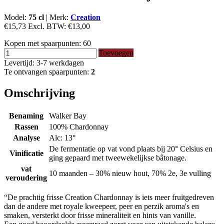
Model:
75 cl
|
Merk:
Creation
€15,73
Excl. BTW:
€13,00
Kopen met spaarpunten:
60
Toevoegen
Levertijd: 3-7 werkdagen
Te ontvangen spaarpunten:
2
Omschrijving
Benaming
Walker Bay
Rassen
100% Chardonnay
Analyse
Alc: 13°
De fermentatie op vat vond plaats bij 20° Celsius en
Vinificatie
ging gepaard met tweewekelijkse bâtonage.
vat
10 maanden – 30% nieuw hout, 70% 2e, 3e vulling
veroudering
“De prachtig frisse Creation Chardonnay is iets meer fruitgedreven
dan de andere met royale kweepeer, peer en perzik aroma's en
smaken, versterkt door frisse mineraliteit en hints van vanille.