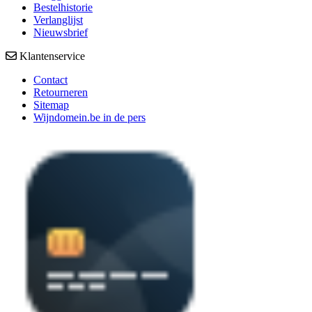
Bestelhistorie
Verlanglijst
Nieuwsbrief
Klantenservice
Contact
Retourneren
Sitemap
Wijndomein.be in de pers