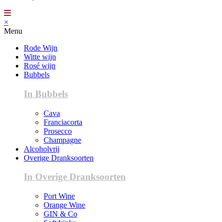
×
Menu
Rode Wijn
Witte wijn
Rosé wijn
Bubbels
In Bubbels
Cava
Franciacorta
Prosecco
Champagne
Alcoholvrij
Overige Dranksoorten
In Overige Dranksoorten
Port Wine
Orange Wine
GIN & Co