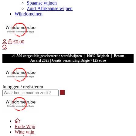
Spaanse wijnen
Zuid-Afrikaanse wijnen
Wijndomeinen
€0,00
Waar ben je naar op zoek?
>1.500 zorgvuldig geselecteerde wereldwijnen | 100% Belgisch | Becom
Award 2025 | Gratis verzending Belgie >125 euro
Inloggen
/
registreren
Waar ben je naar op zoek?
Rode Wijn
Witte wijn