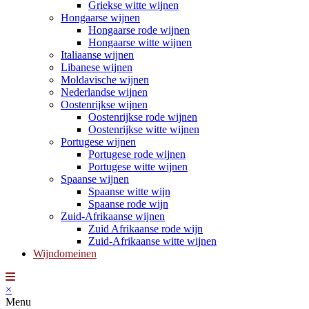
Griekse witte wijnen
Hongaarse wijnen
Hongaarse rode wijnen
Hongaarse witte wijnen
Italiaanse wijnen
Libanese wijnen
Moldavische wijnen
Nederlandse wijnen
Oostenrijkse wijnen
Oostenrijkse rode wijnen
Oostenrijkse witte wijnen
Portugese wijnen
Portugese rode wijnen
Portugese witte wijnen
Spaanse wijnen
Spaanse witte wijn
Spaanse rode wijn
Zuid-Afrikaanse wijnen
Zuid Afrikaanse rode wijn
Zuid-Afrikaanse witte wijnen
Wijndomeinen
×
Menu