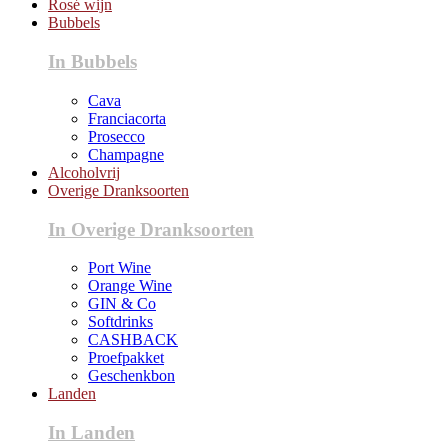
Rosé wijn
Bubbels
In Bubbels
Cava
Franciacorta
Prosecco
Champagne
Alcoholvrij
Overige Dranksoorten
In Overige Dranksoorten
Port Wine
Orange Wine
GIN & Co
Softdrinks
CASHBACK
Proefpakket
Geschenkbon
Landen
In Landen