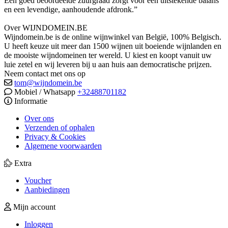
Een goed beoordeelde zuurgraad zorgt voor een uitstekende balans
en een levendige, aanhoudende afdronk.”
Over WIJNDOMEIN.BE
Wijndomein.be is de online wijnwinkel van België, 100% Belgisch.
U heeft keuze uit meer dan 1500 wijnen uit boeiende wijnlanden en
de mooiste wijndomeinen ter wereld. U kiest en koopt vanuit uw
luie zetel en wij leveren bij u aan huis aan democratische prijzen.
Neem contact met ons op
tom@wijndomein.be
Mobiel / Whatsapp
+32488701182
Informatie
Over ons
Verzenden of ophalen
Privacy & Cookies
Algemene voorwaarden
Extra
Voucher
Aanbiedingen
Mijn account
Inloggen