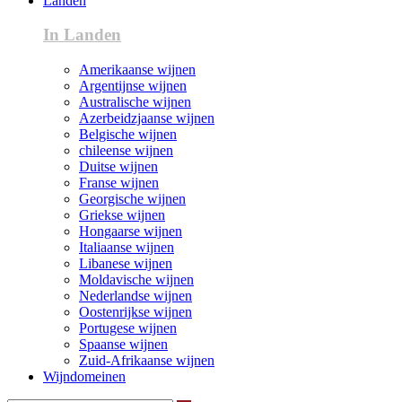
Landen
In Landen
Amerikaanse wijnen
Argentijnse wijnen
Australische wijnen
Azerbeidzjaanse wijnen
Belgische wijnen
chileense wijnen
Duitse wijnen
Franse wijnen
Georgische wijnen
Griekse wijnen
Hongaarse wijnen
Italiaanse wijnen
Libanese wijnen
Moldavische wijnen
Nederlandse wijnen
Oostenrijkse wijnen
Portugese wijnen
Spaanse wijnen
Zuid-Afrikaanse wijnen
Wijndomeinen