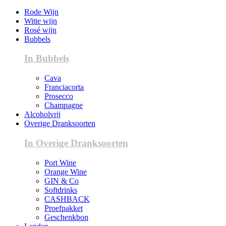
Rode Wijn
Witte wijn
Rosé wijn
Bubbels
In Bubbels
Cava
Franciacorta
Prosecco
Champagne
Alcoholvrij
Overige Dranksoorten
In Overige Dranksoorten
Port Wine
Orange Wine
GIN & Co
Softdrinks
CASHBACK
Proefpakket
Geschenkbon