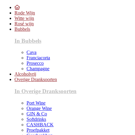
Rode Wijn
Witte wijn
Rosé wijn
Bubbels
In Bubbels
Cava
Franciacorta
Prosecco
Champagne
Alcoholvrij
Overige Dranksoorten
In Overige Dranksoorten
Port Wine
Orange Wine
GIN & Co
Softdrinks
CASHBACK
Proefpakket