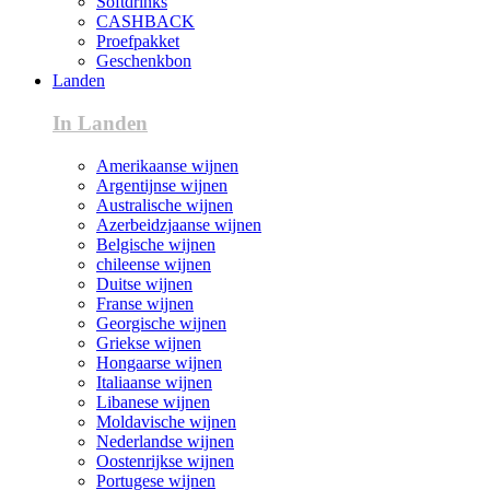
Softdrinks
CASHBACK
Proefpakket
Geschenkbon
Landen
In Landen
Amerikaanse wijnen
Argentijnse wijnen
Australische wijnen
Azerbeidzjaanse wijnen
Belgische wijnen
chileense wijnen
Duitse wijnen
Franse wijnen
Georgische wijnen
Griekse wijnen
Hongaarse wijnen
Italiaanse wijnen
Libanese wijnen
Moldavische wijnen
Nederlandse wijnen
Oostenrijkse wijnen
Portugese wijnen