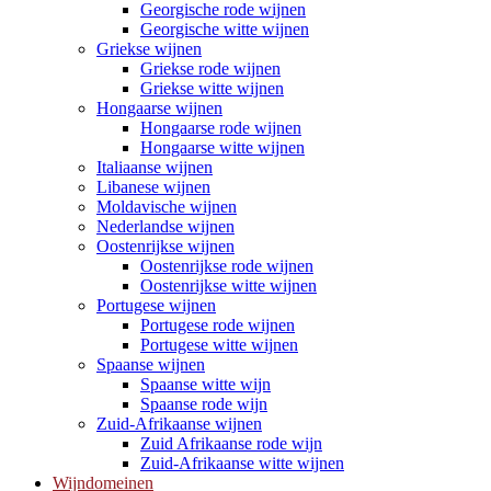
Georgische rode wijnen
Georgische witte wijnen
Griekse wijnen
Griekse rode wijnen
Griekse witte wijnen
Hongaarse wijnen
Hongaarse rode wijnen
Hongaarse witte wijnen
Italiaanse wijnen
Libanese wijnen
Moldavische wijnen
Nederlandse wijnen
Oostenrijkse wijnen
Oostenrijkse rode wijnen
Oostenrijkse witte wijnen
Portugese wijnen
Portugese rode wijnen
Portugese witte wijnen
Spaanse wijnen
Spaanse witte wijn
Spaanse rode wijn
Zuid-Afrikaanse wijnen
Zuid Afrikaanse rode wijn
Zuid-Afrikaanse witte wijnen
Wijndomeinen