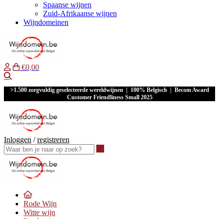
Spaanse wijnen
Zuid-Afrikaanse wijnen
Wijndomeinen
€0,00
Waar ben je naar op zoek?
>1.500 zorgvuldig geselecteerde wereldwijnen | 100% Belgisch | Becom Award
Customer Friendliness Small 2025
Inloggen
/
registreren
Waar ben je naar op zoek?
Rode Wijn
Witte wijn