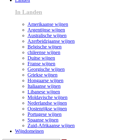
Landen
In Landen
Amerikaanse wijnen
Argentijnse wijnen
Australische wijnen
Azerbeidzjaanse wijnen
Belgische wijnen
chileense wijnen
Duitse wijnen
Franse wijnen
Georgische wijnen
Griekse wijnen
Hongaarse wijnen
Italiaanse wijnen
Libanese wijnen
Moldavische wijnen
Nederlandse wijnen
Oostenrijkse wijnen
Portugese wijnen
Spaanse wijnen
Zuid-Afrikaanse wijnen
Wijndomeinen