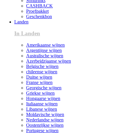
Softdrinks
CASHBACK
Proefpakket
Geschenkbon
Landen
In Landen
Amerikaanse wijnen
Argentijnse wijnen
Australische wijnen
Azerbeidzjaanse wijnen
Belgische wijnen
chileense wijnen
Duitse wijnen
Franse wijnen
Georgische wijnen
Griekse wijnen
Hongaarse wijnen
Italiaanse wijnen
Libanese wijnen
Moldavische wijnen
Nederlandse wijnen
Oostenrijkse wijnen
Portugese wijnen