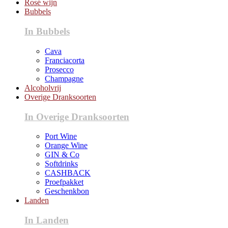
Rosé wijn
Bubbels
In Bubbels
Cava
Franciacorta
Prosecco
Champagne
Alcoholvrij
Overige Dranksoorten
In Overige Dranksoorten
Port Wine
Orange Wine
GIN & Co
Softdrinks
CASHBACK
Proefpakket
Geschenkbon
Landen
In Landen