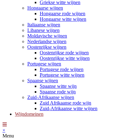
Griekse witte wijnen
Hongaarse wijnen
Hongaarse rode wijnen
Hongaarse witte wijnen
Italiaanse wijnen
Libanese wijnen
Moldavische wijnen
Nederlandse wijnen
Oostenrijkse wijnen
Oostenrijkse rode wijnen
Oostenrijkse witte wijnen
Portugese wijnen
Portugese rode wijnen
Portugese witte wijnen
Spaanse wijnen
Spaanse witte wijn
Spaanse rode wijn
Zuid-Afrikaanse wijnen
Zuid Afrikaanse rode wijn
Zuid-Afrikaanse witte wijnen
Wijndomeinen
×
Menu