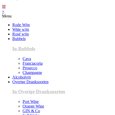
×
Menu
Rode Wijn
Witte wijn
Rosé wijn
Bubbels
In Bubbels
Cava
Franciacorta
Prosecco
Champagne
Alcoholvrij
Overige Dranksoorten
In Overige Dranksoorten
Port Wine
Orange Wine
GIN & Co