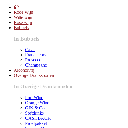
Rode Wijn
Witte wijn
Rosé wijn
Bubbels
In Bubbels
Cava
Franciacorta
Prosecco
Champagne
Alcoholvrij
Overige Dranksoorten
In Overige Dranksoorten
Port Wine
Orange Wine
GIN & Co
Softdrinks
CASHBACK
Proefpakket