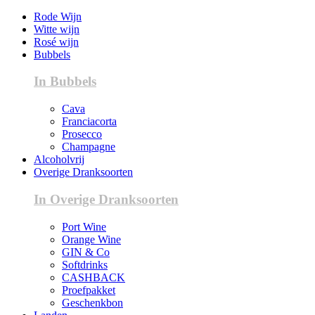
Rode Wijn
Witte wijn
Rosé wijn
Bubbels
In Bubbels
Cava
Franciacorta
Prosecco
Champagne
Alcoholvrij
Overige Dranksoorten
In Overige Dranksoorten
Port Wine
Orange Wine
GIN & Co
Softdrinks
CASHBACK
Proefpakket
Geschenkbon