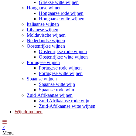
Griekse witte wijnen
Hongaarse wijnen
Hongaarse rode wijnen
Hongaarse witte wijnen
Italiaanse wijnen
Libanese wijnen
Moldavische wijnen
Nederlandse wijnen
Oostenrijkse wijnen
Oostenrijkse rode wijnen
Oostenrijkse witte wijnen
Portugese wijnen
Portugese rode wijnen
Portugese witte wijnen
Spaanse wijnen
Spaanse witte wijn
Spaanse rode wijn
Zuid-Afrikaanse wijnen
Zuid Afrikaanse rode wijn
Zuid-Afrikaanse witte wijnen
Wijndomeinen
×
Menu