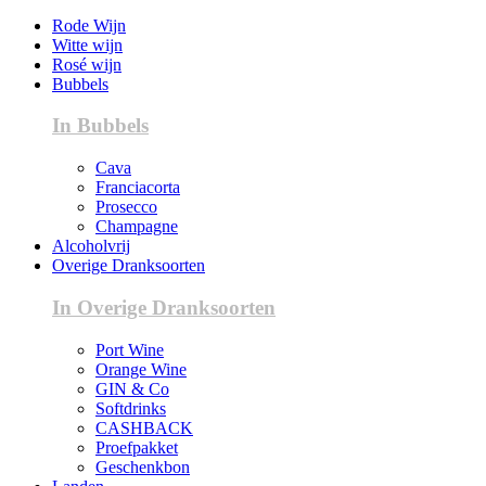
Rode Wijn
Witte wijn
Rosé wijn
Bubbels
In Bubbels
Cava
Franciacorta
Prosecco
Champagne
Alcoholvrij
Overige Dranksoorten
In Overige Dranksoorten
Port Wine
Orange Wine
GIN & Co
Softdrinks
CASHBACK
Proefpakket
Geschenkbon