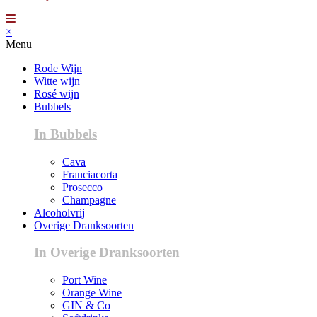
×
Menu
Rode Wijn
Witte wijn
Rosé wijn
Bubbels
In Bubbels
Cava
Franciacorta
Prosecco
Champagne
Alcoholvrij
Overige Dranksoorten
In Overige Dranksoorten
Port Wine
Orange Wine
GIN & Co