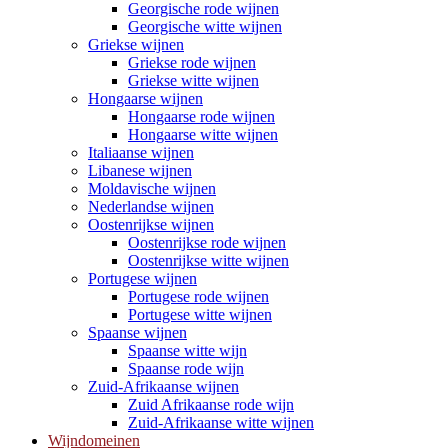
Georgische rode wijnen
Georgische witte wijnen
Griekse wijnen
Griekse rode wijnen
Griekse witte wijnen
Hongaarse wijnen
Hongaarse rode wijnen
Hongaarse witte wijnen
Italiaanse wijnen
Libanese wijnen
Moldavische wijnen
Nederlandse wijnen
Oostenrijkse wijnen
Oostenrijkse rode wijnen
Oostenrijkse witte wijnen
Portugese wijnen
Portugese rode wijnen
Portugese witte wijnen
Spaanse wijnen
Spaanse witte wijn
Spaanse rode wijn
Zuid-Afrikaanse wijnen
Zuid Afrikaanse rode wijn
Zuid-Afrikaanse witte wijnen
Wijndomeinen