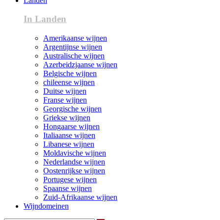
Landen
In Landen
Amerikaanse wijnen
Argentijnse wijnen
Australische wijnen
Azerbeidzjaanse wijnen
Belgische wijnen
chileense wijnen
Duitse wijnen
Franse wijnen
Georgische wijnen
Griekse wijnen
Hongaarse wijnen
Italiaanse wijnen
Libanese wijnen
Moldavische wijnen
Nederlandse wijnen
Oostenrijkse wijnen
Portugese wijnen
Spaanse wijnen
Zuid-Afrikaanse wijnen
Wijndomeinen