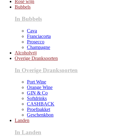
Rosé wijn
Bubbels
In Bubbels
Cava
Franciacorta
Prosecco
Champagne
Alcoholvrij
Overige Dranksoorten
In Overige Dranksoorten
Port Wine
Orange Wine
GIN & Co
Softdrinks
CASHBACK
Proefpakket
Geschenkbon
Landen
In Landen