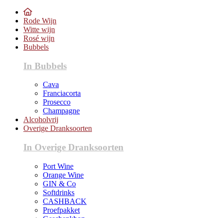
Rode Wijn
Witte wijn
Rosé wijn
Bubbels
In Bubbels
Cava
Franciacorta
Prosecco
Champagne
Alcoholvrij
Overige Dranksoorten
In Overige Dranksoorten
Port Wine
Orange Wine
GIN & Co
Softdrinks
CASHBACK
Proefpakket