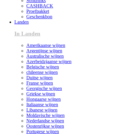
Softdrinks
CASHBACK
Proefpakket
Geschenkbon
Landen
In Landen
Amerikaanse wijnen
Argentijnse wijnen
Australische wijnen
Azerbeidzjaanse wijnen
Belgische wijnen
chileense wijnen
Duitse wijnen
Franse wijnen
Georgische wijnen
Griekse wijnen
Hongaarse wijnen
Italiaanse wijnen
Libanese wijnen
Moldavische wijnen
Nederlandse wijnen
Oostenrijkse wijnen
Portugese wijnen