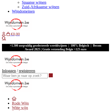
Spaanse wijnen
Zuid-Afrikaanse wijnen
Wijndomeinen
€0,00
Waar ben je naar op zoek?
>1.500 zorgvuldig geselecteerde wereldwijnen | 100% Belgisch | Becom
Award 2025 | Gratis verzending Belgie >125 euro
Inloggen
/
registreren
Waar ben je naar op zoek?
Rode Wijn
Witte wijn