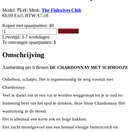
Model:
75 cl
|
Merk:
The Fishwives Club
€8,69
Excl. BTW:
€7,18
Kopen met spaarpunten:
40
Toevoegen
Levertijd: 3-7 werkdagen
Te ontvangen spaarpunten:
1
Omschrijving
Aanbieding per 6 flessen
DE CHARDONNAY MET SCHMOOZE
Onbebost, schatjes.
Het is tegenwoordig de weg vooruit met
Chardonnay.
Veel te dartel om in een vat te worden weggestopt tot je te oud en
humeurig bent om het spul te drinken, deze frisse Chardonnay flirt
waanzinnig in de mond.
Het is allemaal een korte rok en hoge hakken.
Een zacht mondgevoel met een brutaal vleugje butterscotch en