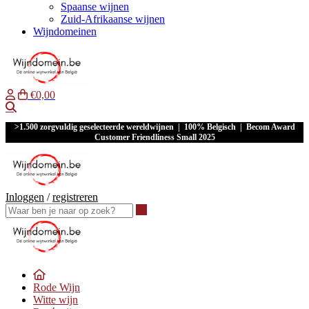
Spaanse wijnen
Zuid-Afrikaanse wijnen
Wijndomeinen
€0,00
Waar ben je naar op zoek?
>1.500 zorgvuldig geselecteerde wereldwijnen | 100% Belgisch | Becom Award
Customer Friendliness Small 2025
Inloggen
/
registreren
Waar ben je naar op zoek?
Rode Wijn
Witte wijn