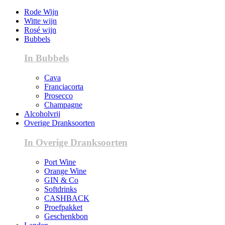
Rode Wijn
Witte wijn
Rosé wijn
Bubbels
In Bubbels
Cava
Franciacorta
Prosecco
Champagne
Alcoholvrij
Overige Dranksoorten
In Overige Dranksoorten
Port Wine
Orange Wine
GIN & Co
Softdrinks
CASHBACK
Proefpakket
Geschenkbon