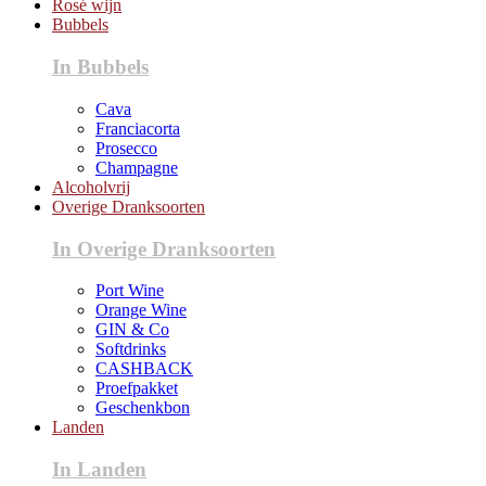
Rosé wijn
Bubbels
In Bubbels
Cava
Franciacorta
Prosecco
Champagne
Alcoholvrij
Overige Dranksoorten
In Overige Dranksoorten
Port Wine
Orange Wine
GIN & Co
Softdrinks
CASHBACK
Proefpakket
Geschenkbon
Landen
In Landen