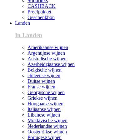
Softdrinks
CASHBACK
Proefpakket
Geschenkbon
Landen
In Landen
Amerikaanse wijnen
Argentijnse wijnen
Australische wijnen
Azerbeidzjaanse wijnen
Belgische wijnen
chileense wijnen
Duitse wijnen
Franse wijnen
Georgische wijnen
Griekse wijnen
Hongaarse wijnen
Italiaanse wijnen
Libanese wijnen
Moldavische wijnen
Nederlandse wijnen
Oostenrijkse wijnen
Portugese wijnen