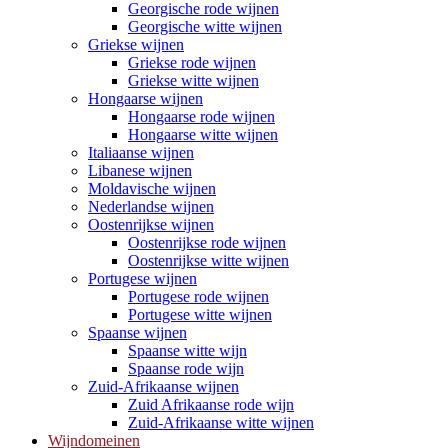
Georgische rode wijnen
Georgische witte wijnen
Griekse wijnen
Griekse rode wijnen
Griekse witte wijnen
Hongaarse wijnen
Hongaarse rode wijnen
Hongaarse witte wijnen
Italiaanse wijnen
Libanese wijnen
Moldavische wijnen
Nederlandse wijnen
Oostenrijkse wijnen
Oostenrijkse rode wijnen
Oostenrijkse witte wijnen
Portugese wijnen
Portugese rode wijnen
Portugese witte wijnen
Spaanse wijnen
Spaanse witte wijn
Spaanse rode wijn
Zuid-Afrikaanse wijnen
Zuid Afrikaanse rode wijn
Zuid-Afrikaanse witte wijnen
Wijndomeinen