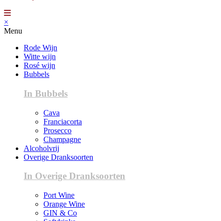
×
Menu
Rode Wijn
Witte wijn
Rosé wijn
Bubbels
In Bubbels
Cava
Franciacorta
Prosecco
Champagne
Alcoholvrij
Overige Dranksoorten
In Overige Dranksoorten
Port Wine
Orange Wine
GIN & Co