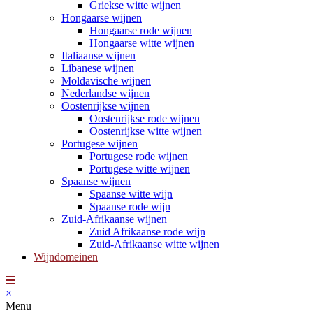
Griekse witte wijnen
Hongaarse wijnen
Hongaarse rode wijnen
Hongaarse witte wijnen
Italiaanse wijnen
Libanese wijnen
Moldavische wijnen
Nederlandse wijnen
Oostenrijkse wijnen
Oostenrijkse rode wijnen
Oostenrijkse witte wijnen
Portugese wijnen
Portugese rode wijnen
Portugese witte wijnen
Spaanse wijnen
Spaanse witte wijn
Spaanse rode wijn
Zuid-Afrikaanse wijnen
Zuid Afrikaanse rode wijn
Zuid-Afrikaanse witte wijnen
Wijndomeinen
×
Menu