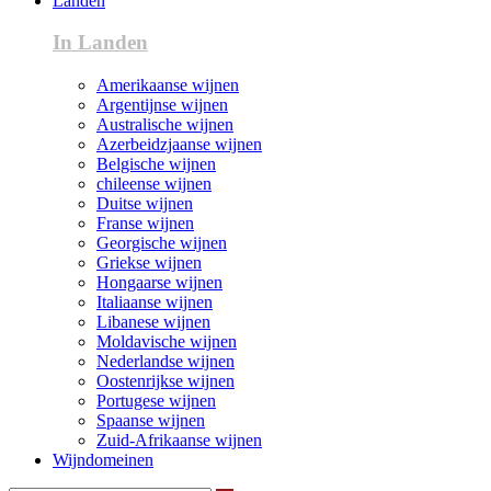
Landen
In Landen
Amerikaanse wijnen
Argentijnse wijnen
Australische wijnen
Azerbeidzjaanse wijnen
Belgische wijnen
chileense wijnen
Duitse wijnen
Franse wijnen
Georgische wijnen
Griekse wijnen
Hongaarse wijnen
Italiaanse wijnen
Libanese wijnen
Moldavische wijnen
Nederlandse wijnen
Oostenrijkse wijnen
Portugese wijnen
Spaanse wijnen
Zuid-Afrikaanse wijnen
Wijndomeinen