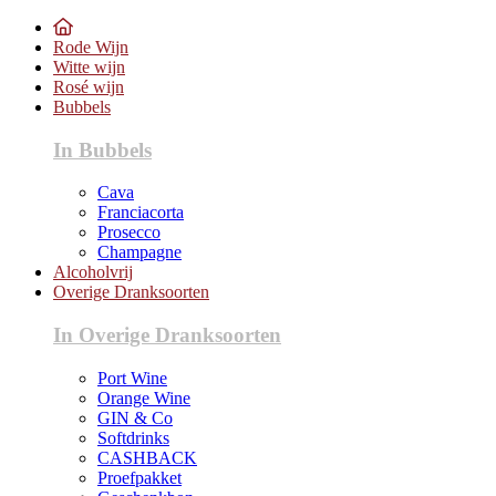
Rode Wijn
Witte wijn
Rosé wijn
Bubbels
In Bubbels
Cava
Franciacorta
Prosecco
Champagne
Alcoholvrij
Overige Dranksoorten
In Overige Dranksoorten
Port Wine
Orange Wine
GIN & Co
Softdrinks
CASHBACK
Proefpakket