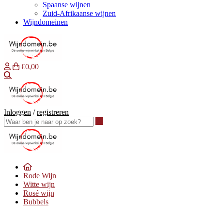
Spaanse wijnen
Zuid-Afrikaanse wijnen
Wijndomeinen
€0,00
Waar ben je naar op zoek?
Inloggen
/
registreren
Waar ben je naar op zoek?
Rode Wijn
Witte wijn
Rosé wijn
Bubbels