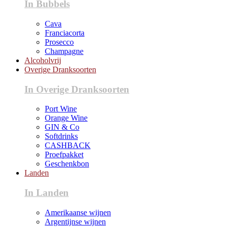
In Bubbels
Cava
Franciacorta
Prosecco
Champagne
Alcoholvrij
Overige Dranksoorten
In Overige Dranksoorten
Port Wine
Orange Wine
GIN & Co
Softdrinks
CASHBACK
Proefpakket
Geschenkbon
Landen
In Landen
Amerikaanse wijnen
Argentijnse wijnen