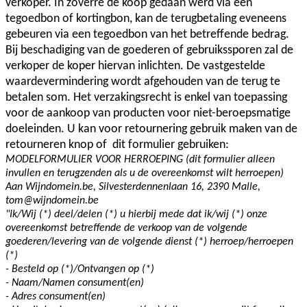
verkoper. In zoverre de koop gedaan werd via een
tegoedbon of kortingbon, kan de terugbetaling eveneens
gebeuren via een tegoedbon van het betreffende bedrag.
Bij beschadiging van de goederen of gebruikssporen zal de
verkoper de koper hiervan inlichten. De vastgestelde
waardevermindering wordt afgehouden van de terug te
betalen som. Het verzakingsrecht is enkel van toepassing
voor de aankoop van producten voor niet-beroepsmatige
doeleinden. U kan voor retournering gebruik maken van de
retourneren knop of dit formulier gebruiken:
MODELFORMULIER VOOR HERROEPING (dit formulier alleen
invullen en terugzenden als u de overeenkomst wilt herroepen)
Aan Wijndomein.be, Silvesterdennenlaan 16, 2390 Malle,
tom@wijndomein.be
"Ik/Wij (*) deel/delen (*) u hierbij mede dat ik/wij (*) onze
overeenkomst betreffende de verkoop van de volgende
goederen/levering van de volgende dienst (*) herroep/herroepen
(*)
- Besteld op (*)/Ontvangen op (*)
- Naam/Namen consument(en)
- Adres consument(en)