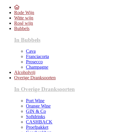
Rode Wijn
Witte wijn
Rosé wijn
Bubbels
In Bubbels
Cava
Franciacorta
Prosecco
Champagne
Alcoholvrij
Overige Dranksoorten
In Overige Dranksoorten
Port Wine
Orange Wine
GIN & Co
Softdrinks
CASHBACK
Proefpakket