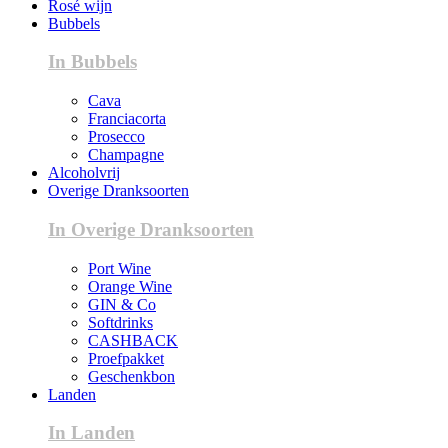
Rosé wijn
Bubbels
In Bubbels
Cava
Franciacorta
Prosecco
Champagne
Alcoholvrij
Overige Dranksoorten
In Overige Dranksoorten
Port Wine
Orange Wine
GIN & Co
Softdrinks
CASHBACK
Proefpakket
Geschenkbon
Landen
In Landen