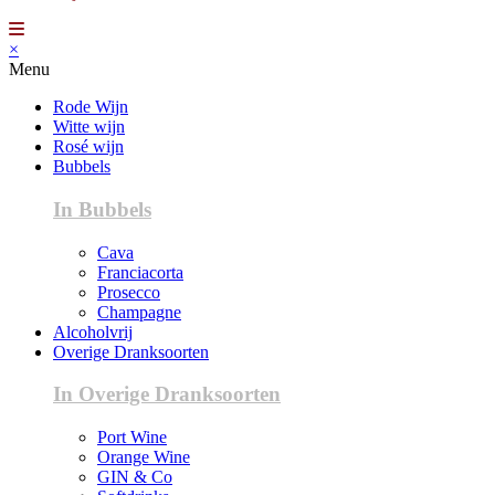
×
Menu
Rode Wijn
Witte wijn
Rosé wijn
Bubbels
In Bubbels
Cava
Franciacorta
Prosecco
Champagne
Alcoholvrij
Overige Dranksoorten
In Overige Dranksoorten
Port Wine
Orange Wine
GIN & Co