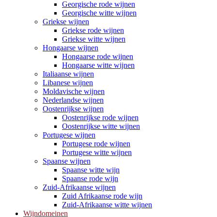
Georgische rode wijnen
Georgische witte wijnen
Griekse wijnen
Griekse rode wijnen
Griekse witte wijnen
Hongaarse wijnen
Hongaarse rode wijnen
Hongaarse witte wijnen
Italiaanse wijnen
Libanese wijnen
Moldavische wijnen
Nederlandse wijnen
Oostenrijkse wijnen
Oostenrijkse rode wijnen
Oostenrijkse witte wijnen
Portugese wijnen
Portugese rode wijnen
Portugese witte wijnen
Spaanse wijnen
Spaanse witte wijn
Spaanse rode wijn
Zuid-Afrikaanse wijnen
Zuid Afrikaanse rode wijn
Zuid-Afrikaanse witte wijnen
Wijndomeinen