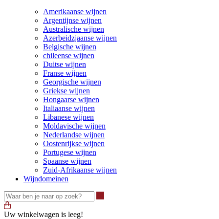
Amerikaanse wijnen
Argentijnse wijnen
Australische wijnen
Azerbeidzjaanse wijnen
Belgische wijnen
chileense wijnen
Duitse wijnen
Franse wijnen
Georgische wijnen
Griekse wijnen
Hongaarse wijnen
Italiaanse wijnen
Libanese wijnen
Moldavische wijnen
Nederlandse wijnen
Oostenrijkse wijnen
Portugese wijnen
Spaanse wijnen
Zuid-Afrikaanse wijnen
Wijndomeinen
Waar ben je naar op zoek?
Uw winkelwagen is leeg!