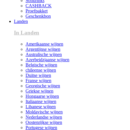
Softdrinks
CASHBACK
Proefpakket
Geschenkbon
Landen
In Landen
Amerikaanse wijnen
Argentijnse wijnen
Australische wijnen
Azerbeidzjaanse wijnen
Belgische wijnen
chileense wijnen
Duitse wijnen
Franse wijnen
Georgische wijnen
Griekse wijnen
Hongaarse wijnen
Italiaanse wijnen
Libanese wijnen
Moldavische wijnen
Nederlandse wijnen
Oostenrijkse wijnen
Portugese wijnen