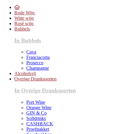
Rode Wijn
Witte wijn
Rosé wijn
Bubbels
In Bubbels
Cava
Franciacorta
Prosecco
Champagne
Alcoholvrij
Overige Dranksoorten
In Overige Dranksoorten
Port Wine
Orange Wine
GIN & Co
Softdrinks
CASHBACK
Proefpakket