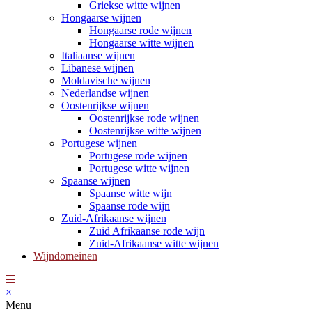
Griekse witte wijnen
Hongaarse wijnen
Hongaarse rode wijnen
Hongaarse witte wijnen
Italiaanse wijnen
Libanese wijnen
Moldavische wijnen
Nederlandse wijnen
Oostenrijkse wijnen
Oostenrijkse rode wijnen
Oostenrijkse witte wijnen
Portugese wijnen
Portugese rode wijnen
Portugese witte wijnen
Spaanse wijnen
Spaanse witte wijn
Spaanse rode wijn
Zuid-Afrikaanse wijnen
Zuid Afrikaanse rode wijn
Zuid-Afrikaanse witte wijnen
Wijndomeinen
×
Menu