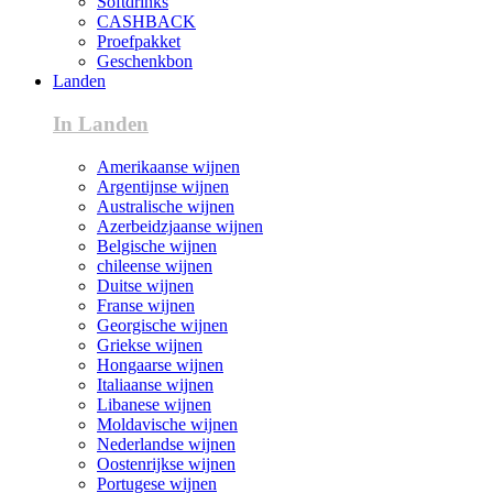
Softdrinks
CASHBACK
Proefpakket
Geschenkbon
Landen
In Landen
Amerikaanse wijnen
Argentijnse wijnen
Australische wijnen
Azerbeidzjaanse wijnen
Belgische wijnen
chileense wijnen
Duitse wijnen
Franse wijnen
Georgische wijnen
Griekse wijnen
Hongaarse wijnen
Italiaanse wijnen
Libanese wijnen
Moldavische wijnen
Nederlandse wijnen
Oostenrijkse wijnen
Portugese wijnen