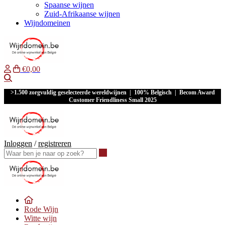
Spaanse wijnen
Zuid-Afrikaanse wijnen
Wijndomeinen
€0,00
Waar ben je naar op zoek?
>1.500 zorgvuldig geselecteerde wereldwijnen | 100% Belgisch | Becom Award
Customer Friendliness Small 2025
Inloggen
/
registreren
Waar ben je naar op zoek?
Rode Wijn
Witte wijn