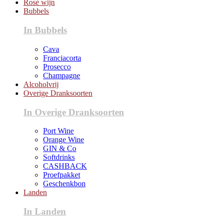
Rosé wijn
Bubbels
In Bubbels
Cava
Franciacorta
Prosecco
Champagne
Alcoholvrij
Overige Dranksoorten
In Overige Dranksoorten
Port Wine
Orange Wine
GIN & Co
Softdrinks
CASHBACK
Proefpakket
Geschenkbon
Landen
In Landen