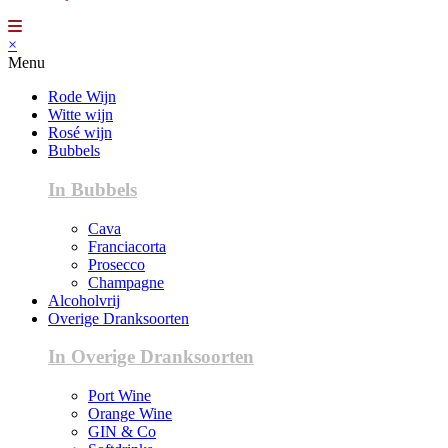
×
Menu
Rode Wijn
Witte wijn
Rosé wijn
Bubbels
In Bubbels
Cava
Franciacorta
Prosecco
Champagne
Alcoholvrij
Overige Dranksoorten
In Overige Dranksoorten
Port Wine
Orange Wine
GIN & Co