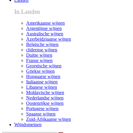
Landen
In Landen
Amerikaanse wijnen
Argentijnse wijnen
Australische wijnen
Azerbeidzjaanse wijnen
Belgische wijnen
chileense wijnen
Duitse wijnen
Franse wijnen
Georgische wijnen
Griekse wijnen
Hongaarse wijnen
Italiaanse wijnen
Libanese wijnen
Moldavische wijnen
Nederlandse wijnen
Oostenrijkse wijnen
Portugese wijnen
Spaanse wijnen
Zuid-Afrikaanse wijnen
Wijndomeinen