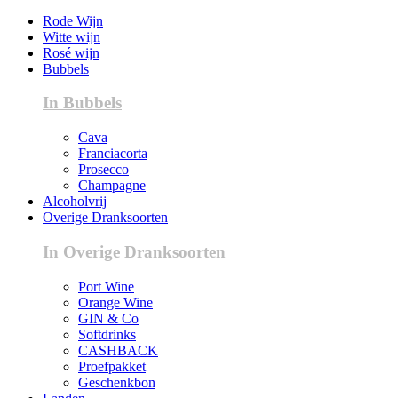
Rode Wijn
Witte wijn
Rosé wijn
Bubbels
In Bubbels
Cava
Franciacorta
Prosecco
Champagne
Alcoholvrij
Overige Dranksoorten
In Overige Dranksoorten
Port Wine
Orange Wine
GIN & Co
Softdrinks
CASHBACK
Proefpakket
Geschenkbon