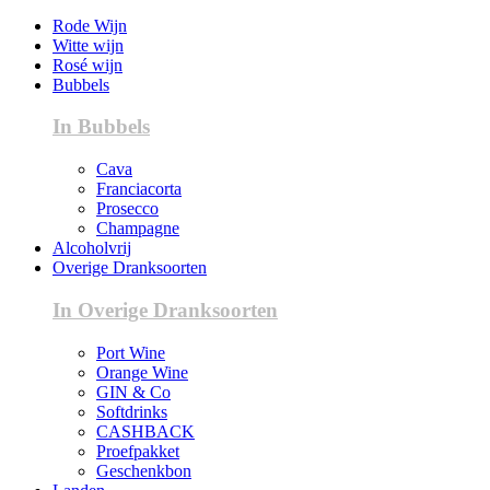
Rode Wijn
Witte wijn
Rosé wijn
Bubbels
In Bubbels
Cava
Franciacorta
Prosecco
Champagne
Alcoholvrij
Overige Dranksoorten
In Overige Dranksoorten
Port Wine
Orange Wine
GIN & Co
Softdrinks
CASHBACK
Proefpakket
Geschenkbon