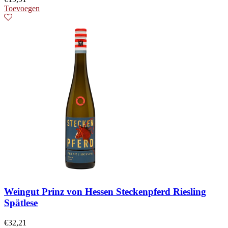
Toevoegen
Weingut Prinz von Hessen Steckenpferd Riesling
Spätlese
€
32,21