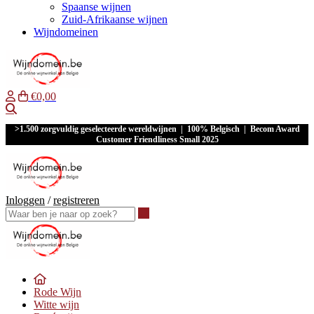
Spaanse wijnen
Zuid-Afrikaanse wijnen
Wijndomeinen
€0,00
Waar ben je naar op zoek?
>1.500 zorgvuldig geselecteerde wereldwijnen | 100% Belgisch | Becom Award
Customer Friendliness Small 2025
Inloggen
/
registreren
Waar ben je naar op zoek?
Rode Wijn
Witte wijn