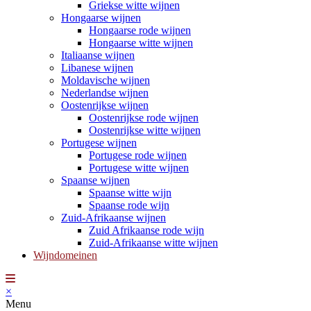
Griekse witte wijnen
Hongaarse wijnen
Hongaarse rode wijnen
Hongaarse witte wijnen
Italiaanse wijnen
Libanese wijnen
Moldavische wijnen
Nederlandse wijnen
Oostenrijkse wijnen
Oostenrijkse rode wijnen
Oostenrijkse witte wijnen
Portugese wijnen
Portugese rode wijnen
Portugese witte wijnen
Spaanse wijnen
Spaanse witte wijn
Spaanse rode wijn
Zuid-Afrikaanse wijnen
Zuid Afrikaanse rode wijn
Zuid-Afrikaanse witte wijnen
Wijndomeinen
×
Menu