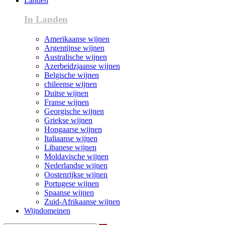
Landen
In Landen
Amerikaanse wijnen
Argentijnse wijnen
Australische wijnen
Azerbeidzjaanse wijnen
Belgische wijnen
chileense wijnen
Duitse wijnen
Franse wijnen
Georgische wijnen
Griekse wijnen
Hongaarse wijnen
Italiaanse wijnen
Libanese wijnen
Moldavische wijnen
Nederlandse wijnen
Oostenrijkse wijnen
Portugese wijnen
Spaanse wijnen
Zuid-Afrikaanse wijnen
Wijndomeinen