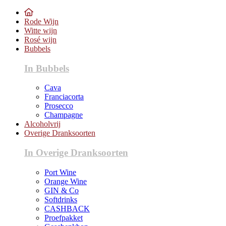
Rode Wijn
Witte wijn
Rosé wijn
Bubbels
In Bubbels
Cava
Franciacorta
Prosecco
Champagne
Alcoholvrij
Overige Dranksoorten
In Overige Dranksoorten
Port Wine
Orange Wine
GIN & Co
Softdrinks
CASHBACK
Proefpakket