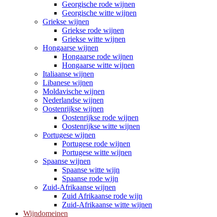
Georgische rode wijnen
Georgische witte wijnen
Griekse wijnen
Griekse rode wijnen
Griekse witte wijnen
Hongaarse wijnen
Hongaarse rode wijnen
Hongaarse witte wijnen
Italiaanse wijnen
Libanese wijnen
Moldavische wijnen
Nederlandse wijnen
Oostenrijkse wijnen
Oostenrijkse rode wijnen
Oostenrijkse witte wijnen
Portugese wijnen
Portugese rode wijnen
Portugese witte wijnen
Spaanse wijnen
Spaanse witte wijn
Spaanse rode wijn
Zuid-Afrikaanse wijnen
Zuid Afrikaanse rode wijn
Zuid-Afrikaanse witte wijnen
Wijndomeinen