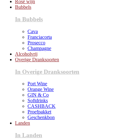
Rosé wijn
Bubbels
In Bubbels
Cava
Franciacorta
Prosecco
Champagne
Alcoholvrij
Overige Dranksoorten
In Overige Dranksoorten
Port Wine
Orange Wine
GIN & Co
Softdrinks
CASHBACK
Proefpakket
Geschenkbon
Landen
In Landen