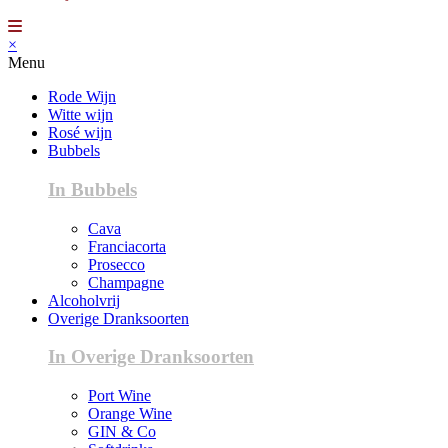
×
Menu
Rode Wijn
Witte wijn
Rosé wijn
Bubbels
In Bubbels
Cava
Franciacorta
Prosecco
Champagne
Alcoholvrij
Overige Dranksoorten
In Overige Dranksoorten
Port Wine
Orange Wine
GIN & Co