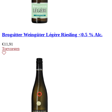
Brogsitter Weingüter Légère Riesling <0.5 % Alc.
€
11,91
Toevoegen