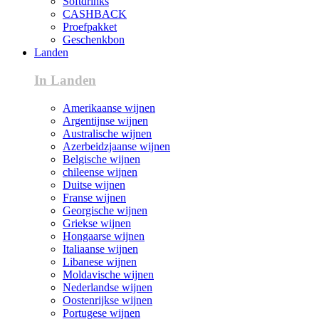
Softdrinks
CASHBACK
Proefpakket
Geschenkbon
Landen
In Landen
Amerikaanse wijnen
Argentijnse wijnen
Australische wijnen
Azerbeidzjaanse wijnen
Belgische wijnen
chileense wijnen
Duitse wijnen
Franse wijnen
Georgische wijnen
Griekse wijnen
Hongaarse wijnen
Italiaanse wijnen
Libanese wijnen
Moldavische wijnen
Nederlandse wijnen
Oostenrijkse wijnen
Portugese wijnen