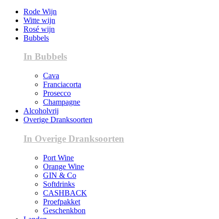
Rode Wijn
Witte wijn
Rosé wijn
Bubbels
In Bubbels
Cava
Franciacorta
Prosecco
Champagne
Alcoholvrij
Overige Dranksoorten
In Overige Dranksoorten
Port Wine
Orange Wine
GIN & Co
Softdrinks
CASHBACK
Proefpakket
Geschenkbon