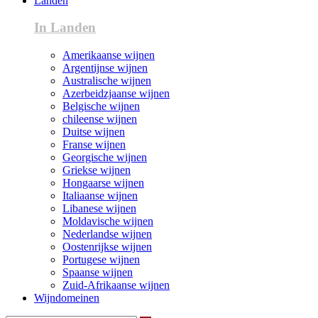
Landen
In Landen
Amerikaanse wijnen
Argentijnse wijnen
Australische wijnen
Azerbeidzjaanse wijnen
Belgische wijnen
chileense wijnen
Duitse wijnen
Franse wijnen
Georgische wijnen
Griekse wijnen
Hongaarse wijnen
Italiaanse wijnen
Libanese wijnen
Moldavische wijnen
Nederlandse wijnen
Oostenrijkse wijnen
Portugese wijnen
Spaanse wijnen
Zuid-Afrikaanse wijnen
Wijndomeinen