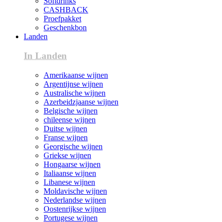
Softdrinks
CASHBACK
Proefpakket
Geschenkbon
Landen
In Landen
Amerikaanse wijnen
Argentijnse wijnen
Australische wijnen
Azerbeidzjaanse wijnen
Belgische wijnen
chileense wijnen
Duitse wijnen
Franse wijnen
Georgische wijnen
Griekse wijnen
Hongaarse wijnen
Italiaanse wijnen
Libanese wijnen
Moldavische wijnen
Nederlandse wijnen
Oostenrijkse wijnen
Portugese wijnen