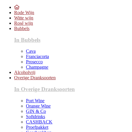
Rode Wijn
Witte wijn
Rosé wijn
Bubbels
In Bubbels
Cava
Franciacorta
Prosecco
Champagne
Alcoholvrij
Overige Dranksoorten
In Overige Dranksoorten
Port Wine
Orange Wine
GIN & Co
Softdrinks
CASHBACK
Proefpakket