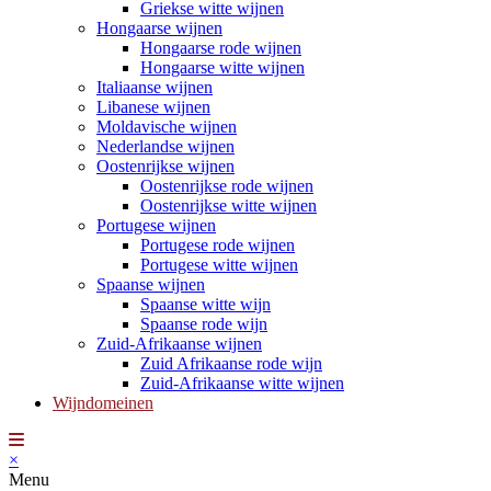
Griekse witte wijnen
Hongaarse wijnen
Hongaarse rode wijnen
Hongaarse witte wijnen
Italiaanse wijnen
Libanese wijnen
Moldavische wijnen
Nederlandse wijnen
Oostenrijkse wijnen
Oostenrijkse rode wijnen
Oostenrijkse witte wijnen
Portugese wijnen
Portugese rode wijnen
Portugese witte wijnen
Spaanse wijnen
Spaanse witte wijn
Spaanse rode wijn
Zuid-Afrikaanse wijnen
Zuid Afrikaanse rode wijn
Zuid-Afrikaanse witte wijnen
Wijndomeinen
×
Menu