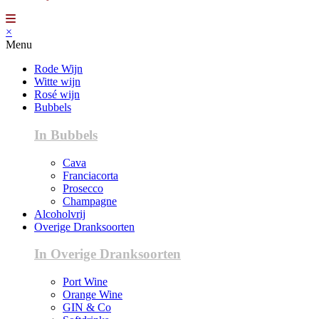
×
Menu
Rode Wijn
Witte wijn
Rosé wijn
Bubbels
In Bubbels
Cava
Franciacorta
Prosecco
Champagne
Alcoholvrij
Overige Dranksoorten
In Overige Dranksoorten
Port Wine
Orange Wine
GIN & Co