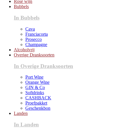
Rosé wijn
Bubbels
In Bubbels
Cava
Franciacorta
Prosecco
Champagne
Alcoholvrij
Overige Dranksoorten
In Overige Dranksoorten
Port Wine
Orange Wine
GIN & Co
Softdrinks
CASHBACK
Proefpakket
Geschenkbon
Landen
In Landen