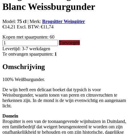
Blanc Weissburgunder
Model:
75 cl
|
Merk:
Brogsitter Weingüter
€14,21
Excl. BTW:
€11,74
Kopen met spaarpunten:
60
Toevoegen
Levertijd: 3-7 werkdagen
Te ontvangen spaarpunten:
1
Omschrijving
100% Weißburgunder.
De wijn heeft een delicaat boeket dat typsich is voor
Weissburgunder, waarin tonen van peren en citrusvruchten te
herkennen zijn. In de mond is de wijn evenwichtig en aangenaam
licht.
Domein
Brogsitter is een van de toonaangevende wijnhuizen in Duitsland,
een familiebedrijf dat weigert beursgenoteerd te worden om zijn
onafhankelijkheid te behouden en om zijn historische, dagelijkse