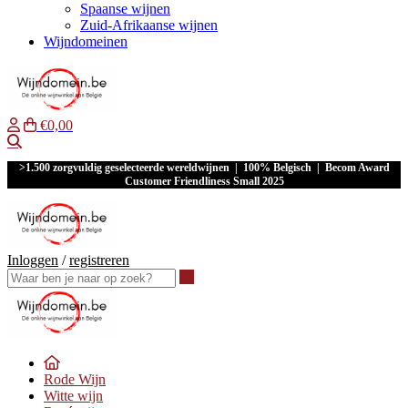
Spaanse wijnen
Zuid-Afrikaanse wijnen
Wijndomeinen
€0,00
Waar ben je naar op zoek?
>1.500 zorgvuldig geselecteerde wereldwijnen | 100% Belgisch | Becom Award
Customer Friendliness Small 2025
Inloggen
/
registreren
Waar ben je naar op zoek?
Rode Wijn
Witte wijn