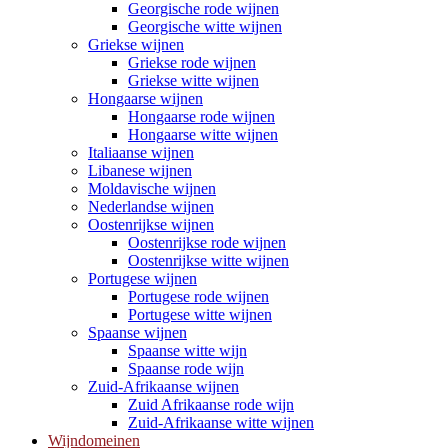
Georgische rode wijnen
Georgische witte wijnen
Griekse wijnen
Griekse rode wijnen
Griekse witte wijnen
Hongaarse wijnen
Hongaarse rode wijnen
Hongaarse witte wijnen
Italiaanse wijnen
Libanese wijnen
Moldavische wijnen
Nederlandse wijnen
Oostenrijkse wijnen
Oostenrijkse rode wijnen
Oostenrijkse witte wijnen
Portugese wijnen
Portugese rode wijnen
Portugese witte wijnen
Spaanse wijnen
Spaanse witte wijn
Spaanse rode wijn
Zuid-Afrikaanse wijnen
Zuid Afrikaanse rode wijn
Zuid-Afrikaanse witte wijnen
Wijndomeinen