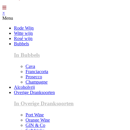
×
Menu
Rode Wijn
Witte wijn
Rosé wijn
Bubbels
In Bubbels
Cava
Franciacorta
Prosecco
Champagne
Alcoholvrij
Overige Dranksoorten
In Overige Dranksoorten
Port Wine
Orange Wine
GIN & Co