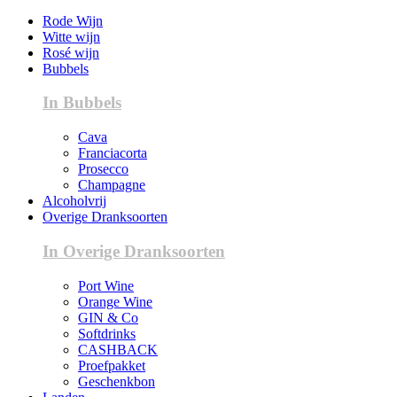
Rode Wijn
Witte wijn
Rosé wijn
Bubbels
In Bubbels
Cava
Franciacorta
Prosecco
Champagne
Alcoholvrij
Overige Dranksoorten
In Overige Dranksoorten
Port Wine
Orange Wine
GIN & Co
Softdrinks
CASHBACK
Proefpakket
Geschenkbon