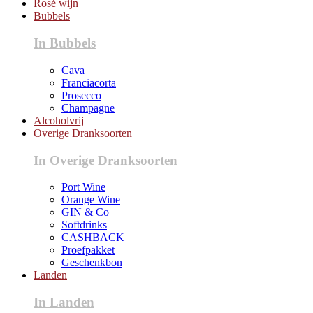
Rosé wijn
Bubbels
In Bubbels
Cava
Franciacorta
Prosecco
Champagne
Alcoholvrij
Overige Dranksoorten
In Overige Dranksoorten
Port Wine
Orange Wine
GIN & Co
Softdrinks
CASHBACK
Proefpakket
Geschenkbon
Landen
In Landen