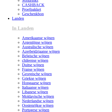
Softdrinks
CASHBACK
Proefpakket
Geschenkbon
Landen
In Landen
Amerikaanse wijnen
Argentijnse wijnen
Australische wijnen
Azerbeidzjaanse wijnen
Belgische wijnen
chileense wijnen
Duitse wijnen
Franse wijnen
Georgische wijnen
Griekse wijnen
Hongaarse wijnen
Italiaanse wijnen
Libanese wijnen
Moldavische wijnen
Nederlandse wijnen
Oostenrijkse wijnen
Portugese wijnen