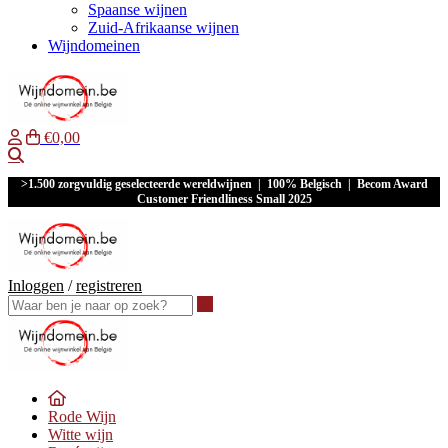
Spaanse wijnen
Zuid-Afrikaanse wijnen
Wijndomeinen
€0,00
Waar ben je naar op zoek?
>1.500 zorgvuldig geselecteerde wereldwijnen | 100% Belgisch | Becom Award
Customer Friendliness Small 2025
Inloggen
/
registreren
Waar ben je naar op zoek?
Rode Wijn
Witte wijn