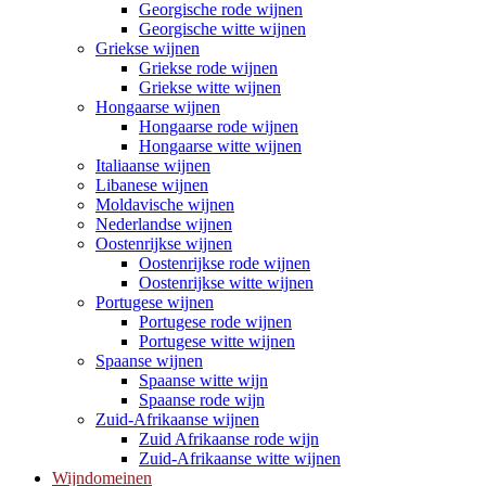
Georgische rode wijnen
Georgische witte wijnen
Griekse wijnen
Griekse rode wijnen
Griekse witte wijnen
Hongaarse wijnen
Hongaarse rode wijnen
Hongaarse witte wijnen
Italiaanse wijnen
Libanese wijnen
Moldavische wijnen
Nederlandse wijnen
Oostenrijkse wijnen
Oostenrijkse rode wijnen
Oostenrijkse witte wijnen
Portugese wijnen
Portugese rode wijnen
Portugese witte wijnen
Spaanse wijnen
Spaanse witte wijn
Spaanse rode wijn
Zuid-Afrikaanse wijnen
Zuid Afrikaanse rode wijn
Zuid-Afrikaanse witte wijnen
Wijndomeinen