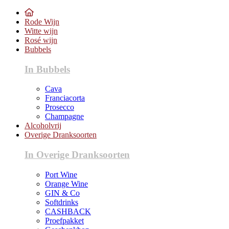
Rode Wijn
Witte wijn
Rosé wijn
Bubbels
In Bubbels
Cava
Franciacorta
Prosecco
Champagne
Alcoholvrij
Overige Dranksoorten
In Overige Dranksoorten
Port Wine
Orange Wine
GIN & Co
Softdrinks
CASHBACK
Proefpakket