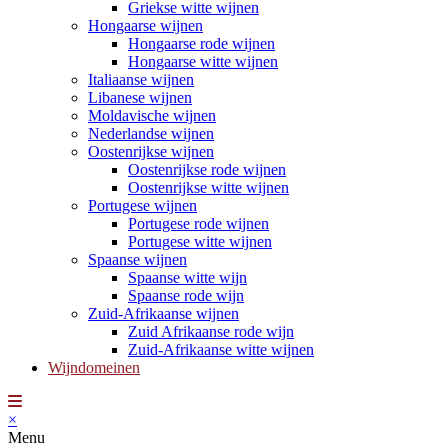
Griekse witte wijnen
Hongaarse wijnen
Hongaarse rode wijnen
Hongaarse witte wijnen
Italiaanse wijnen
Libanese wijnen
Moldavische wijnen
Nederlandse wijnen
Oostenrijkse wijnen
Oostenrijkse rode wijnen
Oostenrijkse witte wijnen
Portugese wijnen
Portugese rode wijnen
Portugese witte wijnen
Spaanse wijnen
Spaanse witte wijn
Spaanse rode wijn
Zuid-Afrikaanse wijnen
Zuid Afrikaanse rode wijn
Zuid-Afrikaanse witte wijnen
Wijndomeinen
×
Menu