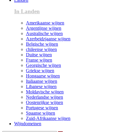
Landen
In Landen
Amerikaanse wijnen
Argentijnse wijnen
Australische wijnen
Azerbeidzjaanse wijnen
Belgische wijnen
chileense wijnen
Duitse wijnen
Franse wijnen
Georgische wijnen
Griekse wijnen
Hongaarse wijnen
Italiaanse wijnen
Libanese wijnen
Moldavische wijnen
Nederlandse wijnen
Oostenrijkse wijnen
Portugese wijnen
Spaanse wijnen
Zuid-Afrikaanse wijnen
Wijndomeinen