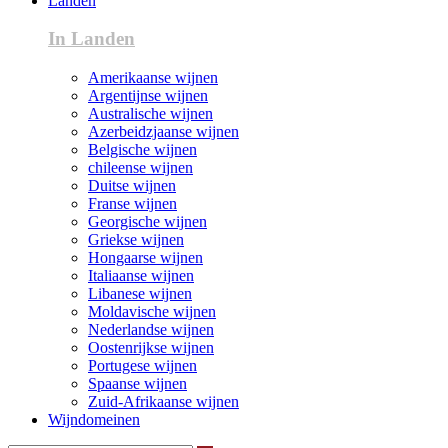
Landen
In Landen
Amerikaanse wijnen
Argentijnse wijnen
Australische wijnen
Azerbeidzjaanse wijnen
Belgische wijnen
chileense wijnen
Duitse wijnen
Franse wijnen
Georgische wijnen
Griekse wijnen
Hongaarse wijnen
Italiaanse wijnen
Libanese wijnen
Moldavische wijnen
Nederlandse wijnen
Oostenrijkse wijnen
Portugese wijnen
Spaanse wijnen
Zuid-Afrikaanse wijnen
Wijndomeinen