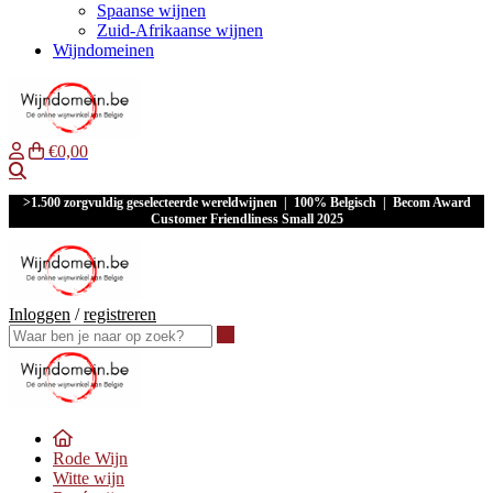
Spaanse wijnen
Zuid-Afrikaanse wijnen
Wijndomeinen
€0,00
Waar ben je naar op zoek?
>1.500 zorgvuldig geselecteerde wereldwijnen | 100% Belgisch | Becom Award
Customer Friendliness Small 2025
Inloggen
/
registreren
Waar ben je naar op zoek?
Rode Wijn
Witte wijn