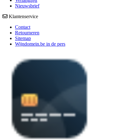
Verlanglijst
Nieuwsbrief
Klantenservice
Contact
Retourneren
Sitemap
Wijndomein.be in de pers