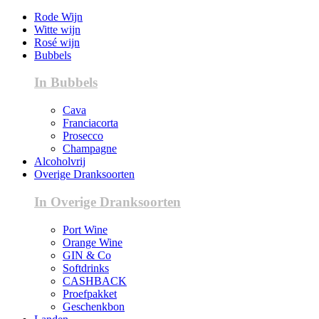
Rode Wijn
Witte wijn
Rosé wijn
Bubbels
In Bubbels
Cava
Franciacorta
Prosecco
Champagne
Alcoholvrij
Overige Dranksoorten
In Overige Dranksoorten
Port Wine
Orange Wine
GIN & Co
Softdrinks
CASHBACK
Proefpakket
Geschenkbon