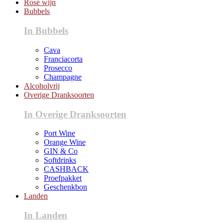
Rosé wijn
Bubbels
In Bubbels
Cava
Franciacorta
Prosecco
Champagne
Alcoholvrij
Overige Dranksoorten
In Overige Dranksoorten
Port Wine
Orange Wine
GIN & Co
Softdrinks
CASHBACK
Proefpakket
Geschenkbon
Landen
In Landen