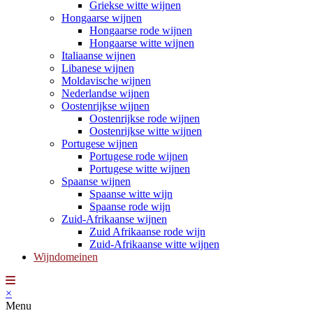
Griekse witte wijnen
Hongaarse wijnen
Hongaarse rode wijnen
Hongaarse witte wijnen
Italiaanse wijnen
Libanese wijnen
Moldavische wijnen
Nederlandse wijnen
Oostenrijkse wijnen
Oostenrijkse rode wijnen
Oostenrijkse witte wijnen
Portugese wijnen
Portugese rode wijnen
Portugese witte wijnen
Spaanse wijnen
Spaanse witte wijn
Spaanse rode wijn
Zuid-Afrikaanse wijnen
Zuid Afrikaanse rode wijn
Zuid-Afrikaanse witte wijnen
Wijndomeinen
×
Menu