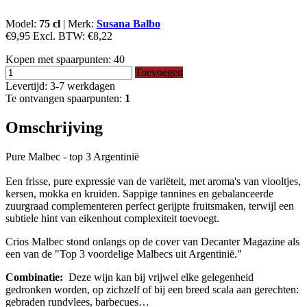
Model:
75 cl
|
Merk:
Susana Balbo
€9,95
Excl. BTW:
€8,22
Kopen met spaarpunten:
40
Toevoegen
Levertijd: 3-7 werkdagen
Te ontvangen spaarpunten:
1
Omschrijving
Pure Malbec - top 3 Argentinië
Een frisse, pure expressie van de variëteit, met aroma's van viooltjes,
kersen, mokka en kruiden. Sappige tannines en gebalanceerde
zuurgraad complementeren perfect gerijpte fruitsmaken, terwijl een
subtiele hint van eikenhout complexiteit toevoegt.
Crios Malbec stond onlangs op de cover van Decanter Magazine als
een van de "Top 3 voordelige Malbecs uit Argentinië."
Combinatie:
Deze wijn kan bij vrijwel elke gelegenheid
gedronken worden, op zichzelf of bij een breed scala aan gerechten:
gebraden rundvlees, barbecues…