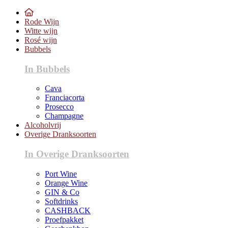
Rode Wijn
Witte wijn
Rosé wijn
Bubbels
In Bubbels
Cava
Franciacorta
Prosecco
Champagne
Alcoholvrij
Overige Dranksoorten
In Overige Dranksoorten
Port Wine
Orange Wine
GIN & Co
Softdrinks
CASHBACK
Proefpakket