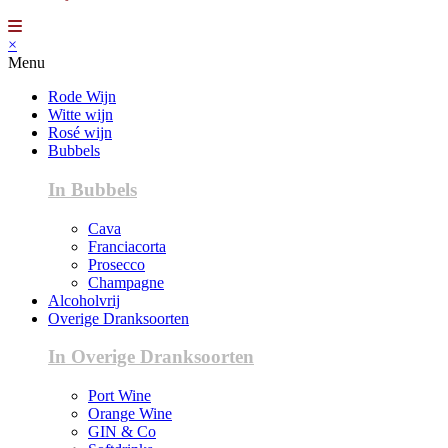
×
Menu
Rode Wijn
Witte wijn
Rosé wijn
Bubbels
In Bubbels
Cava
Franciacorta
Prosecco
Champagne
Alcoholvrij
Overige Dranksoorten
In Overige Dranksoorten
Port Wine
Orange Wine
GIN & Co