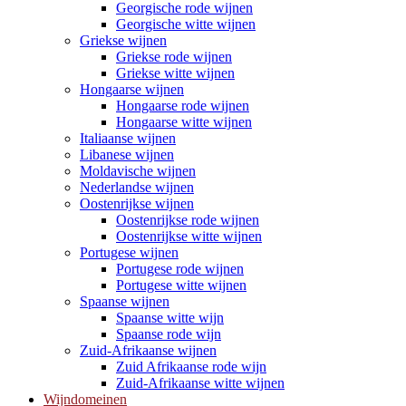
Georgische rode wijnen
Georgische witte wijnen
Griekse wijnen
Griekse rode wijnen
Griekse witte wijnen
Hongaarse wijnen
Hongaarse rode wijnen
Hongaarse witte wijnen
Italiaanse wijnen
Libanese wijnen
Moldavische wijnen
Nederlandse wijnen
Oostenrijkse wijnen
Oostenrijkse rode wijnen
Oostenrijkse witte wijnen
Portugese wijnen
Portugese rode wijnen
Portugese witte wijnen
Spaanse wijnen
Spaanse witte wijn
Spaanse rode wijn
Zuid-Afrikaanse wijnen
Zuid Afrikaanse rode wijn
Zuid-Afrikaanse witte wijnen
Wijndomeinen