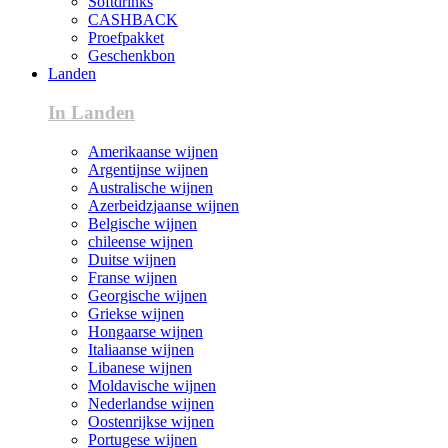
Softdrinks
CASHBACK
Proefpakket
Geschenkbon
Landen
In Landen
Amerikaanse wijnen
Argentijnse wijnen
Australische wijnen
Azerbeidzjaanse wijnen
Belgische wijnen
chileense wijnen
Duitse wijnen
Franse wijnen
Georgische wijnen
Griekse wijnen
Hongaarse wijnen
Italiaanse wijnen
Libanese wijnen
Moldavische wijnen
Nederlandse wijnen
Oostenrijkse wijnen
Portugese wijnen