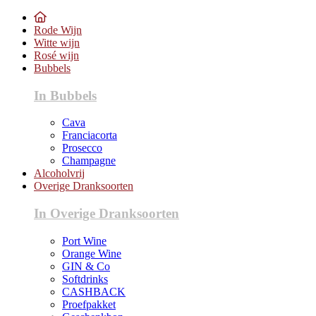
Rode Wijn
Witte wijn
Rosé wijn
Bubbels
In Bubbels
Cava
Franciacorta
Prosecco
Champagne
Alcoholvrij
Overige Dranksoorten
In Overige Dranksoorten
Port Wine
Orange Wine
GIN & Co
Softdrinks
CASHBACK
Proefpakket