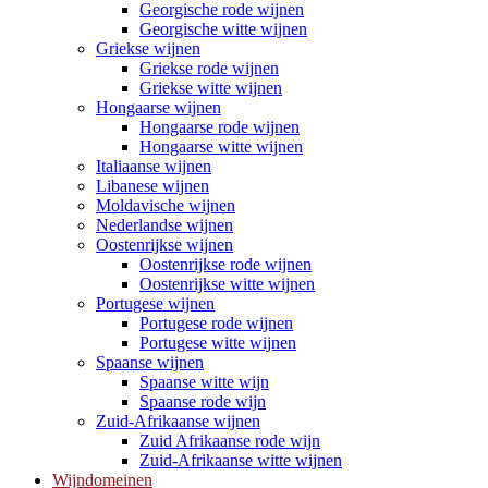
Georgische rode wijnen
Georgische witte wijnen
Griekse wijnen
Griekse rode wijnen
Griekse witte wijnen
Hongaarse wijnen
Hongaarse rode wijnen
Hongaarse witte wijnen
Italiaanse wijnen
Libanese wijnen
Moldavische wijnen
Nederlandse wijnen
Oostenrijkse wijnen
Oostenrijkse rode wijnen
Oostenrijkse witte wijnen
Portugese wijnen
Portugese rode wijnen
Portugese witte wijnen
Spaanse wijnen
Spaanse witte wijn
Spaanse rode wijn
Zuid-Afrikaanse wijnen
Zuid Afrikaanse rode wijn
Zuid-Afrikaanse witte wijnen
Wijndomeinen