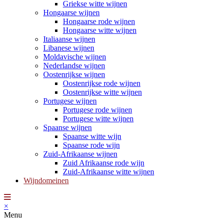
Griekse witte wijnen
Hongaarse wijnen
Hongaarse rode wijnen
Hongaarse witte wijnen
Italiaanse wijnen
Libanese wijnen
Moldavische wijnen
Nederlandse wijnen
Oostenrijkse wijnen
Oostenrijkse rode wijnen
Oostenrijkse witte wijnen
Portugese wijnen
Portugese rode wijnen
Portugese witte wijnen
Spaanse wijnen
Spaanse witte wijn
Spaanse rode wijn
Zuid-Afrikaanse wijnen
Zuid Afrikaanse rode wijn
Zuid-Afrikaanse witte wijnen
Wijndomeinen
×
Menu