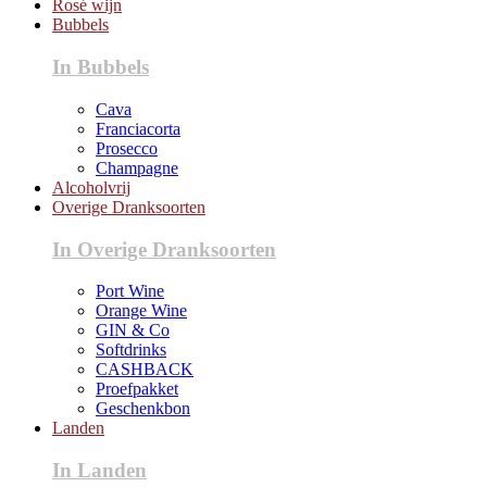
Rosé wijn
Bubbels
In Bubbels
Cava
Franciacorta
Prosecco
Champagne
Alcoholvrij
Overige Dranksoorten
In Overige Dranksoorten
Port Wine
Orange Wine
GIN & Co
Softdrinks
CASHBACK
Proefpakket
Geschenkbon
Landen
In Landen