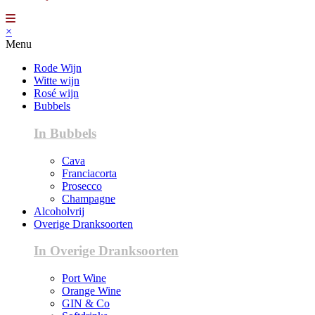
×
Menu
Rode Wijn
Witte wijn
Rosé wijn
Bubbels
In Bubbels
Cava
Franciacorta
Prosecco
Champagne
Alcoholvrij
Overige Dranksoorten
In Overige Dranksoorten
Port Wine
Orange Wine
GIN & Co