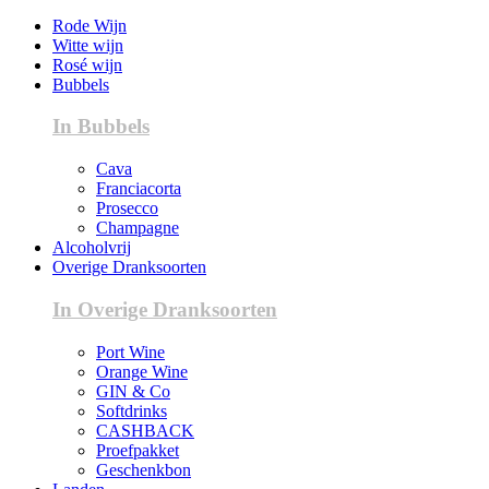
Rode Wijn
Witte wijn
Rosé wijn
Bubbels
In Bubbels
Cava
Franciacorta
Prosecco
Champagne
Alcoholvrij
Overige Dranksoorten
In Overige Dranksoorten
Port Wine
Orange Wine
GIN & Co
Softdrinks
CASHBACK
Proefpakket
Geschenkbon