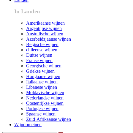
Landen
In Landen
Amerikaanse wijnen
Argentijnse wijnen
Australische wijnen
Azerbeidzjaanse wijnen
Belgische wijnen
chileense wijnen
Duitse wijnen
Franse wijnen
Georgische wijnen
Griekse wijnen
Hongaarse wijnen
Italiaanse wijnen
Libanese wijnen
Moldavische wijnen
Nederlandse wijnen
Oostenrijkse wijnen
Portugese wijnen
Spaanse wijnen
Zuid-Afrikaanse wijnen
Wijndomeinen