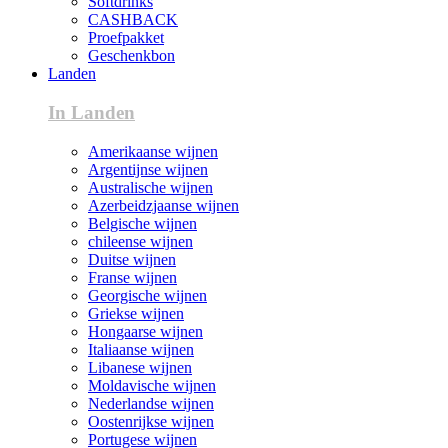
Softdrinks
CASHBACK
Proefpakket
Geschenkbon
Landen
In Landen
Amerikaanse wijnen
Argentijnse wijnen
Australische wijnen
Azerbeidzjaanse wijnen
Belgische wijnen
chileense wijnen
Duitse wijnen
Franse wijnen
Georgische wijnen
Griekse wijnen
Hongaarse wijnen
Italiaanse wijnen
Libanese wijnen
Moldavische wijnen
Nederlandse wijnen
Oostenrijkse wijnen
Portugese wijnen