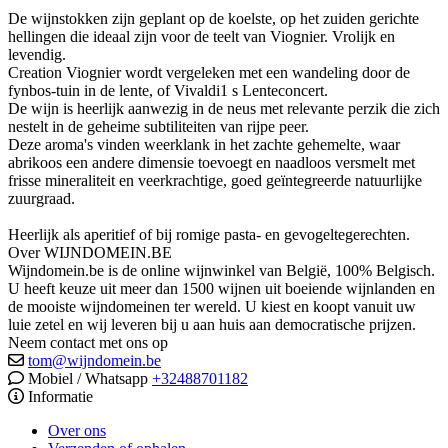
De wijnstokken zijn geplant op de koelste, op het zuiden gerichte
hellingen die ideaal zijn voor de teelt van Viognier. Vrolijk en
levendig.
Creation Viognier wordt vergeleken met een wandeling door de
fynbos-tuin in de lente, of Vivaldi1 s Lenteconcert.
De wijn is heerlijk aanwezig in de neus met relevante perzik die zich
nestelt in de geheime subtiliteiten van rijpe peer.
Deze aroma's vinden weerklank in het zachte gehemelte, waar
abrikoos een andere dimensie toevoegt en naadloos versmelt met
frisse mineraliteit en veerkrachtige, goed geïntegreerde natuurlijke
zuurgraad.
Heerlijk als aperitief of bij romige pasta- en gevogeltegerechten.
Over WIJNDOMEIN.BE
Wijndomein.be is de online wijnwinkel van België, 100% Belgisch.
U heeft keuze uit meer dan 1500 wijnen uit boeiende wijnlanden en
de mooiste wijndomeinen ter wereld. U kiest en koopt vanuit uw
luie zetel en wij leveren bij u aan huis aan democratische prijzen.
Neem contact met ons op
tom@wijndomein.be
Mobiel / Whatsapp
+32488701182
Informatie
Over ons