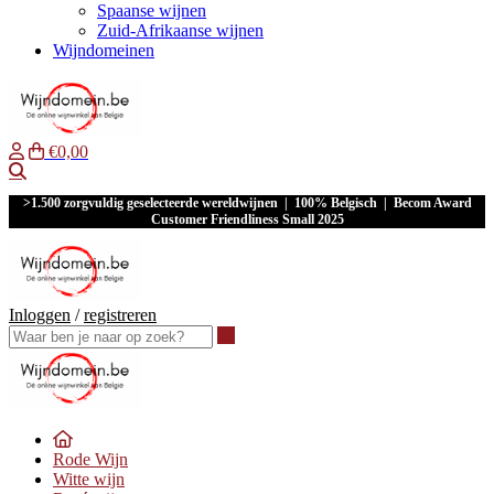
Spaanse wijnen
Zuid-Afrikaanse wijnen
Wijndomeinen
€0,00
Waar ben je naar op zoek?
>1.500 zorgvuldig geselecteerde wereldwijnen | 100% Belgisch | Becom Award
Customer Friendliness Small 2025
Inloggen
/
registreren
Waar ben je naar op zoek?
Rode Wijn
Witte wijn