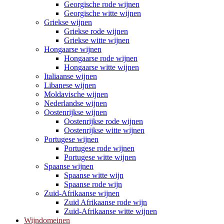
Georgische rode wijnen
Georgische witte wijnen
Griekse wijnen
Griekse rode wijnen
Griekse witte wijnen
Hongaarse wijnen
Hongaarse rode wijnen
Hongaarse witte wijnen
Italiaanse wijnen
Libanese wijnen
Moldavische wijnen
Nederlandse wijnen
Oostenrijkse wijnen
Oostenrijkse rode wijnen
Oostenrijkse witte wijnen
Portugese wijnen
Portugese rode wijnen
Portugese witte wijnen
Spaanse wijnen
Spaanse witte wijn
Spaanse rode wijn
Zuid-Afrikaanse wijnen
Zuid Afrikaanse rode wijn
Zuid-Afrikaanse witte wijnen
Wijndomeinen