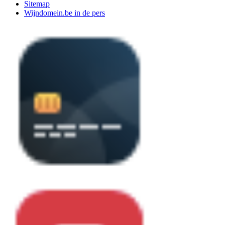
Sitemap
Wijndomein.be in de pers