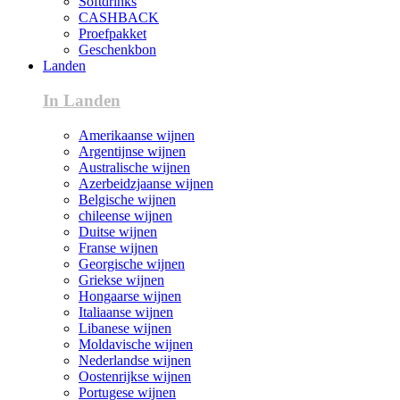
Softdrinks
CASHBACK
Proefpakket
Geschenkbon
Landen
In Landen
Amerikaanse wijnen
Argentijnse wijnen
Australische wijnen
Azerbeidzjaanse wijnen
Belgische wijnen
chileense wijnen
Duitse wijnen
Franse wijnen
Georgische wijnen
Griekse wijnen
Hongaarse wijnen
Italiaanse wijnen
Libanese wijnen
Moldavische wijnen
Nederlandse wijnen
Oostenrijkse wijnen
Portugese wijnen