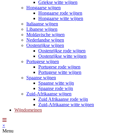
Griekse witte wijnen
Hongaarse wijnen
Hongaarse rode wijnen
Hongaarse witte wijnen
Italiaanse wijnen
Libanese wijnen
Moldavische wijnen
Nederlandse wijnen
Oostenrijkse wijnen
Oostenrijkse rode wijnen
Oostenrijkse witte wijnen
Portugese wijnen
Portugese rode wijnen
Portugese witte wijnen
Spaanse wijnen
Spaanse witte wijn
Spaanse rode wijn
Zuid-Afrikaanse wijnen
Zuid Afrikaanse rode wijn
Zuid-Afrikaanse witte wijnen
Wijndomeinen
×
Menu