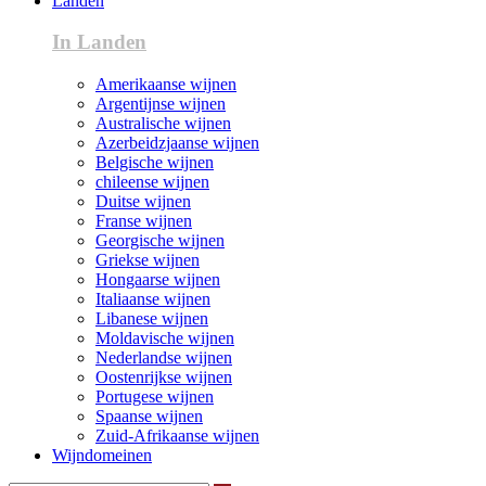
Landen
In Landen
Amerikaanse wijnen
Argentijnse wijnen
Australische wijnen
Azerbeidzjaanse wijnen
Belgische wijnen
chileense wijnen
Duitse wijnen
Franse wijnen
Georgische wijnen
Griekse wijnen
Hongaarse wijnen
Italiaanse wijnen
Libanese wijnen
Moldavische wijnen
Nederlandse wijnen
Oostenrijkse wijnen
Portugese wijnen
Spaanse wijnen
Zuid-Afrikaanse wijnen
Wijndomeinen