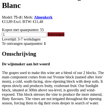
Blanc
Model:
75 cl
|
Merk:
Almenkerk
€13,89
Excl. BTW:
€11,48
Kopen met spaarpunten:
55
Toevoegen
Levertijd: 3-7 werkdagen
Te ontvangen spaarpunten:
1
Omschrijving
De wijnmaker aan het woord
The grapes used to make this wine are a blend of our 2 blocks. The
main component comes from our Yvonne block (named after Joris'
mom), a cold, south-facing, slow-ripening block with deep soils. It
ripens slowly and produces fruity, exuberant fruit. Our Sunlight
block, situated at 300m above sea-level, is gravelly and wind-
exposed. This block stresses the vine to produce the more mineral,
flinty flavours. The vines are not irrigated throughout the ripening
season, forcing them to dig their roots deeper in search of water.