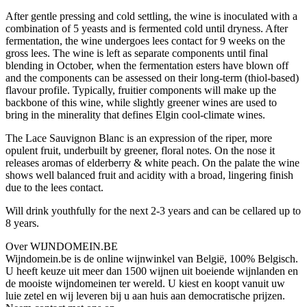
After gentle pressing and cold settling, the wine is inoculated with a
combination of 5 yeasts and is fermented cold until dryness. After
fermentation, the wine undergoes lees contact for 9 weeks on the
gross lees. The wine is left as separate components until final
blending in October, when the fermentation esters have blown off
and the components can be assessed on their long-term (thiol-based)
flavour profile. Typically, fruitier components will make up the
backbone of this wine, while slightly greener wines are used to
bring in the minerality that defines Elgin cool-climate wines.
The Lace Sauvignon Blanc is an expression of the riper, more
opulent fruit, underbuilt by greener, floral notes. On the nose it
releases aromas of elderberry & white peach. On the palate the wine
shows well balanced fruit and acidity with a broad, lingering finish
due to the lees contact.
Will drink youthfully for the next 2-3 years and can be cellared up to
8 years.
Over WIJNDOMEIN.BE
Wijndomein.be is de online wijnwinkel van België, 100% Belgisch.
U heeft keuze uit meer dan 1500 wijnen uit boeiende wijnlanden en
de mooiste wijndomeinen ter wereld. U kiest en koopt vanuit uw
luie zetel en wij leveren bij u aan huis aan democratische prijzen.