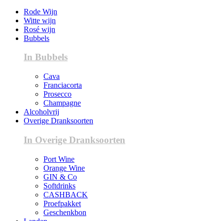
Rode Wijn
Witte wijn
Rosé wijn
Bubbels
In Bubbels
Cava
Franciacorta
Prosecco
Champagne
Alcoholvrij
Overige Dranksoorten
In Overige Dranksoorten
Port Wine
Orange Wine
GIN & Co
Softdrinks
CASHBACK
Proefpakket
Geschenkbon