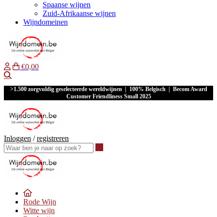
Spaanse wijnen
Zuid-Afrikaanse wijnen
Wijndomeinen
€0,00
Waar ben je naar op zoek?
>1.500 zorgvuldig geselecteerde wereldwijnen | 100% Belgisch | Becom Award
Customer Friendliness Small 2025
Inloggen
/
registreren
Waar ben je naar op zoek?
Rode Wijn
Witte wijn