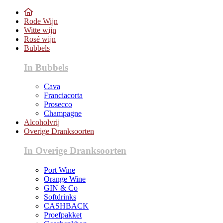
Rode Wijn
Witte wijn
Rosé wijn
Bubbels
In Bubbels
Cava
Franciacorta
Prosecco
Champagne
Alcoholvrij
Overige Dranksoorten
In Overige Dranksoorten
Port Wine
Orange Wine
GIN & Co
Softdrinks
CASHBACK
Proefpakket