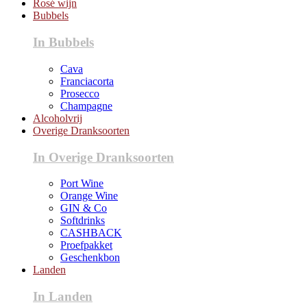
Rosé wijn
Bubbels
In Bubbels
Cava
Franciacorta
Prosecco
Champagne
Alcoholvrij
Overige Dranksoorten
In Overige Dranksoorten
Port Wine
Orange Wine
GIN & Co
Softdrinks
CASHBACK
Proefpakket
Geschenkbon
Landen
In Landen