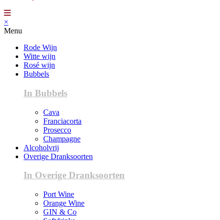
×
Menu
Rode Wijn
Witte wijn
Rosé wijn
Bubbels
In Bubbels
Cava
Franciacorta
Prosecco
Champagne
Alcoholvrij
Overige Dranksoorten
In Overige Dranksoorten
Port Wine
Orange Wine
GIN & Co