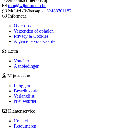
Neem contact met ons op
tom@wijndomein.be
Mobiel / Whatsapp
+32488701182
Informatie
Over ons
Verzenden of ophalen
Privacy & Cookies
Algemene voorwaarden
Extra
Voucher
Aanbiedingen
Mijn account
Inloggen
Bestelhistorie
Verlanglijst
Nieuwsbrief
Klantenservice
Contact
Retourneren