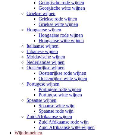
Georgische rode wijnen
Georgische witte wijnen
Griekse wijnen
Griekse rode wijnen
Griekse witte wijnen
Hongaarse wijnen
Hongaarse rode wijnen
Hongaarse witte wijnen
Italiaanse wijnen
Libanese wijnen
Moldavische wijnen
Nederlandse wijnen
Oostenrijkse wijnen
Oostenrijkse rode wijnen
Oostenrijkse witte wijnen
Portugese wijnen
Portugese rode wijnen
Portugese witte wijnen
Spaanse wijnen
Spaanse witte wijn
Spaanse rode wijn
Zuid-Afrikaanse wijnen
Zuid Afrikaanse rode wijn
Zuid-Afrikaanse witte wijnen
Wijndomeinen