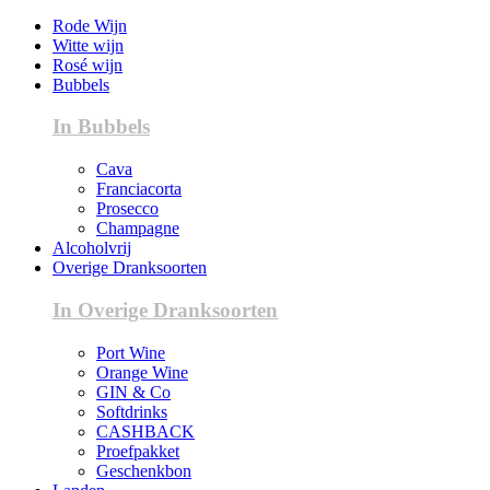
Rode Wijn
Witte wijn
Rosé wijn
Bubbels
In Bubbels
Cava
Franciacorta
Prosecco
Champagne
Alcoholvrij
Overige Dranksoorten
In Overige Dranksoorten
Port Wine
Orange Wine
GIN & Co
Softdrinks
CASHBACK
Proefpakket
Geschenkbon