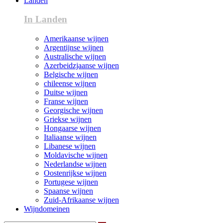
Landen
In Landen
Amerikaanse wijnen
Argentijnse wijnen
Australische wijnen
Azerbeidzjaanse wijnen
Belgische wijnen
chileense wijnen
Duitse wijnen
Franse wijnen
Georgische wijnen
Griekse wijnen
Hongaarse wijnen
Italiaanse wijnen
Libanese wijnen
Moldavische wijnen
Nederlandse wijnen
Oostenrijkse wijnen
Portugese wijnen
Spaanse wijnen
Zuid-Afrikaanse wijnen
Wijndomeinen