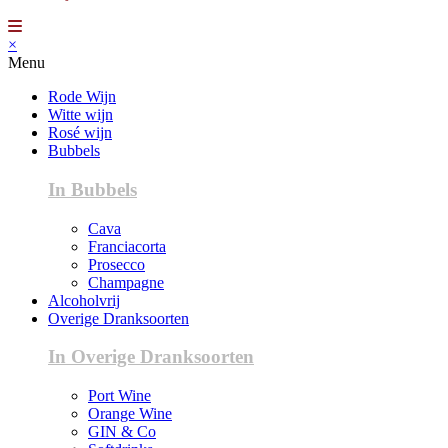
×
Menu
Rode Wijn
Witte wijn
Rosé wijn
Bubbels
In Bubbels
Cava
Franciacorta
Prosecco
Champagne
Alcoholvrij
Overige Dranksoorten
In Overige Dranksoorten
Port Wine
Orange Wine
GIN & Co