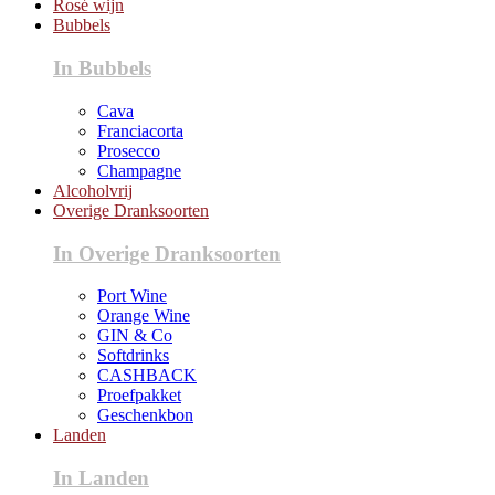
Rosé wijn
Bubbels
In Bubbels
Cava
Franciacorta
Prosecco
Champagne
Alcoholvrij
Overige Dranksoorten
In Overige Dranksoorten
Port Wine
Orange Wine
GIN & Co
Softdrinks
CASHBACK
Proefpakket
Geschenkbon
Landen
In Landen