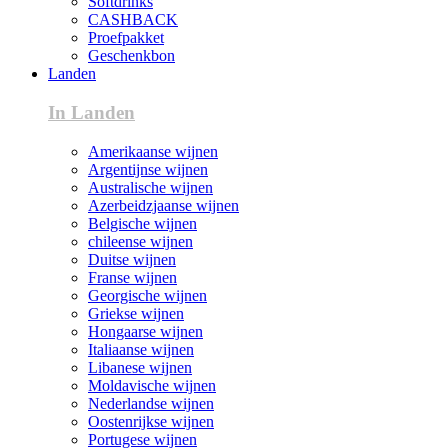
Softdrinks
CASHBACK
Proefpakket
Geschenkbon
Landen
In Landen
Amerikaanse wijnen
Argentijnse wijnen
Australische wijnen
Azerbeidzjaanse wijnen
Belgische wijnen
chileense wijnen
Duitse wijnen
Franse wijnen
Georgische wijnen
Griekse wijnen
Hongaarse wijnen
Italiaanse wijnen
Libanese wijnen
Moldavische wijnen
Nederlandse wijnen
Oostenrijkse wijnen
Portugese wijnen