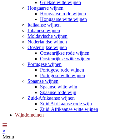
Griekse witte wijnen
Hongaarse wijnen
Hongaarse rode wijnen
Hongaarse witte wijnen
Italiaanse wijnen
Libanese wijnen
Moldavische wijnen
Nederlandse wijnen
Oostenrijkse wijnen
Oostenrijkse rode wijnen
Oostenrijkse witte wijnen
Portugese wijnen
Portugese rode wijnen
Portugese witte wijnen
Spaanse wijnen
Spaanse witte wijn
Spaanse rode wijn
Zuid-Afrikaanse wijnen
Zuid Afrikaanse rode wijn
Zuid-Afrikaanse witte wijnen
Wijndomeinen
×
Menu