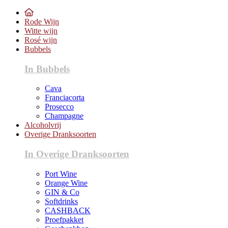
Rode Wijn
Witte wijn
Rosé wijn
Bubbels
In Bubbels
Cava
Franciacorta
Prosecco
Champagne
Alcoholvrij
Overige Dranksoorten
In Overige Dranksoorten
Port Wine
Orange Wine
GIN & Co
Softdrinks
CASHBACK
Proefpakket