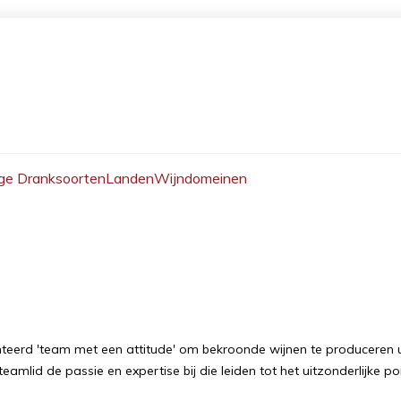
ge Dranksoorten
Landen
Wijndomeinen
nteerd 'team met een attitude' om bekroonde wijnen te produceren u
eamlid de passie en expertise bij die leiden tot het uitzonderlijke