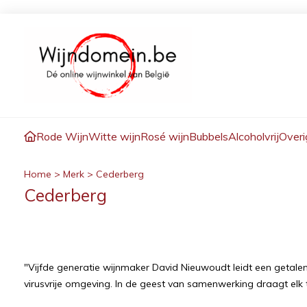
Rode Wijn
Witte wijn
Rosé wijn
Bubbels
Alcoholvrij
Overi
Home
>
Merk
>
Cederberg
Cederberg
"Vijfde generatie wijnmaker David Nieuwoudt leidt een getale
virusvrije omgeving. In de geest van samenwerking draagt elk t