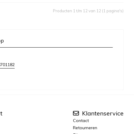
Producten 1 t/m 12 van 12 (1 pagina's)
op
8701182
t
Klantenservice
Contact
Retourneren