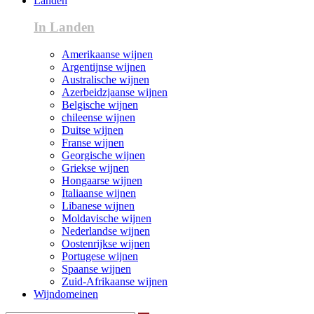
Landen
In Landen
Amerikaanse wijnen
Argentijnse wijnen
Australische wijnen
Azerbeidzjaanse wijnen
Belgische wijnen
chileense wijnen
Duitse wijnen
Franse wijnen
Georgische wijnen
Griekse wijnen
Hongaarse wijnen
Italiaanse wijnen
Libanese wijnen
Moldavische wijnen
Nederlandse wijnen
Oostenrijkse wijnen
Portugese wijnen
Spaanse wijnen
Zuid-Afrikaanse wijnen
Wijndomeinen