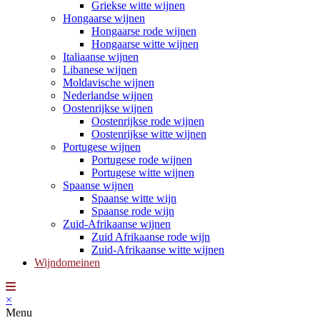
Griekse witte wijnen
Hongaarse wijnen
Hongaarse rode wijnen
Hongaarse witte wijnen
Italiaanse wijnen
Libanese wijnen
Moldavische wijnen
Nederlandse wijnen
Oostenrijkse wijnen
Oostenrijkse rode wijnen
Oostenrijkse witte wijnen
Portugese wijnen
Portugese rode wijnen
Portugese witte wijnen
Spaanse wijnen
Spaanse witte wijn
Spaanse rode wijn
Zuid-Afrikaanse wijnen
Zuid Afrikaanse rode wijn
Zuid-Afrikaanse witte wijnen
Wijndomeinen
×
Menu