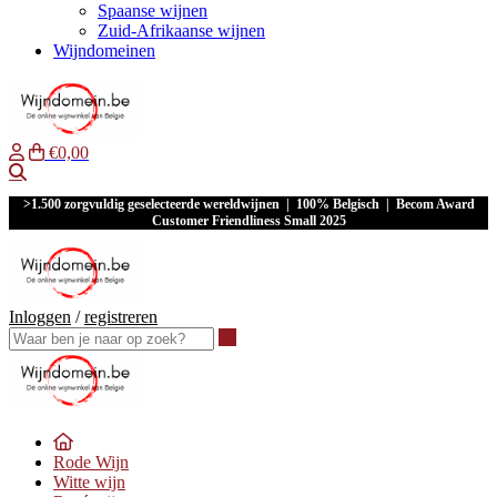
Spaanse wijnen
Zuid-Afrikaanse wijnen
Wijndomeinen
€0,00
Waar ben je naar op zoek?
>1.500 zorgvuldig geselecteerde wereldwijnen | 100% Belgisch | Becom Award
Customer Friendliness Small 2025
Inloggen
/
registreren
Waar ben je naar op zoek?
Rode Wijn
Witte wijn