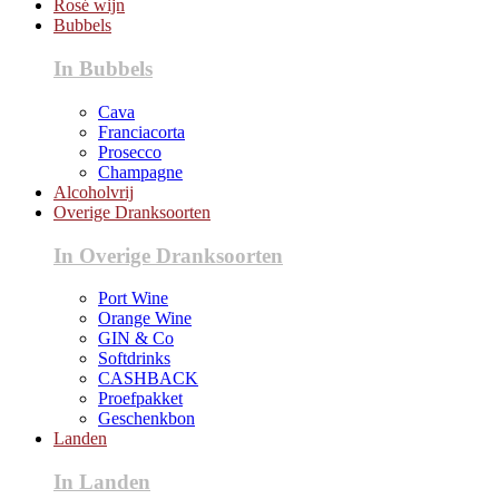
Rosé wijn
Bubbels
In Bubbels
Cava
Franciacorta
Prosecco
Champagne
Alcoholvrij
Overige Dranksoorten
In Overige Dranksoorten
Port Wine
Orange Wine
GIN & Co
Softdrinks
CASHBACK
Proefpakket
Geschenkbon
Landen
In Landen