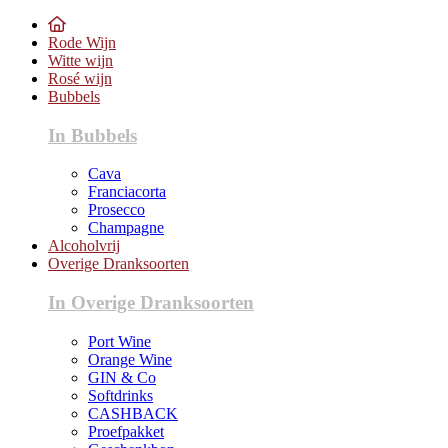
Rode Wijn
Witte wijn
Rosé wijn
Bubbels
In Bubbels
Cava
Franciacorta
Prosecco
Champagne
Alcoholvrij
Overige Dranksoorten
In Overige Dranksoorten
Port Wine
Orange Wine
GIN & Co
Softdrinks
CASHBACK
Proefpakket