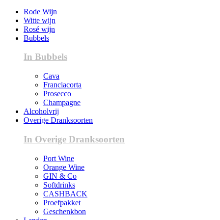
Rode Wijn
Witte wijn
Rosé wijn
Bubbels
In Bubbels
Cava
Franciacorta
Prosecco
Champagne
Alcoholvrij
Overige Dranksoorten
In Overige Dranksoorten
Port Wine
Orange Wine
GIN & Co
Softdrinks
CASHBACK
Proefpakket
Geschenkbon