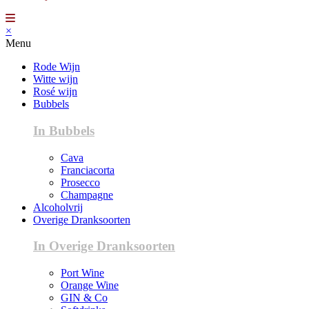
×
Menu
Rode Wijn
Witte wijn
Rosé wijn
Bubbels
In Bubbels
Cava
Franciacorta
Prosecco
Champagne
Alcoholvrij
Overige Dranksoorten
In Overige Dranksoorten
Port Wine
Orange Wine
GIN & Co