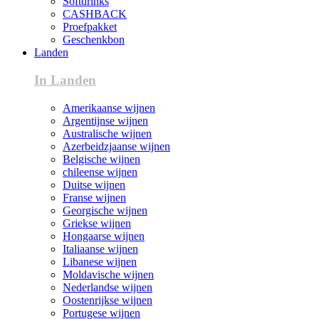
Softdrinks
CASHBACK
Proefpakket
Geschenkbon
Landen
In Landen
Amerikaanse wijnen
Argentijnse wijnen
Australische wijnen
Azerbeidzjaanse wijnen
Belgische wijnen
chileense wijnen
Duitse wijnen
Franse wijnen
Georgische wijnen
Griekse wijnen
Hongaarse wijnen
Italiaanse wijnen
Libanese wijnen
Moldavische wijnen
Nederlandse wijnen
Oostenrijkse wijnen
Portugese wijnen