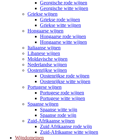
Georgische rode wijnen
Georgische witte wijnen
Griekse wijnen
Griekse rode wijnen
Griekse witte wijnen
Hongaarse wijnen
Hongaarse rode wijnen
Hongaarse witte wijnen
Italiaanse wijnen
Libanese wijnen
Moldavische wijnen
Nederlandse wijnen
Oostenrijkse wijnen
Oostenrijkse rode wijnen
Oostenrijkse witte wijnen
Portugese wijnen
Portugese rode wijnen
Portugese witte wijnen
Spaanse wijnen
Spaanse witte wijn
Spaanse rode wijn
Zuid-Afrikaanse wijnen
Zuid Afrikaanse rode wijn
Zuid-Afrikaanse witte wijnen
Wijndomeinen