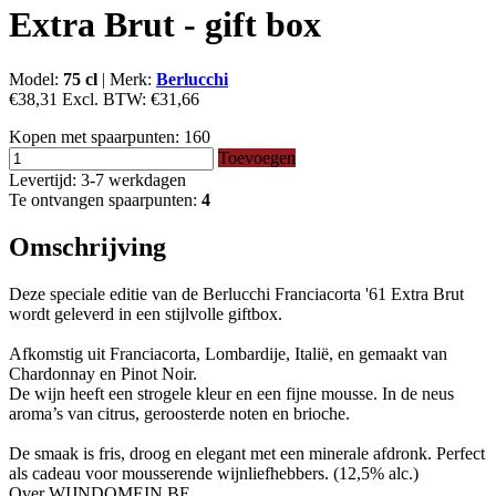
Extra Brut - gift box
Model:
75 cl
|
Merk:
Berlucchi
€38,31
Excl. BTW:
€31,66
Kopen met spaarpunten:
160
Toevoegen
Levertijd: 3-7 werkdagen
Te ontvangen spaarpunten:
4
Omschrijving
Deze speciale editie van de Berlucchi Franciacorta '61 Extra Brut
wordt geleverd in een stijlvolle giftbox.
Afkomstig uit Franciacorta, Lombardije, Italië, en gemaakt van
Chardonnay en Pinot Noir.
De wijn heeft een strogele kleur en een fijne mousse. In de neus
aroma’s van citrus, geroosterde noten en brioche.
De smaak is fris, droog en elegant met een minerale afdronk. Perfect
als cadeau voor mousserende wijnliefhebbers. (12,5% alc.)
Over WIJNDOMEIN.BE