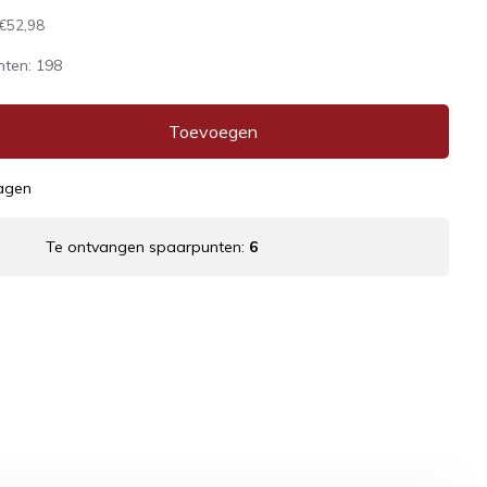
€52,98
nten:
198
Toevoegen
dagen
Te ontvangen spaarpunten:
6