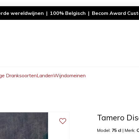
erde wereldwijnen | 100% Belgisch | Becom Award Cust
ge Dranksoorten
Landen
Wijndomeinen
Tamero Dis
Model:
75 cl
|
Merk:
C