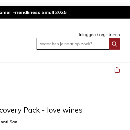
omer Friendliness Small 2025
Inloggen
/
registreren
Waar ben je naar op zoek?
covery Pack - love wines
onti Sani