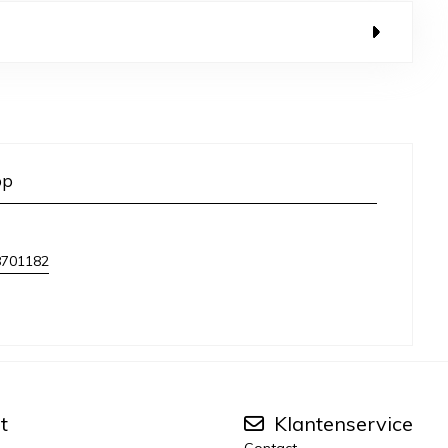
op
8701182
t
Klantenservice
Contact