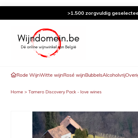
>1.500 zorgvuldig geselecte
Rode Wijn
Witte wijn
Rosé wijn
Bubbels
Alcoholvrij
Overi
Home
>
Tamero Discovery Pack - love wines