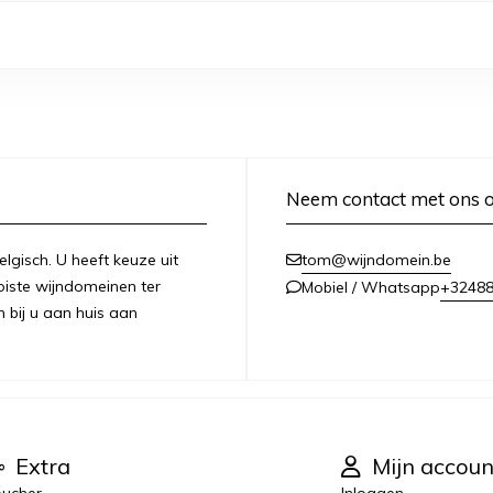
Neem contact met ons 
lgisch. U heeft keuze uit
tom@wijndomein.be
iste wijndomeinen ter
+3248
Mobiel / Whatsapp
n bij u aan huis aan
Extra
Mijn accoun
ucher
Inloggen