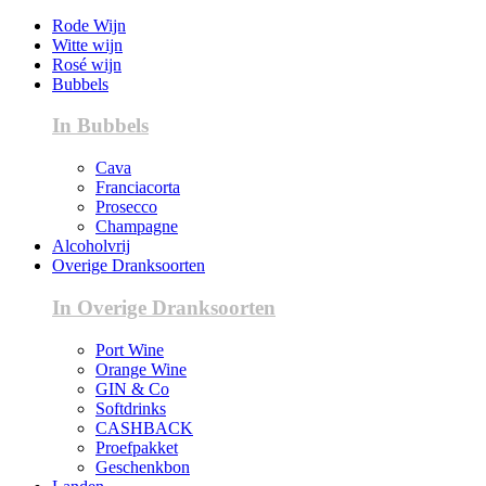
Rode Wijn
Witte wijn
Rosé wijn
Bubbels
In Bubbels
Cava
Franciacorta
Prosecco
Champagne
Alcoholvrij
Overige Dranksoorten
In Overige Dranksoorten
Port Wine
Orange Wine
GIN & Co
Softdrinks
CASHBACK
Proefpakket
Geschenkbon