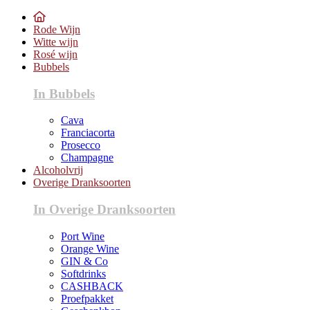
Rode Wijn
Witte wijn
Rosé wijn
Bubbels
In Bubbels
Cava
Franciacorta
Prosecco
Champagne
Alcoholvrij
Overige Dranksoorten
In Overige Dranksoorten
Port Wine
Orange Wine
GIN & Co
Softdrinks
CASHBACK
Proefpakket