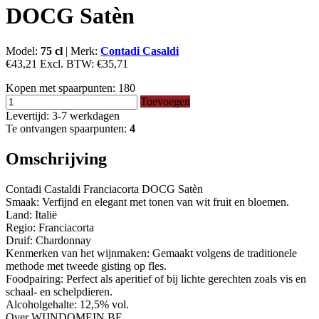
DOCG Satèn
Model:
75 cl
|
Merk:
Contadi Casaldi
€43,21
Excl. BTW:
€35,71
Kopen met spaarpunten:
180
Toevoegen
Levertijd: 3-7 werkdagen
Te ontvangen spaarpunten:
4
Omschrijving
Contadi Castaldi Franciacorta DOCG Satèn
Smaak: Verfijnd en elegant met tonen van wit fruit en bloemen.
Land: Italië
Regio: Franciacorta
Druif: Chardonnay
Kenmerken van het wijnmaken: Gemaakt volgens de traditionele
methode met tweede gisting op fles.
Foodpairing: Perfect als aperitief of bij lichte gerechten zoals vis en
schaal- en schelpdieren.
Alcoholgehalte: 12,5% vol.
Over WIJNDOMEIN.BE