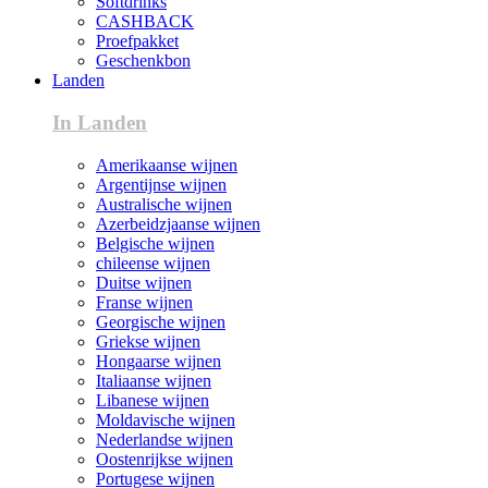
Softdrinks
CASHBACK
Proefpakket
Geschenkbon
Landen
In Landen
Amerikaanse wijnen
Argentijnse wijnen
Australische wijnen
Azerbeidzjaanse wijnen
Belgische wijnen
chileense wijnen
Duitse wijnen
Franse wijnen
Georgische wijnen
Griekse wijnen
Hongaarse wijnen
Italiaanse wijnen
Libanese wijnen
Moldavische wijnen
Nederlandse wijnen
Oostenrijkse wijnen
Portugese wijnen