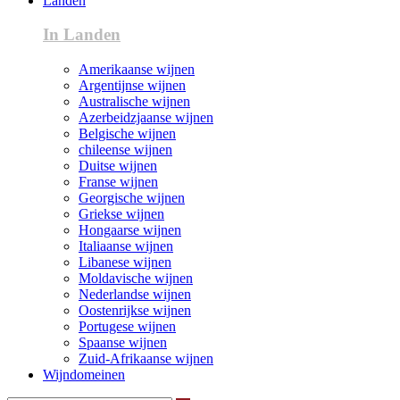
Landen
In Landen
Amerikaanse wijnen
Argentijnse wijnen
Australische wijnen
Azerbeidzjaanse wijnen
Belgische wijnen
chileense wijnen
Duitse wijnen
Franse wijnen
Georgische wijnen
Griekse wijnen
Hongaarse wijnen
Italiaanse wijnen
Libanese wijnen
Moldavische wijnen
Nederlandse wijnen
Oostenrijkse wijnen
Portugese wijnen
Spaanse wijnen
Zuid-Afrikaanse wijnen
Wijndomeinen