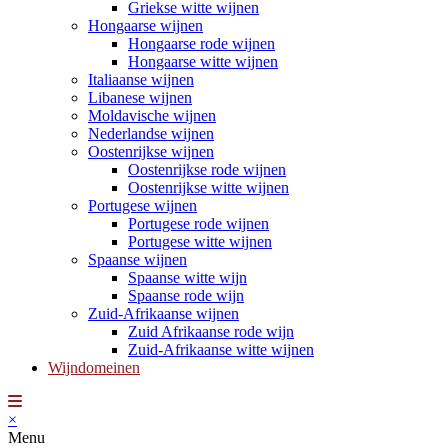
Griekse witte wijnen
Hongaarse wijnen
Hongaarse rode wijnen
Hongaarse witte wijnen
Italiaanse wijnen
Libanese wijnen
Moldavische wijnen
Nederlandse wijnen
Oostenrijkse wijnen
Oostenrijkse rode wijnen
Oostenrijkse witte wijnen
Portugese wijnen
Portugese rode wijnen
Portugese witte wijnen
Spaanse wijnen
Spaanse witte wijn
Spaanse rode wijn
Zuid-Afrikaanse wijnen
Zuid Afrikaanse rode wijn
Zuid-Afrikaanse witte wijnen
Wijndomeinen
×
Menu