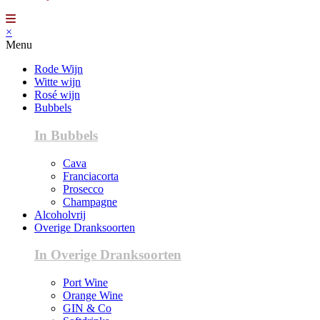
×
Menu
Rode Wijn
Witte wijn
Rosé wijn
Bubbels
In Bubbels
Cava
Franciacorta
Prosecco
Champagne
Alcoholvrij
Overige Dranksoorten
In Overige Dranksoorten
Port Wine
Orange Wine
GIN & Co