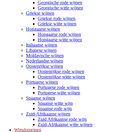
Georgische rode wijnen
Georgische witte wijnen
Griekse wijnen
Griekse rode wijnen
Griekse witte wijnen
Hongaarse wijnen
Hongaarse rode wijnen
Hongaarse witte wijnen
Italiaanse wijnen
Libanese wijnen
Moldavische wijnen
Nederlandse wijnen
Oostenrijkse wijnen
Oostenrijkse rode wijnen
Oostenrijkse witte wijnen
Portugese wijnen
Portugese rode wijnen
Portugese witte wijnen
Spaanse wijnen
Spaanse witte wijn
Spaanse rode wijn
Zuid-Afrikaanse wijnen
Zuid Afrikaanse rode wijn
Zuid-Afrikaanse witte wijnen
Wijndomeinen