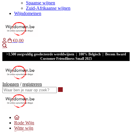
Spaanse wijnen
Zuid-Afrikaanse wijnen
Wijndomeinen
€0,00
Waar ben je naar op zoek?
>1.500 zorgvuldig geselecteerde wereldwijnen | 100% Belgisch | Becom Award
Customer Friendliness Small 2025
Inloggen
/
registreren
Waar ben je naar op zoek?
Rode Wijn
Witte wijn