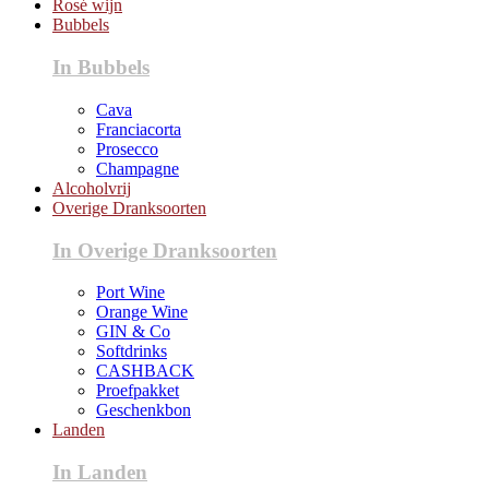
Rosé wijn
Bubbels
In Bubbels
Cava
Franciacorta
Prosecco
Champagne
Alcoholvrij
Overige Dranksoorten
In Overige Dranksoorten
Port Wine
Orange Wine
GIN & Co
Softdrinks
CASHBACK
Proefpakket
Geschenkbon
Landen
In Landen