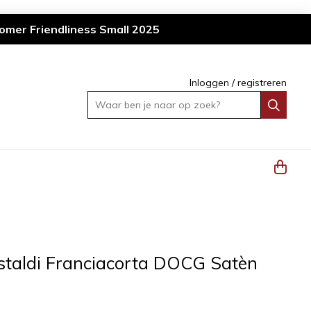
omer Friendliness Small 2025
Inloggen
/
registreren
Waar ben je naar op zoek?
staldi Franciacorta DOCG Satèn