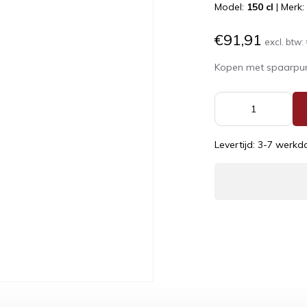
Model:
150 cl
|
Merk
€91,91
excl. btw:
Kopen met spaarpu
Levertijd: 3-7 werk