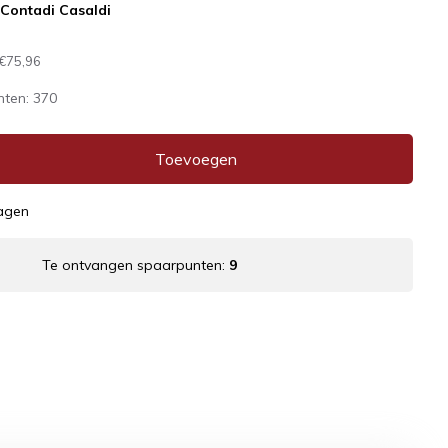
:
Contadi Casaldi
€75,96
nten:
370
Toevoegen
dagen
Te ontvangen spaarpunten:
9