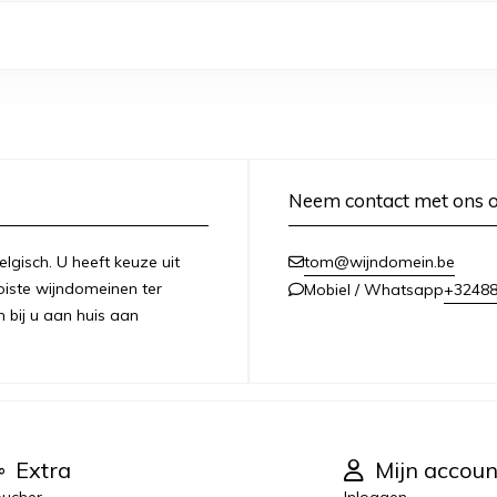
Neem contact met ons 
lgisch. U heeft keuze uit
tom@wijndomein.be
iste wijndomeinen ter
+3248
Mobiel / Whatsapp
n bij u aan huis aan
Extra
Mijn accoun
ucher
Inloggen