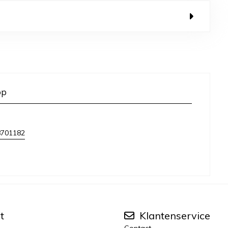
op
8701182
t
Klantenservice
Contact