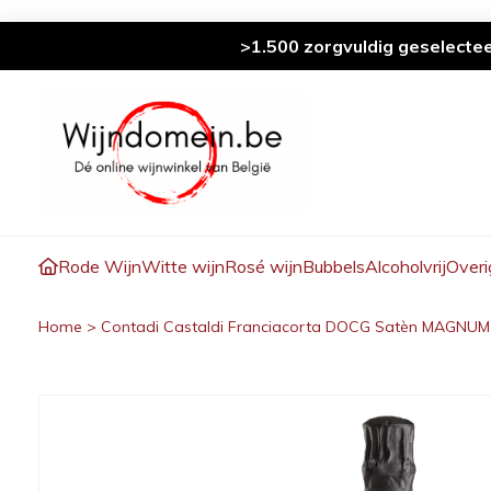
>1.500 zorgvuldig geselecte
Rode Wijn
Witte wijn
Rosé wijn
Bubbels
Alcoholvrij
Overi
Home
>
Contadi Castaldi Franciacorta DOCG Satèn MAGNUM