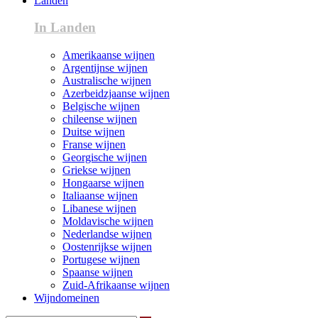
Landen
In Landen
Amerikaanse wijnen
Argentijnse wijnen
Australische wijnen
Azerbeidzjaanse wijnen
Belgische wijnen
chileense wijnen
Duitse wijnen
Franse wijnen
Georgische wijnen
Griekse wijnen
Hongaarse wijnen
Italiaanse wijnen
Libanese wijnen
Moldavische wijnen
Nederlandse wijnen
Oostenrijkse wijnen
Portugese wijnen
Spaanse wijnen
Zuid-Afrikaanse wijnen
Wijndomeinen