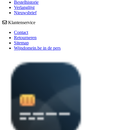
Bestelhistorie
Verlanglijst
Nieuwsbrief
Klantenservice
Contact
Retourneren
Sitemap
Wijndomein.be in de pers