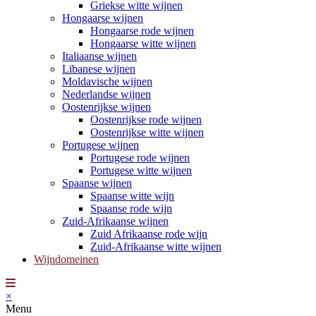
Griekse witte wijnen
Hongaarse wijnen
Hongaarse rode wijnen
Hongaarse witte wijnen
Italiaanse wijnen
Libanese wijnen
Moldavische wijnen
Nederlandse wijnen
Oostenrijkse wijnen
Oostenrijkse rode wijnen
Oostenrijkse witte wijnen
Portugese wijnen
Portugese rode wijnen
Portugese witte wijnen
Spaanse wijnen
Spaanse witte wijn
Spaanse rode wijn
Zuid-Afrikaanse wijnen
Zuid Afrikaanse rode wijn
Zuid-Afrikaanse witte wijnen
Wijndomeinen
×
Menu