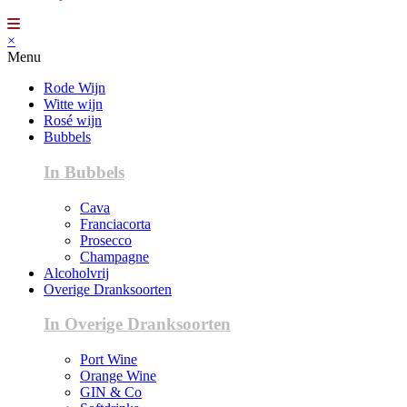
×
Menu
Rode Wijn
Witte wijn
Rosé wijn
Bubbels
In Bubbels
Cava
Franciacorta
Prosecco
Champagne
Alcoholvrij
Overige Dranksoorten
In Overige Dranksoorten
Port Wine
Orange Wine
GIN & Co