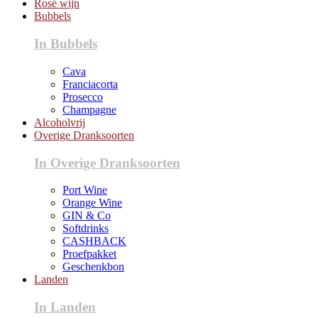
Rosé wijn
Bubbels
In Bubbels
Cava
Franciacorta
Prosecco
Champagne
Alcoholvrij
Overige Dranksoorten
In Overige Dranksoorten
Port Wine
Orange Wine
GIN & Co
Softdrinks
CASHBACK
Proefpakket
Geschenkbon
Landen
In Landen