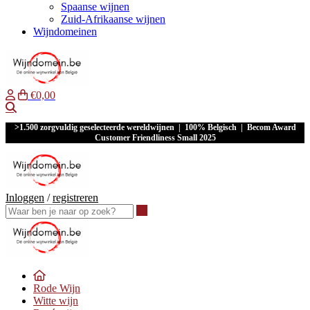
Spaanse wijnen
Zuid-Afrikaanse wijnen
Wijndomeinen
€0,00
Waar ben je naar op zoek?
>1.500 zorgvuldig geselecteerde wereldwijnen | 100% Belgisch | Becom Award
Customer Friendliness Small 2025
Inloggen
/
registreren
Waar ben je naar op zoek?
Rode Wijn
Witte wijn