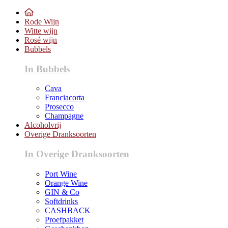
Rode Wijn
Witte wijn
Rosé wijn
Bubbels
In Bubbels
Cava
Franciacorta
Prosecco
Champagne
Alcoholvrij
Overige Dranksoorten
In Overige Dranksoorten
Port Wine
Orange Wine
GIN & Co
Softdrinks
CASHBACK
Proefpakket