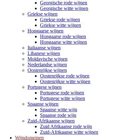
Georgische rode wijnen
Georgische witte wijnen
Griekse wijnen
Griekse rode wijnen
Griekse witte wijnen
Hongaarse wijnen
Hongaarse rode wijnen
Hongaarse witte wijnen
Italiaanse wijnen
Libanese wijnen
Moldavische wijnen
Nederlandse wijnen
Oostenrijkse wijnen
Oostenrijkse rode wijnen
Oostenrijkse witte wijnen
Portugese wijnen
Portugese rode wijnen
Portugese witte wijnen
Spaanse wijnen
Spaanse witte wijn
Spaanse rode wijn
Zuid-Afrikaanse wijnen
Zuid Afrikaanse rode wijn
Zuid-Afrikaanse witte wijnen
Wijndomeinen