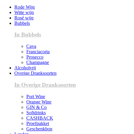
Rode Wijn
Witte wijn
Rosé wijn
Bubbels
In Bubbels
Cava
Franciacorta
Prosecco
Champagne
Alcoholvrij
Overige Dranksoorten
In Overige Dranksoorten
Port Wine
Orange Wine
GIN & Co
Softdrinks
CASHBACK
Proefpakket
Geschenkbon