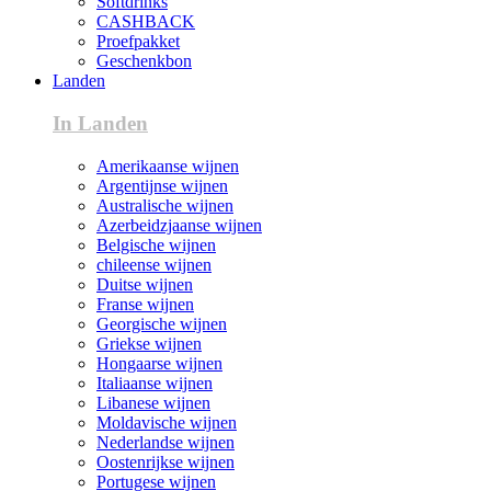
Softdrinks
CASHBACK
Proefpakket
Geschenkbon
Landen
In Landen
Amerikaanse wijnen
Argentijnse wijnen
Australische wijnen
Azerbeidzjaanse wijnen
Belgische wijnen
chileense wijnen
Duitse wijnen
Franse wijnen
Georgische wijnen
Griekse wijnen
Hongaarse wijnen
Italiaanse wijnen
Libanese wijnen
Moldavische wijnen
Nederlandse wijnen
Oostenrijkse wijnen
Portugese wijnen