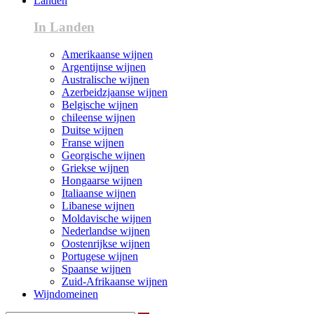
Landen
In Landen
Amerikaanse wijnen
Argentijnse wijnen
Australische wijnen
Azerbeidzjaanse wijnen
Belgische wijnen
chileense wijnen
Duitse wijnen
Franse wijnen
Georgische wijnen
Griekse wijnen
Hongaarse wijnen
Italiaanse wijnen
Libanese wijnen
Moldavische wijnen
Nederlandse wijnen
Oostenrijkse wijnen
Portugese wijnen
Spaanse wijnen
Zuid-Afrikaanse wijnen
Wijndomeinen