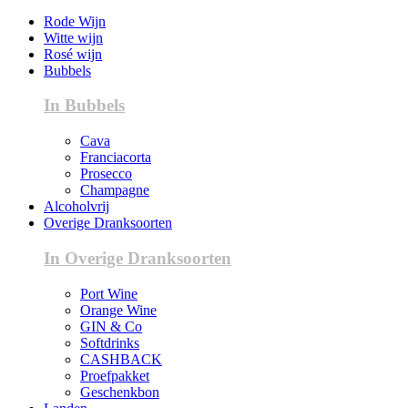
Rode Wijn
Witte wijn
Rosé wijn
Bubbels
In Bubbels
Cava
Franciacorta
Prosecco
Champagne
Alcoholvrij
Overige Dranksoorten
In Overige Dranksoorten
Port Wine
Orange Wine
GIN & Co
Softdrinks
CASHBACK
Proefpakket
Geschenkbon