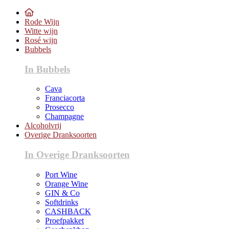
Rode Wijn
Witte wijn
Rosé wijn
Bubbels
In Bubbels
Cava
Franciacorta
Prosecco
Champagne
Alcoholvrij
Overige Dranksoorten
In Overige Dranksoorten
Port Wine
Orange Wine
GIN & Co
Softdrinks
CASHBACK
Proefpakket