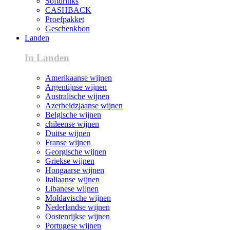
Softdrinks
CASHBACK
Proefpakket
Geschenkbon
Landen
In Landen
Amerikaanse wijnen
Argentijnse wijnen
Australische wijnen
Azerbeidzjaanse wijnen
Belgische wijnen
chileense wijnen
Duitse wijnen
Franse wijnen
Georgische wijnen
Griekse wijnen
Hongaarse wijnen
Italiaanse wijnen
Libanese wijnen
Moldavische wijnen
Nederlandse wijnen
Oostenrijkse wijnen
Portugese wijnen