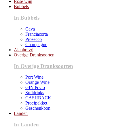
Rosé wijn
Bubbels
In Bubbels
Cava
Franciacorta
Prosecco
Champagne
Alcoholvrij
Overige Dranksoorten
In Overige Dranksoorten
Port Wine
Orange Wine
GIN & Co
Softdrinks
CASHBACK
Proefpakket
Geschenkbon
Landen
In Landen