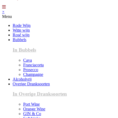
×
Menu
Rode Wijn
Witte wijn
Rosé wijn
Bubbels
In Bubbels
Cava
Franciacorta
Prosecco
Champagne
Alcoholvrij
Overige Dranksoorten
In Overige Dranksoorten
Port Wine
Orange Wine
GIN & Co