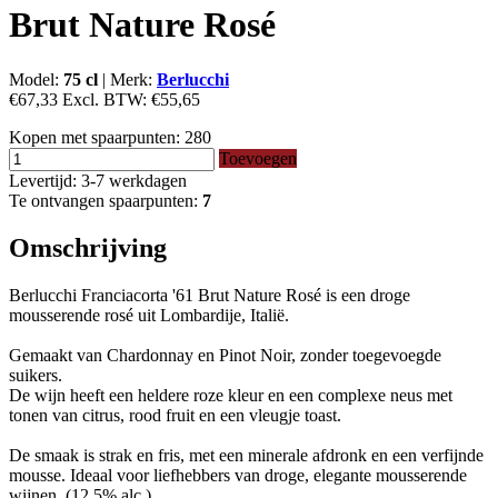
Brut Nature Rosé
Model:
75 cl
|
Merk:
Berlucchi
€67,33
Excl. BTW:
€55,65
Kopen met spaarpunten:
280
Toevoegen
Levertijd: 3-7 werkdagen
Te ontvangen spaarpunten:
7
Omschrijving
Berlucchi Franciacorta '61 Brut Nature Rosé is een droge
mousserende rosé uit Lombardije, Italië.
Gemaakt van Chardonnay en Pinot Noir, zonder toegevoegde
suikers.
De wijn heeft een heldere roze kleur en een complexe neus met
tonen van citrus, rood fruit en een vleugje toast.
De smaak is strak en fris, met een minerale afdronk en een verfijnde
mousse. Ideaal voor liefhebbers van droge, elegante mousserende
wijnen. (12,5% alc.)