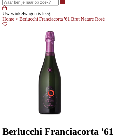
Waar ben je naar op zoek?
Uw winkelwagen is leeg!
Home
>
Berlucchi Franciacorta '61 Brut Nature Rosé
Berlucchi Franciacorta '61