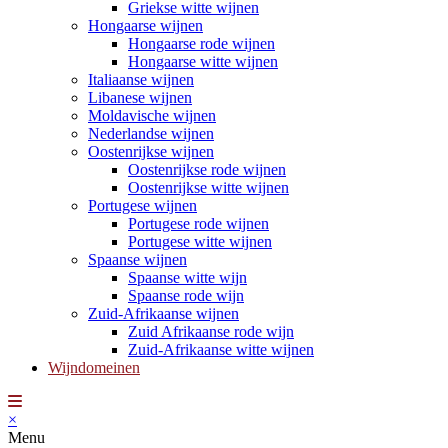
Griekse witte wijnen
Hongaarse wijnen
Hongaarse rode wijnen
Hongaarse witte wijnen
Italiaanse wijnen
Libanese wijnen
Moldavische wijnen
Nederlandse wijnen
Oostenrijkse wijnen
Oostenrijkse rode wijnen
Oostenrijkse witte wijnen
Portugese wijnen
Portugese rode wijnen
Portugese witte wijnen
Spaanse wijnen
Spaanse witte wijn
Spaanse rode wijn
Zuid-Afrikaanse wijnen
Zuid Afrikaanse rode wijn
Zuid-Afrikaanse witte wijnen
Wijndomeinen
×
Menu