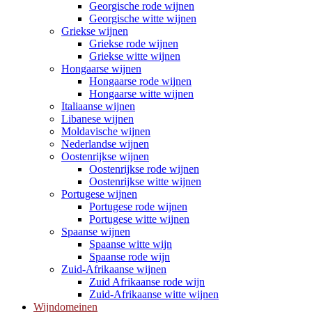
Georgische rode wijnen
Georgische witte wijnen
Griekse wijnen
Griekse rode wijnen
Griekse witte wijnen
Hongaarse wijnen
Hongaarse rode wijnen
Hongaarse witte wijnen
Italiaanse wijnen
Libanese wijnen
Moldavische wijnen
Nederlandse wijnen
Oostenrijkse wijnen
Oostenrijkse rode wijnen
Oostenrijkse witte wijnen
Portugese wijnen
Portugese rode wijnen
Portugese witte wijnen
Spaanse wijnen
Spaanse witte wijn
Spaanse rode wijn
Zuid-Afrikaanse wijnen
Zuid Afrikaanse rode wijn
Zuid-Afrikaanse witte wijnen
Wijndomeinen