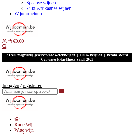
Spaanse wijnen
Zuid-Afrikaanse wijnen
Wijndomeinen
€0,00
Waar ben je naar op zoek?
>1.500 zorgvuldig geselecteerde wereldwijnen | 100% Belgisch | Becom Award
Customer Friendliness Small 2025
Inloggen
/
registreren
Waar ben je naar op zoek?
Rode Wijn
Witte wijn