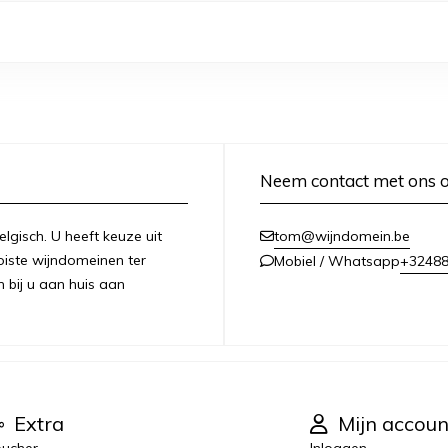
Neem contact met ons 
lgisch. U heeft keuze uit
tom@wijndomein.be
iste wijndomeinen ter
+3248
Mobiel / Whatsapp
n bij u aan huis aan
Extra
Mijn accoun
ucher
Inloggen