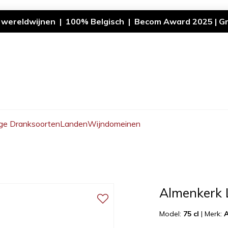
 wereldwijnen | 100% Belgisch | Becom Award 2025 | Gr
ge Dranksoorten
Landen
Wijndomeinen
Almenkerk 
Model:
75 cl
|
Merk: