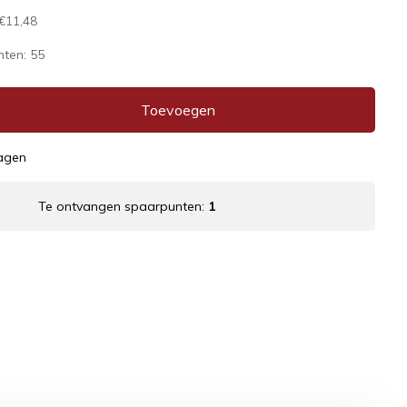
€11,48
nten:
55
Toevoegen
dagen
Te ontvangen spaarpunten:
1