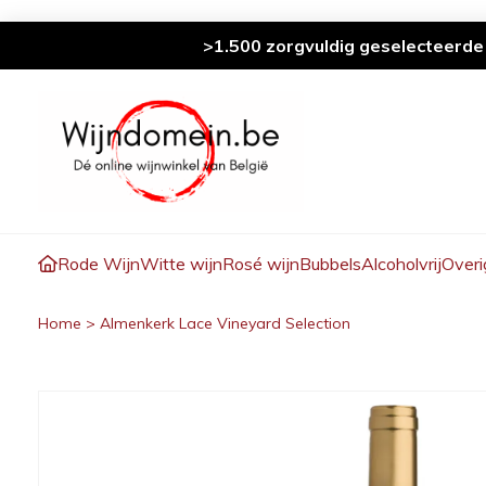
>1.500 zorgvuldig geselecteerde
Rode Wijn
Witte wijn
Rosé wijn
Bubbels
Alcoholvrij
Overi
Home
>
Almenkerk Lace Vineyard Selection