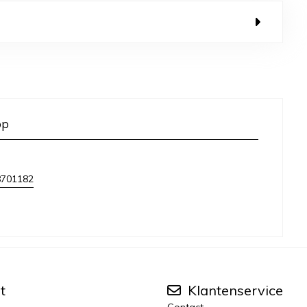
op
8701182
t
Klantenservice
Contact