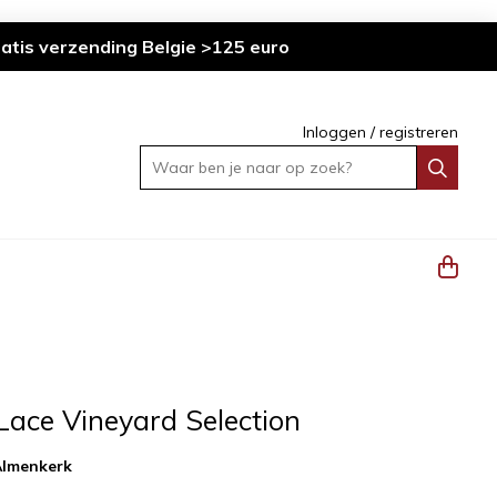
atis verzending Belgie >125 euro
Inloggen
/
registreren
Waar ben je naar op zoek?
Lace Vineyard Selection
Almenkerk