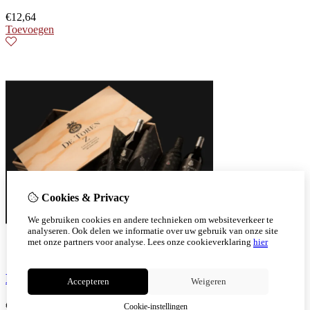
€
12,64
Toevoegen
Cookies & Privacy
We gebruiken cookies en andere technieken om websiteverkeer te
analyseren. Ook delen we informatie over uw gebruik van onze site
met onze partners voor analyse.
Lees onze cookieverklaring
hier
De Toren "Z" 2019
Accepteren
Weigeren
€
36,99
Cookie-instellingen