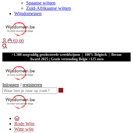
Spaanse wijnen
Zuid-Afrikaanse wijnen
Wijndomeinen
€0,00
Waar ben je naar op zoek?
>1.500 zorgvuldig geselecteerde wereldwijnen | 100% Belgisch | Becom
Award 2025 | Gratis verzending Belgie >125 euro
Inloggen
/
registreren
Waar ben je naar op zoek?
Rode Wijn
Witte wijn