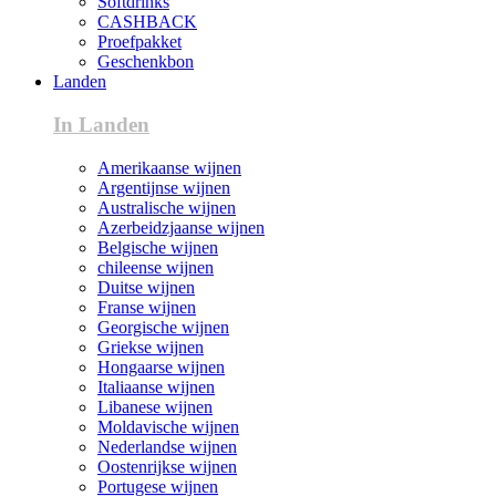
Softdrinks
CASHBACK
Proefpakket
Geschenkbon
Landen
In Landen
Amerikaanse wijnen
Argentijnse wijnen
Australische wijnen
Azerbeidzjaanse wijnen
Belgische wijnen
chileense wijnen
Duitse wijnen
Franse wijnen
Georgische wijnen
Griekse wijnen
Hongaarse wijnen
Italiaanse wijnen
Libanese wijnen
Moldavische wijnen
Nederlandse wijnen
Oostenrijkse wijnen
Portugese wijnen