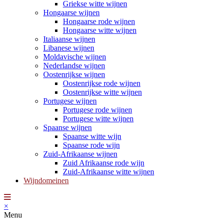
Griekse witte wijnen
Hongaarse wijnen
Hongaarse rode wijnen
Hongaarse witte wijnen
Italiaanse wijnen
Libanese wijnen
Moldavische wijnen
Nederlandse wijnen
Oostenrijkse wijnen
Oostenrijkse rode wijnen
Oostenrijkse witte wijnen
Portugese wijnen
Portugese rode wijnen
Portugese witte wijnen
Spaanse wijnen
Spaanse witte wijn
Spaanse rode wijn
Zuid-Afrikaanse wijnen
Zuid Afrikaanse rode wijn
Zuid-Afrikaanse witte wijnen
Wijndomeinen
×
Menu