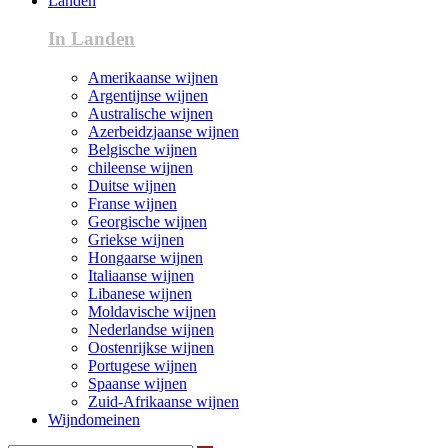
Landen
In Landen
Amerikaanse wijnen
Argentijnse wijnen
Australische wijnen
Azerbeidzjaanse wijnen
Belgische wijnen
chileense wijnen
Duitse wijnen
Franse wijnen
Georgische wijnen
Griekse wijnen
Hongaarse wijnen
Italiaanse wijnen
Libanese wijnen
Moldavische wijnen
Nederlandse wijnen
Oostenrijkse wijnen
Portugese wijnen
Spaanse wijnen
Zuid-Afrikaanse wijnen
Wijndomeinen