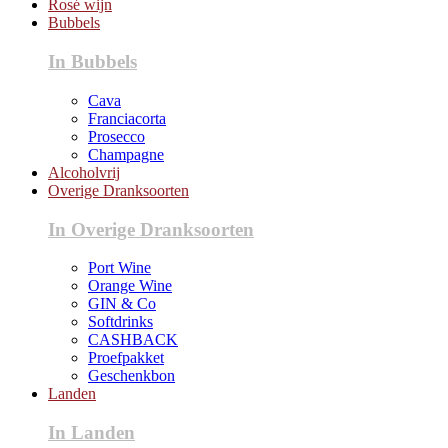
Rosé wijn
Bubbels
In Bubbels
Cava
Franciacorta
Prosecco
Champagne
Alcoholvrij
Overige Dranksoorten
In Overige Dranksoorten
Port Wine
Orange Wine
GIN & Co
Softdrinks
CASHBACK
Proefpakket
Geschenkbon
Landen
In Landen