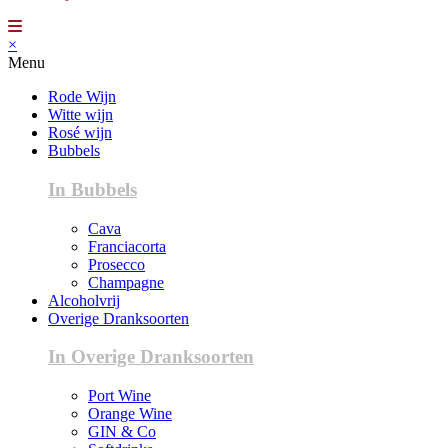
×
Menu
Rode Wijn
Witte wijn
Rosé wijn
Bubbels
In Bubbels
Cava
Franciacorta
Prosecco
Champagne
Alcoholvrij
Overige Dranksoorten
In Overige Dranksoorten
Port Wine
Orange Wine
GIN & Co