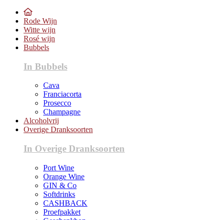
Rode Wijn
Witte wijn
Rosé wijn
Bubbels
In Bubbels
Cava
Franciacorta
Prosecco
Champagne
Alcoholvrij
Overige Dranksoorten
In Overige Dranksoorten
Port Wine
Orange Wine
GIN & Co
Softdrinks
CASHBACK
Proefpakket