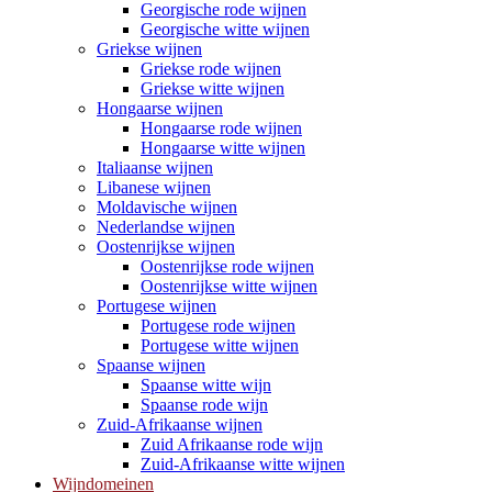
Georgische rode wijnen
Georgische witte wijnen
Griekse wijnen
Griekse rode wijnen
Griekse witte wijnen
Hongaarse wijnen
Hongaarse rode wijnen
Hongaarse witte wijnen
Italiaanse wijnen
Libanese wijnen
Moldavische wijnen
Nederlandse wijnen
Oostenrijkse wijnen
Oostenrijkse rode wijnen
Oostenrijkse witte wijnen
Portugese wijnen
Portugese rode wijnen
Portugese witte wijnen
Spaanse wijnen
Spaanse witte wijn
Spaanse rode wijn
Zuid-Afrikaanse wijnen
Zuid Afrikaanse rode wijn
Zuid-Afrikaanse witte wijnen
Wijndomeinen