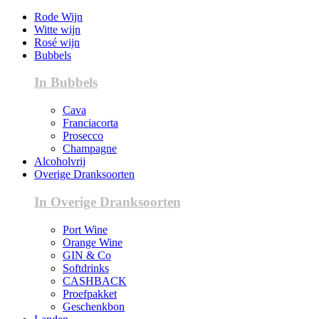
Rode Wijn
Witte wijn
Rosé wijn
Bubbels
In Bubbels
Cava
Franciacorta
Prosecco
Champagne
Alcoholvrij
Overige Dranksoorten
In Overige Dranksoorten
Port Wine
Orange Wine
GIN & Co
Softdrinks
CASHBACK
Proefpakket
Geschenkbon