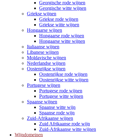
Georgische rode wijnen
Georgische witte wijnen
Griekse wijnen
Griekse rode wijnen
Griekse witte wijnen
Hongaarse wijnen
Hongaarse rode wijnen
Hongaarse witte wijnen
Italiaanse wijnen
Libanese wijnen
Moldavische wijnen
Nederlandse wijnen
Oostenrijkse wijnen
Oostenrijkse rode wijnen
Oostenrijkse witte wijnen
Portugese wijnen
Portugese rode wijnen
Portugese witte wijnen
Spaanse wijnen
Spaanse witte wijn
Spaanse rode wijn
Zuid-Afrikaanse wijnen
Zuid Afrikaanse rode wijn
Zuid-Afrikaanse witte wijnen
Wijndomeinen