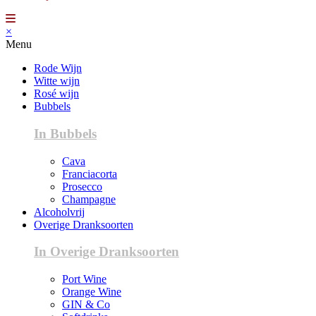
×
Menu
Rode Wijn
Witte wijn
Rosé wijn
Bubbels
In Bubbels
Cava
Franciacorta
Prosecco
Champagne
Alcoholvrij
Overige Dranksoorten
In Overige Dranksoorten
Port Wine
Orange Wine
GIN & Co