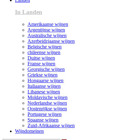
Landen
In Landen
Amerikaanse wijnen
Argentijnse wijnen
Australische wijnen
Azerbeidzjaanse wijnen
Belgische wijnen
chileense wijnen
Duitse wijnen
Franse wijnen
Georgische wijnen
Griekse wijnen
Hongaarse wijnen
Italiaanse wijnen
Libanese wijnen
Moldavische wijnen
Nederlandse wijnen
Oostenrijkse wijnen
Portugese wijnen
Spaanse wijnen
Zuid-Afrikaanse wijnen
Wijndomeinen