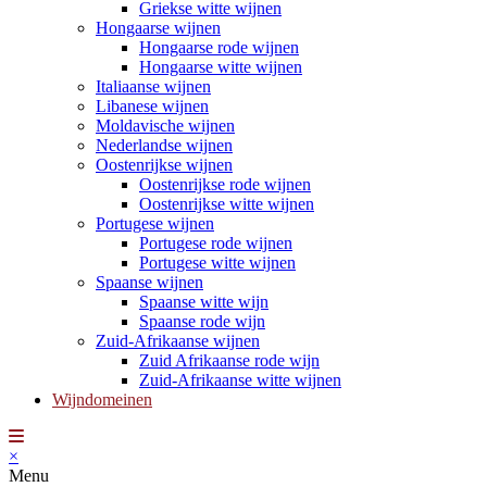
Griekse witte wijnen
Hongaarse wijnen
Hongaarse rode wijnen
Hongaarse witte wijnen
Italiaanse wijnen
Libanese wijnen
Moldavische wijnen
Nederlandse wijnen
Oostenrijkse wijnen
Oostenrijkse rode wijnen
Oostenrijkse witte wijnen
Portugese wijnen
Portugese rode wijnen
Portugese witte wijnen
Spaanse wijnen
Spaanse witte wijn
Spaanse rode wijn
Zuid-Afrikaanse wijnen
Zuid Afrikaanse rode wijn
Zuid-Afrikaanse witte wijnen
Wijndomeinen
×
Menu