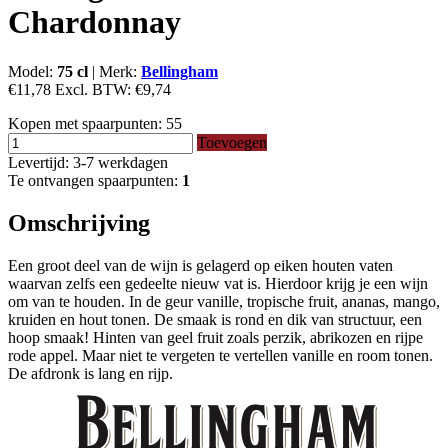
Chardonnay
Model:
75 cl
|
Merk:
Bellingham
€11,78
Excl. BTW:
€9,74
Kopen met spaarpunten:
55
Toevoegen
Levertijd: 3-7 werkdagen
Te ontvangen spaarpunten:
1
Omschrijving
Een groot deel van de wijn is gelagerd op eiken houten vaten
waarvan zelfs een gedeelte nieuw vat is. Hierdoor krijg je een wijn
om van te houden. In de geur vanille, tropische fruit, ananas, mango,
kruiden en hout tonen. De smaak is rond en dik van structuur, een
hoop smaak! Hinten van geel fruit zoals perzik, abrikozen en rijpe
rode appel. Maar niet te vergeten te vertellen vanille en room tonen.
De afdronk is lang en rijp.