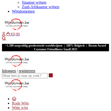
Spaanse wijnen
Zuid-Afrikaanse wijnen
Wijndomeinen
€0,00
Waar ben je naar op zoek?
>1.500 zorgvuldig geselecteerde wereldwijnen | 100% Belgisch | Becom Award
Customer Friendliness Small 2025
Inloggen
/
registreren
Waar ben je naar op zoek?
Rode Wijn
Witte wijn