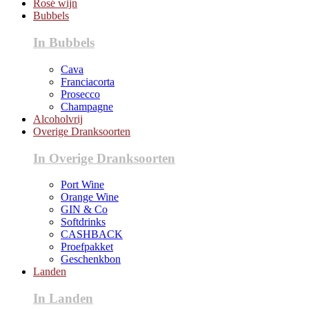
Rosé wijn
Bubbels
In Bubbels
Cava
Franciacorta
Prosecco
Champagne
Alcoholvrij
Overige Dranksoorten
In Overige Dranksoorten
Port Wine
Orange Wine
GIN & Co
Softdrinks
CASHBACK
Proefpakket
Geschenkbon
Landen
In Landen