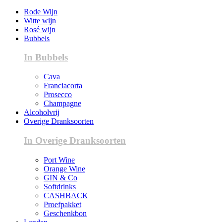
Rode Wijn
Witte wijn
Rosé wijn
Bubbels
In Bubbels
Cava
Franciacorta
Prosecco
Champagne
Alcoholvrij
Overige Dranksoorten
In Overige Dranksoorten
Port Wine
Orange Wine
GIN & Co
Softdrinks
CASHBACK
Proefpakket
Geschenkbon