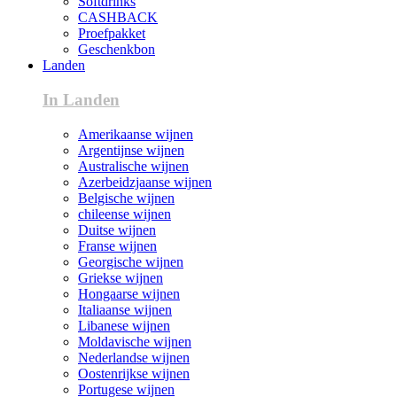
Softdrinks
CASHBACK
Proefpakket
Geschenkbon
Landen
In Landen
Amerikaanse wijnen
Argentijnse wijnen
Australische wijnen
Azerbeidzjaanse wijnen
Belgische wijnen
chileense wijnen
Duitse wijnen
Franse wijnen
Georgische wijnen
Griekse wijnen
Hongaarse wijnen
Italiaanse wijnen
Libanese wijnen
Moldavische wijnen
Nederlandse wijnen
Oostenrijkse wijnen
Portugese wijnen