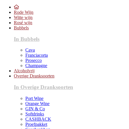
Rode Wijn
Witte wijn
Rosé wijn
Bubbels
In Bubbels
Cava
Franciacorta
Prosecco
Champagne
Alcoholvrij
Overige Dranksoorten
In Overige Dranksoorten
Port Wine
Orange Wine
GIN & Co
Softdrinks
CASHBACK
Proefpakket