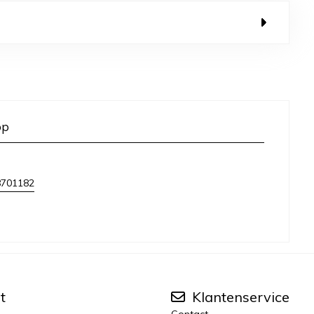
op
8701182
t
Klantenservice
Contact