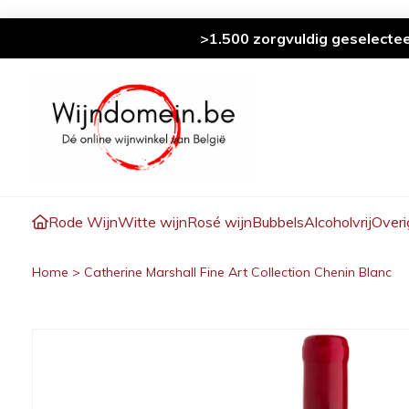
>1.500 zorgvuldig geselecte
Rode Wijn
Witte wijn
Rosé wijn
Bubbels
Alcoholvrij
Overi
Home
>
Catherine Marshall Fine Art Collection Chenin Blanc