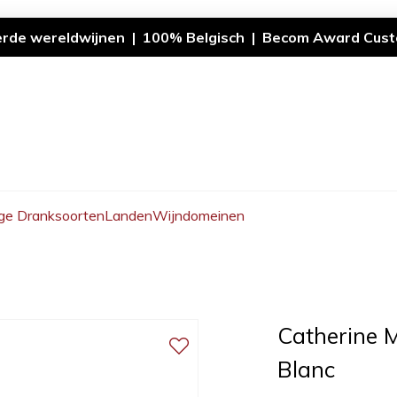
erde wereldwijnen | 100% Belgisch | Becom Award Cust
ge Dranksoorten
Landen
Wijndomeinen
Catherine M
Blanc