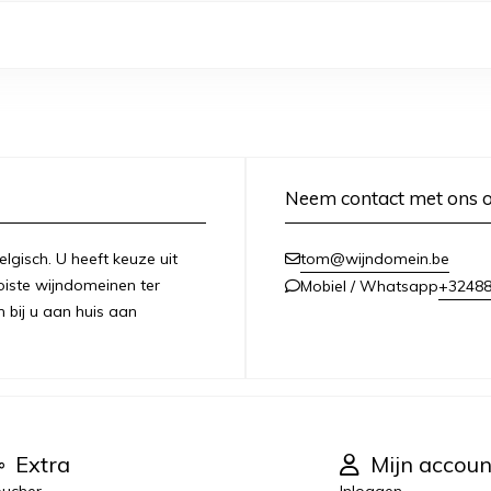
Neem contact met ons 
lgisch. U heeft keuze uit
tom@wijndomein.be
iste wijndomeinen ter
+3248
Mobiel / Whatsapp
n bij u aan huis aan
Extra
Mijn accoun
ucher
Inloggen