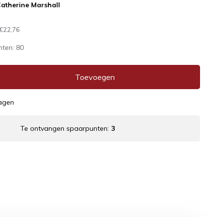
atherine Marshall
€22,76
nten:
80
Toevoegen
dagen
Te ontvangen spaarpunten:
3