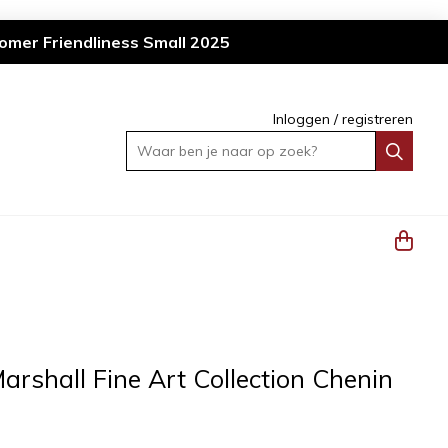
omer Friendliness Small 2025
Inloggen
/
registreren
Waar ben je naar op zoek?
arshall Fine Art Collection Chenin