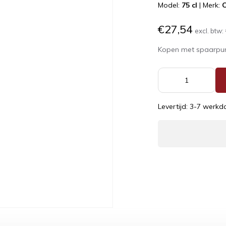
Model:
75 cl
|
Merk:
C
€27,54
excl. btw:
Kopen met spaarpu
Levertijd: 3-7 werk