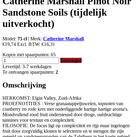
Catherine Marshall Pinot Noir
Sandstone Soils (tijdelijk
uitverkocht)
Model:
75 cl
|
Merk:
Catherine Marshall
€19,74
Excl. BTW:
€16,31
Kopen met spaarpunten:
65
Toevoegen
Levertijd: 3-7 werkdagen
Te ontvangen spaarpunten:
2
Omschrijving
HERKOMST: Elgin Valley, Zuid-Afrika
PROEFNOTITIES
: Verse granaatappeljuwelen, topnoten van
cranberry en rode kers met onderliggende hartige hartige aroma's.
Mondvullend rood fruit ondersteund door droge, suèdeachtige
tannines voor textuur en complexiteit.
FILOSOFIE: De focus ligt op complexiteit en rijp maar ingetogen
fruit door zorgvuldig klonen te selecteren en te mengen die zijn
geteeld op zandsteengronden van de Tafelberg in het koele gebied