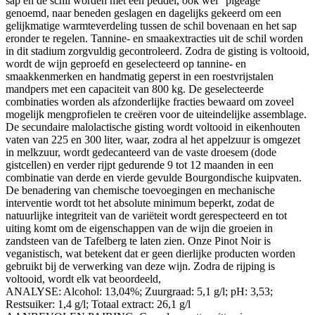
sap en de schil worden met een peddel, ook wel “pigeage”
genoemd, naar beneden geslagen en dagelijks gekeerd om een ​​
gelijkmatige warmteverdeling tussen de schil bovenaan en het sap
eronder te regelen.
Tannine- en smaakextracties uit de schil worden
in dit stadium zorgvuldig gecontroleerd.
Zodra de gisting is voltooid,
wordt de wijn geproefd en geselecteerd op tannine- en
smaakkenmerken en handmatig geperst in een roestvrijstalen
mandpers met een capaciteit van 800 kg.
De geselecteerde
combinaties worden als afzonderlijke fracties bewaard om zoveel
mogelijk mengprofielen te creëren voor de uiteindelijke assemblage.
De secundaire malolactische gisting wordt voltooid in eikenhouten
vaten van 225 en 300 liter, waar, zodra al het appelzuur is omgezet
in melkzuur, wordt gedecanteerd van de vaste droesem (dode
gistcellen) en verder rijpt gedurende 9 tot 12 maanden in een
combinatie van derde en vierde gevulde Bourgondische kuipvaten.
De benadering van chemische toevoegingen en mechanische
interventie wordt tot het absolute minimum beperkt, zodat de
natuurlijke integriteit van de variëteit wordt gerespecteerd en tot
uiting komt om de eigenschappen van de wijn die groeien in
zandsteen van de Tafelberg te laten zien.
Onze Pinot Noir is
veganistisch, wat betekent dat er geen dierlijke producten worden
gebruikt bij de verwerking van deze wijn.
Zodra de rijping is
voltooid, wordt elk vat beoordeeld,
ANALYSE: Alcohol: 13,04%;
Zuurgraad: 5,1 g/l;
pH: 3,53;
Restsuiker: 1,4 g/l;
Totaal extract: 26,1 g/l