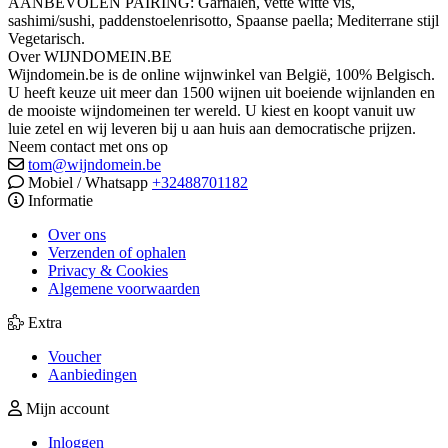
AANBEVOLEN PAIRING: Garnalen, vette witte vis,
sashimi/sushi, paddenstoelenrisotto, Spaanse paella;
Mediterrane stijl
Vegetarisch.
Over WIJNDOMEIN.BE
Wijndomein.be is de online wijnwinkel van België, 100% Belgisch.
U heeft keuze uit meer dan 1500 wijnen uit boeiende wijnlanden en
de mooiste wijndomeinen ter wereld. U kiest en koopt vanuit uw
luie zetel en wij leveren bij u aan huis aan democratische prijzen.
Neem contact met ons op
tom@wijndomein.be
Mobiel / Whatsapp
+32488701182
Informatie
Over ons
Verzenden of ophalen
Privacy & Cookies
Algemene voorwaarden
Extra
Voucher
Aanbiedingen
Mijn account
Inloggen