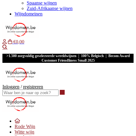
Spaanse wijnen
Zuid-Afrikaanse wijnen
Wijndomeinen
€0,00
Waar ben je naar op zoek?
>1.500 zorgvuldig geselecteerde wereldwijnen | 100% Belgisch | Becom Award
Customer Friendliness Small 2025
Inloggen
/
registreren
Waar ben je naar op zoek?
Rode Wijn
Witte wijn