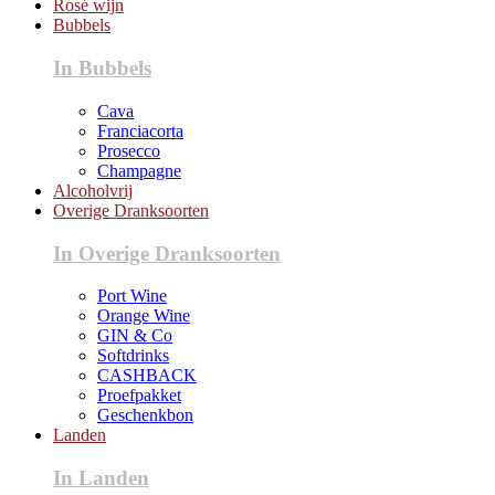
Rosé wijn
Bubbels
In Bubbels
Cava
Franciacorta
Prosecco
Champagne
Alcoholvrij
Overige Dranksoorten
In Overige Dranksoorten
Port Wine
Orange Wine
GIN & Co
Softdrinks
CASHBACK
Proefpakket
Geschenkbon
Landen
In Landen