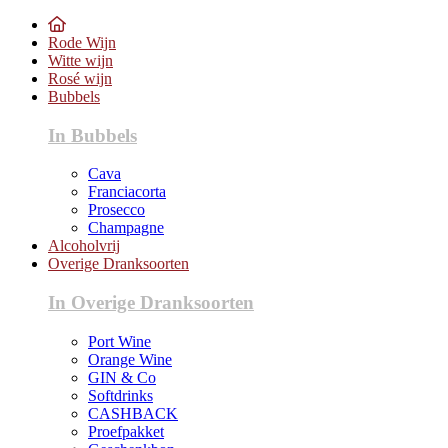
Rode Wijn
Witte wijn
Rosé wijn
Bubbels
In Bubbels
Cava
Franciacorta
Prosecco
Champagne
Alcoholvrij
Overige Dranksoorten
In Overige Dranksoorten
Port Wine
Orange Wine
GIN & Co
Softdrinks
CASHBACK
Proefpakket