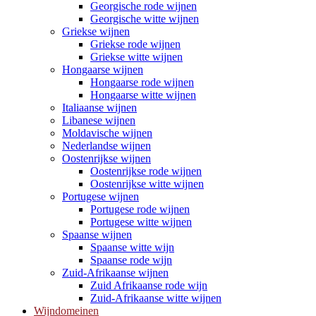
Georgische rode wijnen
Georgische witte wijnen
Griekse wijnen
Griekse rode wijnen
Griekse witte wijnen
Hongaarse wijnen
Hongaarse rode wijnen
Hongaarse witte wijnen
Italiaanse wijnen
Libanese wijnen
Moldavische wijnen
Nederlandse wijnen
Oostenrijkse wijnen
Oostenrijkse rode wijnen
Oostenrijkse witte wijnen
Portugese wijnen
Portugese rode wijnen
Portugese witte wijnen
Spaanse wijnen
Spaanse witte wijn
Spaanse rode wijn
Zuid-Afrikaanse wijnen
Zuid Afrikaanse rode wijn
Zuid-Afrikaanse witte wijnen
Wijndomeinen