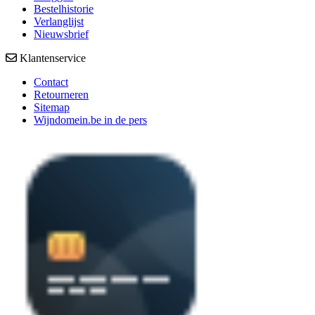
Bestelhistorie
Verlanglijst
Nieuwsbrief
Klantenservice
Contact
Retourneren
Sitemap
Wijndomein.be in de pers