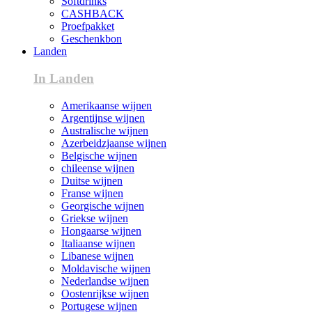
Softdrinks
CASHBACK
Proefpakket
Geschenkbon
Landen
In Landen
Amerikaanse wijnen
Argentijnse wijnen
Australische wijnen
Azerbeidzjaanse wijnen
Belgische wijnen
chileense wijnen
Duitse wijnen
Franse wijnen
Georgische wijnen
Griekse wijnen
Hongaarse wijnen
Italiaanse wijnen
Libanese wijnen
Moldavische wijnen
Nederlandse wijnen
Oostenrijkse wijnen
Portugese wijnen