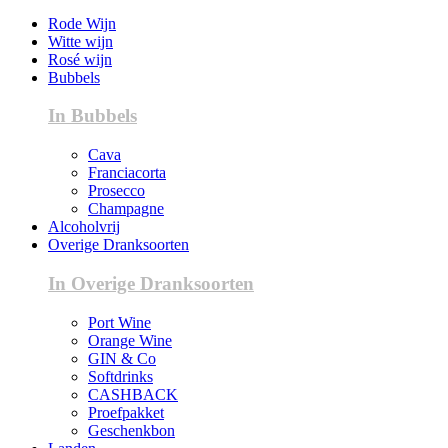
Rode Wijn
Witte wijn
Rosé wijn
Bubbels
In Bubbels
Cava
Franciacorta
Prosecco
Champagne
Alcoholvrij
Overige Dranksoorten
In Overige Dranksoorten
Port Wine
Orange Wine
GIN & Co
Softdrinks
CASHBACK
Proefpakket
Geschenkbon