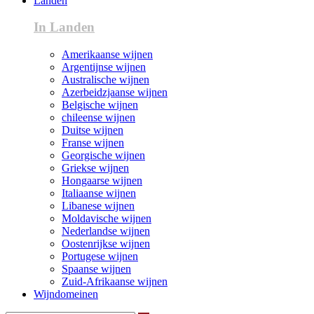
Landen
In Landen
Amerikaanse wijnen
Argentijnse wijnen
Australische wijnen
Azerbeidzjaanse wijnen
Belgische wijnen
chileense wijnen
Duitse wijnen
Franse wijnen
Georgische wijnen
Griekse wijnen
Hongaarse wijnen
Italiaanse wijnen
Libanese wijnen
Moldavische wijnen
Nederlandse wijnen
Oostenrijkse wijnen
Portugese wijnen
Spaanse wijnen
Zuid-Afrikaanse wijnen
Wijndomeinen