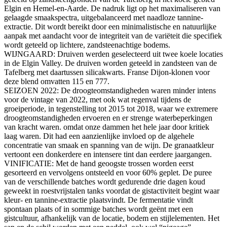
Elgin en Hemel-en-Aarde.
De nadruk ligt op het maximaliseren van
gelaagde smaakspectra, uitgebalanceerd met naadloze tannine-
extractie.
Dit wordt bereikt door een minimalistische en natuurlijke
aanpak met aandacht voor de integriteit van de variëteit die specifiek
wordt geteeld op lichtere, zandsteenachtige bodems.
WIJNGAARD: Druiven werden geselecteerd uit twee koele locaties
in de Elgin Valley.
De druiven worden geteeld in zandsteen van de
Tafelberg met daartussen silicakwarts.
Franse Dijon-klonen voor
deze blend omvatten 115 en 777.
SEIZOEN 2022: De droogteomstandigheden waren minder intens
voor de vintage van 2022, met ook wat regenval tijdens de
groeiperiode, in tegenstelling tot 2015 tot 2018, waar we extremere
droogteomstandigheden ervoeren en er strenge waterbeperkingen
van kracht waren. omdat onze dammen het hele jaar door kritiek
laag waren.
Dit had een aanzienlijke invloed op de algehele
concentratie van smaak en spanning van de wijn.
De granaatkleur
vertoont een donkerdere en intensere tint dan eerdere jaargangen.
VINIFICATIE: Met de hand geoogste trossen worden eerst
gesorteerd en vervolgens ontsteeld en voor 60% geplet.
De puree
van de verschillende batches wordt gedurende drie dagen koud
geweekt in roestvrijstalen tanks voordat de gistactiviteit begint waar
kleur- en tannine-extractie plaatsvindt.
De fermentatie vindt
spontaan plaats of in sommige batches wordt geënt met een
gistcultuur, afhankelijk van de locatie, bodem en stijlelementen.
Het