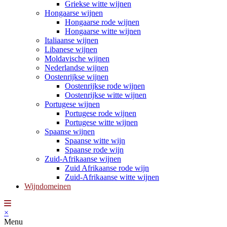
Griekse witte wijnen
Hongaarse wijnen
Hongaarse rode wijnen
Hongaarse witte wijnen
Italiaanse wijnen
Libanese wijnen
Moldavische wijnen
Nederlandse wijnen
Oostenrijkse wijnen
Oostenrijkse rode wijnen
Oostenrijkse witte wijnen
Portugese wijnen
Portugese rode wijnen
Portugese witte wijnen
Spaanse wijnen
Spaanse witte wijn
Spaanse rode wijn
Zuid-Afrikaanse wijnen
Zuid Afrikaanse rode wijn
Zuid-Afrikaanse witte wijnen
Wijndomeinen
×
Menu