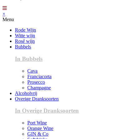
×
Menu
Rode Wijn
Witte wijn
Rosé wijn
Bubbels
In Bubbels
Cava
Franciacorta
Prosecco
Champagne
Alcoholvrij
Overige Dranksoorten
In Overige Dranksoorten
Port Wine
Orange Wine
GIN & Co