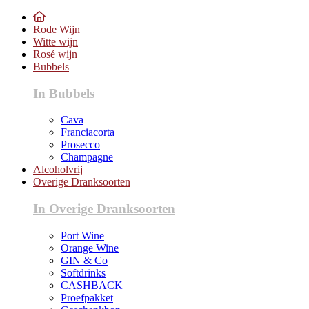
Rode Wijn
Witte wijn
Rosé wijn
Bubbels
In Bubbels
Cava
Franciacorta
Prosecco
Champagne
Alcoholvrij
Overige Dranksoorten
In Overige Dranksoorten
Port Wine
Orange Wine
GIN & Co
Softdrinks
CASHBACK
Proefpakket