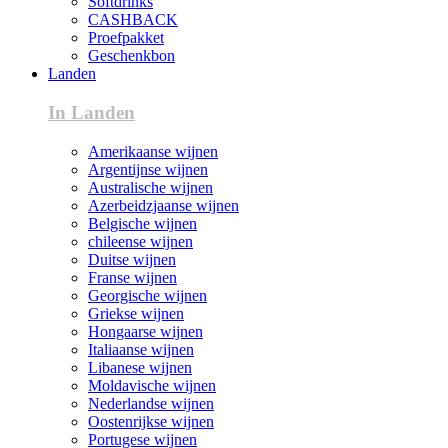
Softdrinks
CASHBACK
Proefpakket
Geschenkbon
Landen
In Landen
Amerikaanse wijnen
Argentijnse wijnen
Australische wijnen
Azerbeidzjaanse wijnen
Belgische wijnen
chileense wijnen
Duitse wijnen
Franse wijnen
Georgische wijnen
Griekse wijnen
Hongaarse wijnen
Italiaanse wijnen
Libanese wijnen
Moldavische wijnen
Nederlandse wijnen
Oostenrijkse wijnen
Portugese wijnen