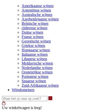
Amerikaanse wijnen
Argentijnse wijnen
Australische wijnen
Azerbeidzjaanse wijnen
Belgische wijnen
chileense wijnen
Duitse wijnen
Franse wijnen
Georgische wijnen
Griekse wijnen
Hongaarse wijnen
Italiaanse wijnen
Libanese wijnen
Moldavische wijnen
Nederlandse wijnen
Oostenrijkse wijnen
Portugese wijnen
Spaanse wijnen
Zuid-Afrikaanse wijnen
Wijndomeinen
Waar ben je naar op zoek?
Uw winkelwagen is leeg!