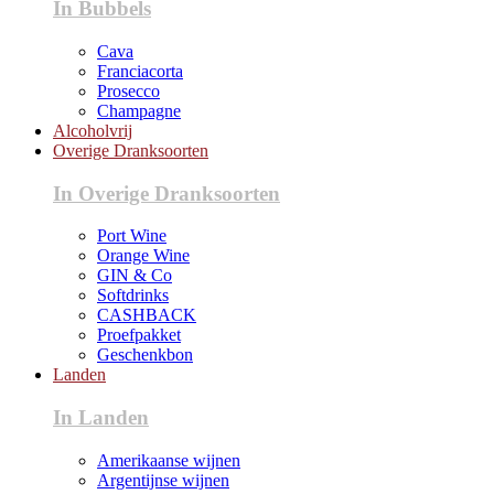
In Bubbels
Cava
Franciacorta
Prosecco
Champagne
Alcoholvrij
Overige Dranksoorten
In Overige Dranksoorten
Port Wine
Orange Wine
GIN & Co
Softdrinks
CASHBACK
Proefpakket
Geschenkbon
Landen
In Landen
Amerikaanse wijnen
Argentijnse wijnen