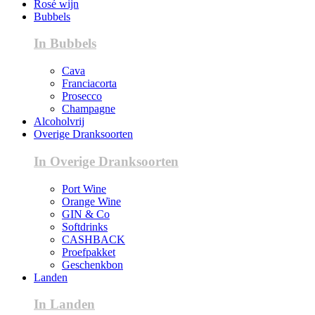
Rosé wijn
Bubbels
In Bubbels
Cava
Franciacorta
Prosecco
Champagne
Alcoholvrij
Overige Dranksoorten
In Overige Dranksoorten
Port Wine
Orange Wine
GIN & Co
Softdrinks
CASHBACK
Proefpakket
Geschenkbon
Landen
In Landen