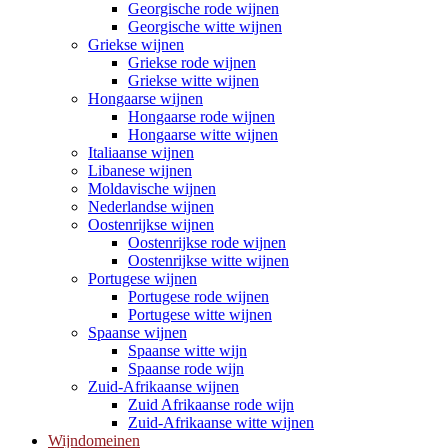
Georgische rode wijnen
Georgische witte wijnen
Griekse wijnen
Griekse rode wijnen
Griekse witte wijnen
Hongaarse wijnen
Hongaarse rode wijnen
Hongaarse witte wijnen
Italiaanse wijnen
Libanese wijnen
Moldavische wijnen
Nederlandse wijnen
Oostenrijkse wijnen
Oostenrijkse rode wijnen
Oostenrijkse witte wijnen
Portugese wijnen
Portugese rode wijnen
Portugese witte wijnen
Spaanse wijnen
Spaanse witte wijn
Spaanse rode wijn
Zuid-Afrikaanse wijnen
Zuid Afrikaanse rode wijn
Zuid-Afrikaanse witte wijnen
Wijndomeinen