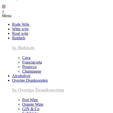
×
Menu
Rode Wijn
Witte wijn
Rosé wijn
Bubbels
In Bubbels
Cava
Franciacorta
Prosecco
Champagne
Alcoholvrij
Overige Dranksoorten
In Overige Dranksoorten
Port Wine
Orange Wine
GIN & Co