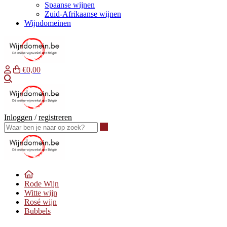
Spaanse wijnen
Zuid-Afrikaanse wijnen
Wijndomeinen
€0,00
Waar ben je naar op zoek?
Inloggen
/
registreren
Waar ben je naar op zoek?
Rode Wijn
Witte wijn
Rosé wijn
Bubbels