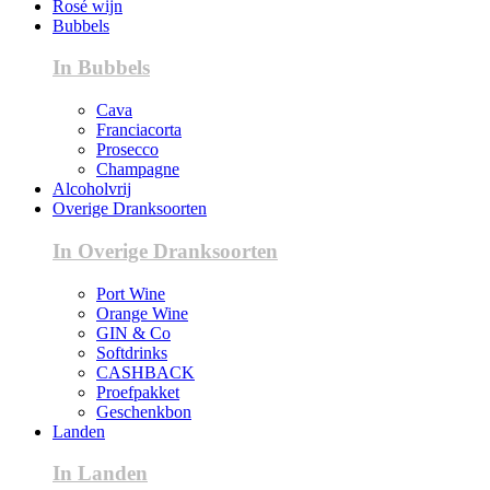
Rosé wijn
Bubbels
In Bubbels
Cava
Franciacorta
Prosecco
Champagne
Alcoholvrij
Overige Dranksoorten
In Overige Dranksoorten
Port Wine
Orange Wine
GIN & Co
Softdrinks
CASHBACK
Proefpakket
Geschenkbon
Landen
In Landen