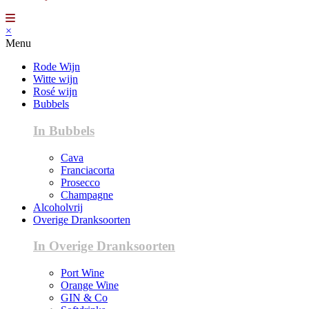
×
Menu
Rode Wijn
Witte wijn
Rosé wijn
Bubbels
In Bubbels
Cava
Franciacorta
Prosecco
Champagne
Alcoholvrij
Overige Dranksoorten
In Overige Dranksoorten
Port Wine
Orange Wine
GIN & Co