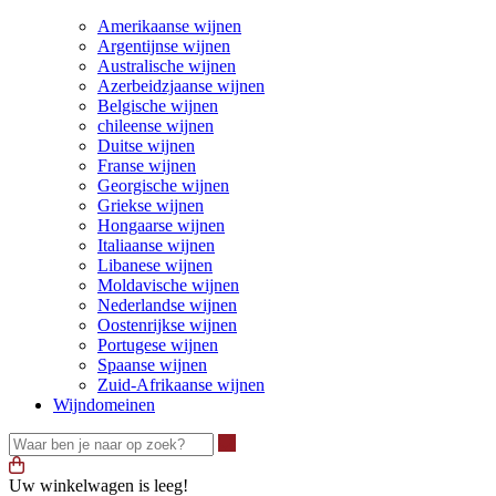
Amerikaanse wijnen
Argentijnse wijnen
Australische wijnen
Azerbeidzjaanse wijnen
Belgische wijnen
chileense wijnen
Duitse wijnen
Franse wijnen
Georgische wijnen
Griekse wijnen
Hongaarse wijnen
Italiaanse wijnen
Libanese wijnen
Moldavische wijnen
Nederlandse wijnen
Oostenrijkse wijnen
Portugese wijnen
Spaanse wijnen
Zuid-Afrikaanse wijnen
Wijndomeinen
Waar ben je naar op zoek?
Uw winkelwagen is leeg!