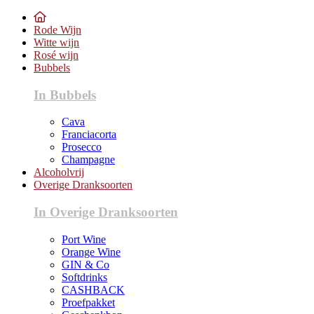
Rode Wijn
Witte wijn
Rosé wijn
Bubbels
In Bubbels
Cava
Franciacorta
Prosecco
Champagne
Alcoholvrij
Overige Dranksoorten
In Overige Dranksoorten
Port Wine
Orange Wine
GIN & Co
Softdrinks
CASHBACK
Proefpakket