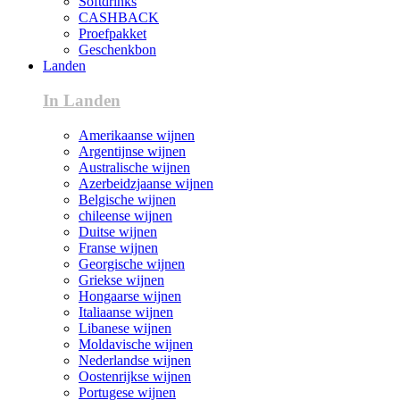
Softdrinks
CASHBACK
Proefpakket
Geschenkbon
Landen
In Landen
Amerikaanse wijnen
Argentijnse wijnen
Australische wijnen
Azerbeidzjaanse wijnen
Belgische wijnen
chileense wijnen
Duitse wijnen
Franse wijnen
Georgische wijnen
Griekse wijnen
Hongaarse wijnen
Italiaanse wijnen
Libanese wijnen
Moldavische wijnen
Nederlandse wijnen
Oostenrijkse wijnen
Portugese wijnen