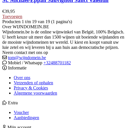
St. Michael-Eppan Sauvignon Sanct Valentin
€
39,95
Toevoegen
Producten 1 t/m 19 van 19 (1 pagina's)
Over WIJNDOMEIN.BE
Wijndomein.be is de online wijnwinkel van België, 100% Belgisch.
U heeft keuze uit meer dan 1500 wijnen uit boeiende wijnlanden en
de mooiste wijndomeinen ter wereld. U kiest en koopt vanuit uw
luie zetel en wij leveren bij u aan huis aan democratische prijzen.
Neem contact met ons op
tom@wijndomein.be
Mobiel / Whatsapp
+32488701182
Informatie
Over ons
Verzenden of ophalen
Privacy & Cookies
Algemene voorwaarden
Extra
Voucher
Aanbiedingen
Mijn account