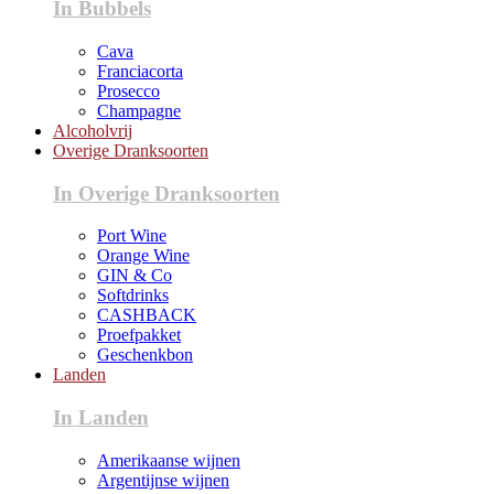
In Bubbels
Cava
Franciacorta
Prosecco
Champagne
Alcoholvrij
Overige Dranksoorten
In Overige Dranksoorten
Port Wine
Orange Wine
GIN & Co
Softdrinks
CASHBACK
Proefpakket
Geschenkbon
Landen
In Landen
Amerikaanse wijnen
Argentijnse wijnen