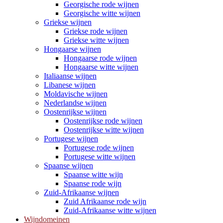
Georgische rode wijnen
Georgische witte wijnen
Griekse wijnen
Griekse rode wijnen
Griekse witte wijnen
Hongaarse wijnen
Hongaarse rode wijnen
Hongaarse witte wijnen
Italiaanse wijnen
Libanese wijnen
Moldavische wijnen
Nederlandse wijnen
Oostenrijkse wijnen
Oostenrijkse rode wijnen
Oostenrijkse witte wijnen
Portugese wijnen
Portugese rode wijnen
Portugese witte wijnen
Spaanse wijnen
Spaanse witte wijn
Spaanse rode wijn
Zuid-Afrikaanse wijnen
Zuid Afrikaanse rode wijn
Zuid-Afrikaanse witte wijnen
Wijndomeinen