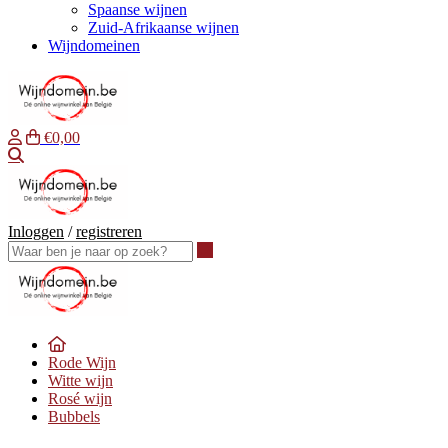
Spaanse wijnen
Zuid-Afrikaanse wijnen
Wijndomeinen
€0,00
Waar ben je naar op zoek?
Inloggen
/
registreren
Waar ben je naar op zoek?
Rode Wijn
Witte wijn
Rosé wijn
Bubbels