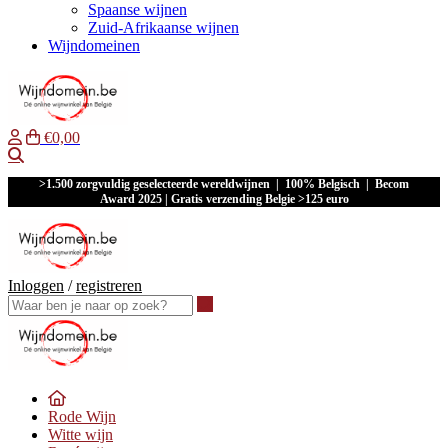
Spaanse wijnen
Zuid-Afrikaanse wijnen
Wijndomeinen
€0,00
Waar ben je naar op zoek?
>1.500 zorgvuldig geselecteerde wereldwijnen | 100% Belgisch | Becom
Award 2025 | Gratis verzending Belgie >125 euro
Inloggen
/
registreren
Waar ben je naar op zoek?
Rode Wijn
Witte wijn