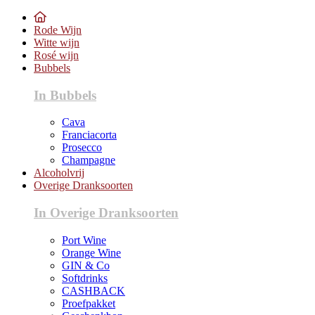
Rode Wijn
Witte wijn
Rosé wijn
Bubbels
In Bubbels
Cava
Franciacorta
Prosecco
Champagne
Alcoholvrij
Overige Dranksoorten
In Overige Dranksoorten
Port Wine
Orange Wine
GIN & Co
Softdrinks
CASHBACK
Proefpakket