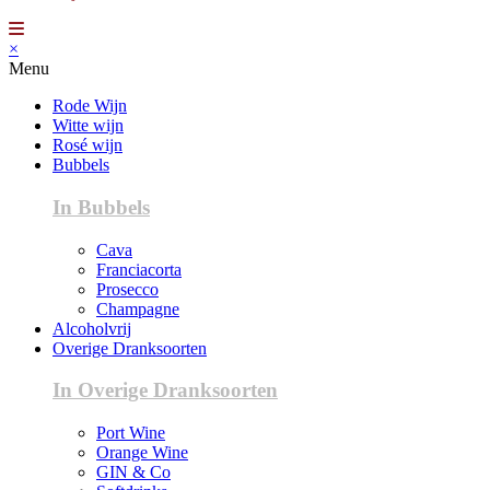
×
Menu
Rode Wijn
Witte wijn
Rosé wijn
Bubbels
In Bubbels
Cava
Franciacorta
Prosecco
Champagne
Alcoholvrij
Overige Dranksoorten
In Overige Dranksoorten
Port Wine
Orange Wine
GIN & Co