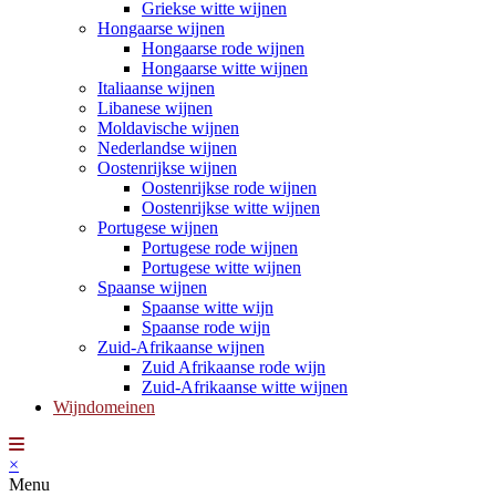
Griekse witte wijnen
Hongaarse wijnen
Hongaarse rode wijnen
Hongaarse witte wijnen
Italiaanse wijnen
Libanese wijnen
Moldavische wijnen
Nederlandse wijnen
Oostenrijkse wijnen
Oostenrijkse rode wijnen
Oostenrijkse witte wijnen
Portugese wijnen
Portugese rode wijnen
Portugese witte wijnen
Spaanse wijnen
Spaanse witte wijn
Spaanse rode wijn
Zuid-Afrikaanse wijnen
Zuid Afrikaanse rode wijn
Zuid-Afrikaanse witte wijnen
Wijndomeinen
×
Menu