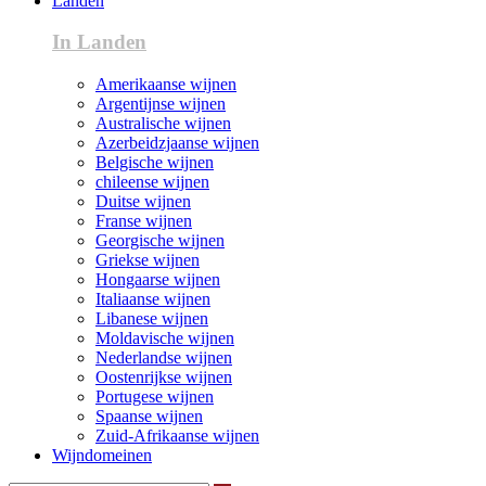
Landen
In Landen
Amerikaanse wijnen
Argentijnse wijnen
Australische wijnen
Azerbeidzjaanse wijnen
Belgische wijnen
chileense wijnen
Duitse wijnen
Franse wijnen
Georgische wijnen
Griekse wijnen
Hongaarse wijnen
Italiaanse wijnen
Libanese wijnen
Moldavische wijnen
Nederlandse wijnen
Oostenrijkse wijnen
Portugese wijnen
Spaanse wijnen
Zuid-Afrikaanse wijnen
Wijndomeinen