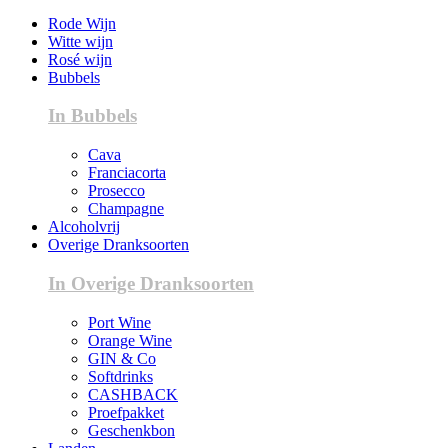
Rode Wijn
Witte wijn
Rosé wijn
Bubbels
In Bubbels
Cava
Franciacorta
Prosecco
Champagne
Alcoholvrij
Overige Dranksoorten
In Overige Dranksoorten
Port Wine
Orange Wine
GIN & Co
Softdrinks
CASHBACK
Proefpakket
Geschenkbon