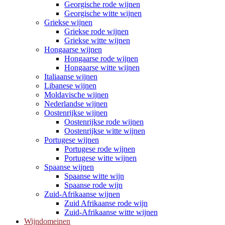
Georgische rode wijnen
Georgische witte wijnen
Griekse wijnen
Griekse rode wijnen
Griekse witte wijnen
Hongaarse wijnen
Hongaarse rode wijnen
Hongaarse witte wijnen
Italiaanse wijnen
Libanese wijnen
Moldavische wijnen
Nederlandse wijnen
Oostenrijkse wijnen
Oostenrijkse rode wijnen
Oostenrijkse witte wijnen
Portugese wijnen
Portugese rode wijnen
Portugese witte wijnen
Spaanse wijnen
Spaanse witte wijn
Spaanse rode wijn
Zuid-Afrikaanse wijnen
Zuid Afrikaanse rode wijn
Zuid-Afrikaanse witte wijnen
Wijndomeinen