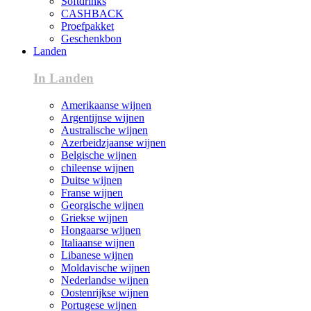
Softdrinks
CASHBACK
Proefpakket
Geschenkbon
Landen
In Landen
Amerikaanse wijnen
Argentijnse wijnen
Australische wijnen
Azerbeidzjaanse wijnen
Belgische wijnen
chileense wijnen
Duitse wijnen
Franse wijnen
Georgische wijnen
Griekse wijnen
Hongaarse wijnen
Italiaanse wijnen
Libanese wijnen
Moldavische wijnen
Nederlandse wijnen
Oostenrijkse wijnen
Portugese wijnen