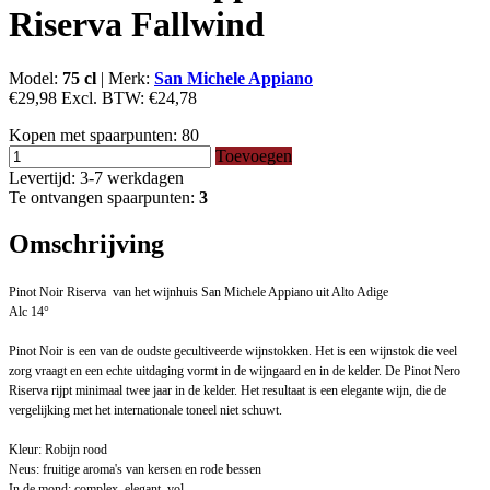
Riserva Fallwind
Model:
75 cl
|
Merk:
San Michele Appiano
€29,98
Excl. BTW:
€24,78
Kopen met spaarpunten:
80
Toevoegen
Levertijd: 3-7 werkdagen
Te ontvangen spaarpunten:
3
Omschrijving
Pinot Noir Riserva van het wijnhuis San Michele Appiano uit Alto Adige
Alc 14°
Pinot Noir is een van de oudste gecultiveerde wijnstokken. Het is een wijnstok die veel
zorg vraagt ​​en een echte uitdaging vormt in de wijngaard en in de kelder. De Pinot Nero
Riserva rijpt minimaal twee jaar in de kelder. Het resultaat is een elegante wijn, die de
vergelijking met het internationale toneel niet schuwt.
Kleur: Robijn rood
Neus: fruitige aroma's van kersen en rode bessen
In de mond: complex, elegant, vol