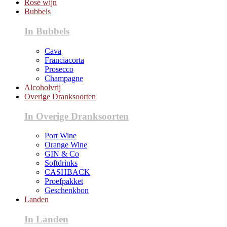
Rosé wijn
Bubbels
In Bubbels
Cava
Franciacorta
Prosecco
Champagne
Alcoholvrij
Overige Dranksoorten
In Overige Dranksoorten
Port Wine
Orange Wine
GIN & Co
Softdrinks
CASHBACK
Proefpakket
Geschenkbon
Landen
In Landen