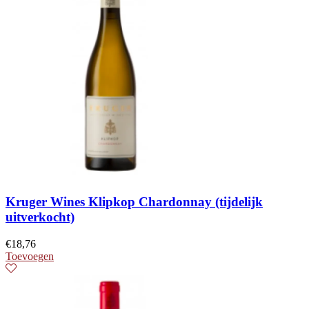
Kruger Wines Klipkop Chardonnay (tijdelijk
uitverkocht)
€
18,76
Toevoegen