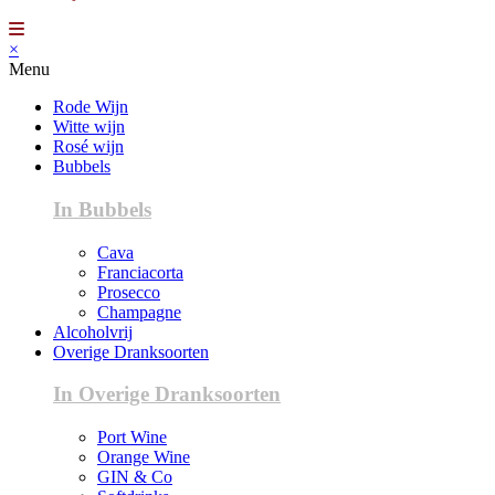
×
Menu
Rode Wijn
Witte wijn
Rosé wijn
Bubbels
In Bubbels
Cava
Franciacorta
Prosecco
Champagne
Alcoholvrij
Overige Dranksoorten
In Overige Dranksoorten
Port Wine
Orange Wine
GIN & Co