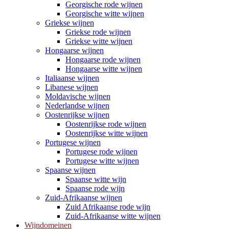
Georgische rode wijnen
Georgische witte wijnen
Griekse wijnen
Griekse rode wijnen
Griekse witte wijnen
Hongaarse wijnen
Hongaarse rode wijnen
Hongaarse witte wijnen
Italiaanse wijnen
Libanese wijnen
Moldavische wijnen
Nederlandse wijnen
Oostenrijkse wijnen
Oostenrijkse rode wijnen
Oostenrijkse witte wijnen
Portugese wijnen
Portugese rode wijnen
Portugese witte wijnen
Spaanse wijnen
Spaanse witte wijn
Spaanse rode wijn
Zuid-Afrikaanse wijnen
Zuid Afrikaanse rode wijn
Zuid-Afrikaanse witte wijnen
Wijndomeinen