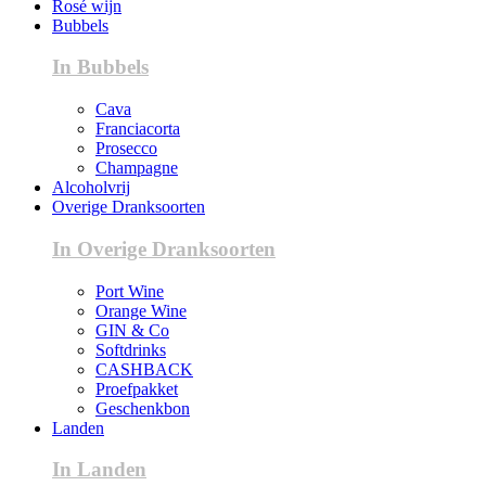
Rosé wijn
Bubbels
In Bubbels
Cava
Franciacorta
Prosecco
Champagne
Alcoholvrij
Overige Dranksoorten
In Overige Dranksoorten
Port Wine
Orange Wine
GIN & Co
Softdrinks
CASHBACK
Proefpakket
Geschenkbon
Landen
In Landen