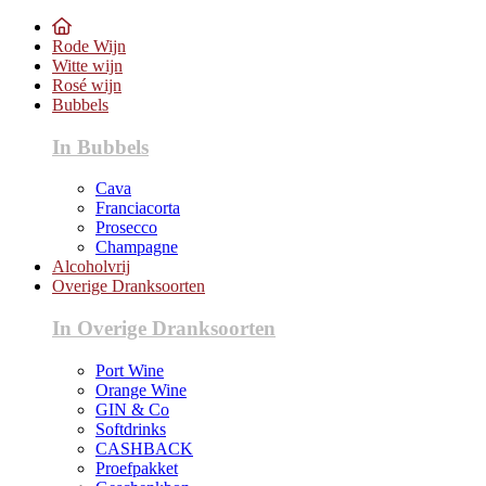
Rode Wijn
Witte wijn
Rosé wijn
Bubbels
In Bubbels
Cava
Franciacorta
Prosecco
Champagne
Alcoholvrij
Overige Dranksoorten
In Overige Dranksoorten
Port Wine
Orange Wine
GIN & Co
Softdrinks
CASHBACK
Proefpakket