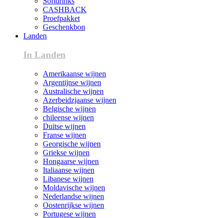
Softdrinks
CASHBACK
Proefpakket
Geschenkbon
Landen
In Landen
Amerikaanse wijnen
Argentijnse wijnen
Australische wijnen
Azerbeidzjaanse wijnen
Belgische wijnen
chileense wijnen
Duitse wijnen
Franse wijnen
Georgische wijnen
Griekse wijnen
Hongaarse wijnen
Italiaanse wijnen
Libanese wijnen
Moldavische wijnen
Nederlandse wijnen
Oostenrijkse wijnen
Portugese wijnen