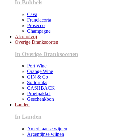
In Bubbels
Cava
Franciacorta
Prosecco
Champagne
Alcoholvrij
Overige Dranksoorten
In Overige Dranksoorten
Port Wine
Orange Wine
GIN & Co
Softdrinks
CASHBACK
Proefpakket
Geschenkbon
Landen
In Landen
Amerikaanse wijnen
Argentijnse wijnen