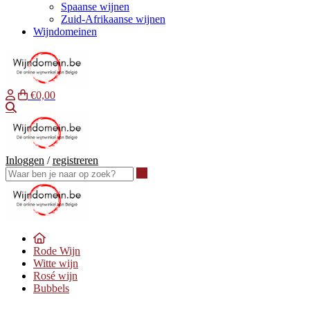
Spaanse wijnen
Zuid-Afrikaanse wijnen
Wijndomeinen
€0,00
Waar ben je naar op zoek?
Inloggen
/
registreren
Waar ben je naar op zoek?
Rode Wijn
Witte wijn
Rosé wijn
Bubbels