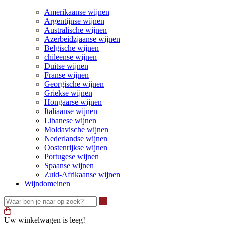
Amerikaanse wijnen
Argentijnse wijnen
Australische wijnen
Azerbeidzjaanse wijnen
Belgische wijnen
chileense wijnen
Duitse wijnen
Franse wijnen
Georgische wijnen
Griekse wijnen
Hongaarse wijnen
Italiaanse wijnen
Libanese wijnen
Moldavische wijnen
Nederlandse wijnen
Oostenrijkse wijnen
Portugese wijnen
Spaanse wijnen
Zuid-Afrikaanse wijnen
Wijndomeinen
Waar ben je naar op zoek?
Uw winkelwagen is leeg!