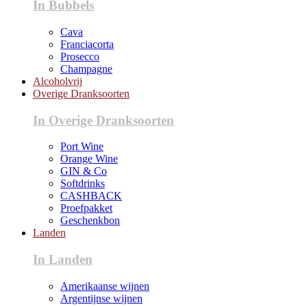
In Bubbels
Cava
Franciacorta
Prosecco
Champagne
Alcoholvrij
Overige Dranksoorten
In Overige Dranksoorten
Port Wine
Orange Wine
GIN & Co
Softdrinks
CASHBACK
Proefpakket
Geschenkbon
Landen
In Landen
Amerikaanse wijnen
Argentijnse wijnen