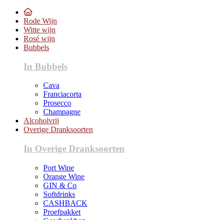
Rode Wijn
Witte wijn
Rosé wijn
Bubbels
In Bubbels
Cava
Franciacorta
Prosecco
Champagne
Alcoholvrij
Overige Dranksoorten
In Overige Dranksoorten
Port Wine
Orange Wine
GIN & Co
Softdrinks
CASHBACK
Proefpakket