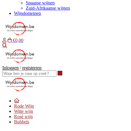
Spaanse wijnen
Zuid-Afrikaanse wijnen
Wijndomeinen
€0,00
Waar ben je naar op zoek?
Inloggen
/
registreren
Waar ben je naar op zoek?
Rode Wijn
Witte wijn
Rosé wijn
Bubbels