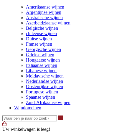
Amerikaanse wijnen
Argentijnse wijnen
Australische wijnen
Azerbeidzjaanse wijnen
Belgische wijnen
chileense wijnen
Duitse wijnen
Franse wijnen
Georgische wijnen
Griekse wijnen
Hongaarse wijnen
Italiaanse wijnen
Libanese wijnen
Moldavische wijnen
Nederlandse wijnen
Oostenrijkse wijnen
Portugese wijnen
Spaanse wijnen
Zuid-Afrikaanse wijnen
Wijndomeinen
Waar ben je naar op zoek?
Uw winkelwagen is leeg!