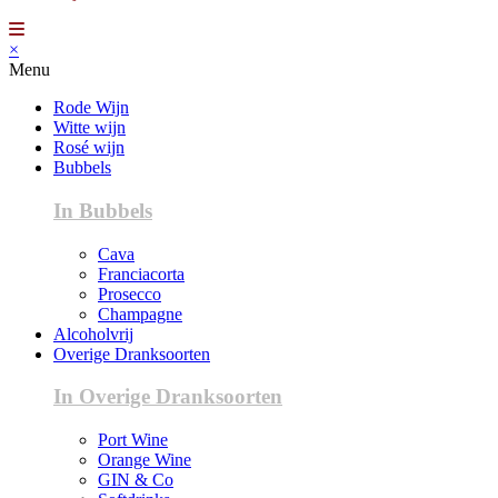
×
Menu
Rode Wijn
Witte wijn
Rosé wijn
Bubbels
In Bubbels
Cava
Franciacorta
Prosecco
Champagne
Alcoholvrij
Overige Dranksoorten
In Overige Dranksoorten
Port Wine
Orange Wine
GIN & Co