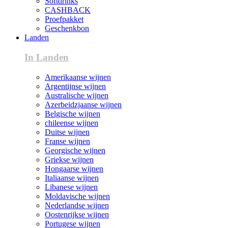
Softdrinks
CASHBACK
Proefpakket
Geschenkbon
Landen
In Landen
Amerikaanse wijnen
Argentijnse wijnen
Australische wijnen
Azerbeidzjaanse wijnen
Belgische wijnen
chileense wijnen
Duitse wijnen
Franse wijnen
Georgische wijnen
Griekse wijnen
Hongaarse wijnen
Italiaanse wijnen
Libanese wijnen
Moldavische wijnen
Nederlandse wijnen
Oostenrijkse wijnen
Portugese wijnen