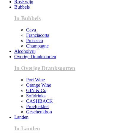
Rosé wijn
Bubbels
In Bubbels
Cava
Franciacorta
Prosecco
Champagne
Alcoholvrij
Overige Dranksoorten
In Overige Dranksoorten
Port Wine
Orange Wine
GIN & Co
Softdrinks
CASHBACK
Proefpakket
Geschenkbon
Landen
In Landen