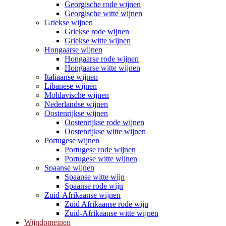
Georgische rode wijnen
Georgische witte wijnen
Griekse wijnen
Griekse rode wijnen
Griekse witte wijnen
Hongaarse wijnen
Hongaarse rode wijnen
Hongaarse witte wijnen
Italiaanse wijnen
Libanese wijnen
Moldavische wijnen
Nederlandse wijnen
Oostenrijkse wijnen
Oostenrijkse rode wijnen
Oostenrijkse witte wijnen
Portugese wijnen
Portugese rode wijnen
Portugese witte wijnen
Spaanse wijnen
Spaanse witte wijn
Spaanse rode wijn
Zuid-Afrikaanse wijnen
Zuid Afrikaanse rode wijn
Zuid-Afrikaanse witte wijnen
Wijndomeinen