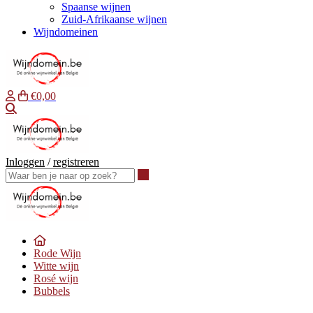
Spaanse wijnen
Zuid-Afrikaanse wijnen
Wijndomeinen
€0,00
Waar ben je naar op zoek?
Inloggen
/
registreren
Waar ben je naar op zoek?
Rode Wijn
Witte wijn
Rosé wijn
Bubbels