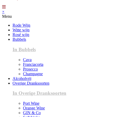
×
Menu
Rode Wijn
Witte wijn
Rosé wijn
Bubbels
In Bubbels
Cava
Franciacorta
Prosecco
Champagne
Alcoholvrij
Overige Dranksoorten
In Overige Dranksoorten
Port Wine
Orange Wine
GIN & Co