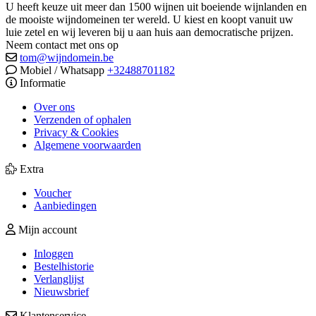
U heeft keuze uit meer dan 1500 wijnen uit boeiende wijnlanden en
de mooiste wijndomeinen ter wereld. U kiest en koopt vanuit uw
luie zetel en wij leveren bij u aan huis aan democratische prijzen.
Neem contact met ons op
tom@wijndomein.be
Mobiel / Whatsapp
+32488701182
Informatie
Over ons
Verzenden of ophalen
Privacy & Cookies
Algemene voorwaarden
Extra
Voucher
Aanbiedingen
Mijn account
Inloggen
Bestelhistorie
Verlanglijst
Nieuwsbrief
Klantenservice