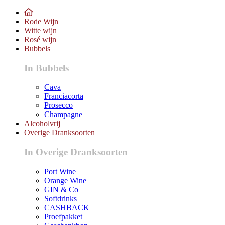
Rode Wijn
Witte wijn
Rosé wijn
Bubbels
In Bubbels
Cava
Franciacorta
Prosecco
Champagne
Alcoholvrij
Overige Dranksoorten
In Overige Dranksoorten
Port Wine
Orange Wine
GIN & Co
Softdrinks
CASHBACK
Proefpakket