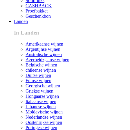
Softdrinks
CASHBACK
Proefpakket
Geschenkbon
Landen
In Landen
Amerikaanse wijnen
Argentijnse wijnen
Australische wijnen
Azerbeidzjaanse wijnen
Belgische wijnen
chileense wijnen
Duitse wijnen
Franse wijnen
Georgische wijnen
Griekse wijnen
Hongaarse wijnen
Italiaanse wijnen
Libanese wijnen
Moldavische wijnen
Nederlandse wijnen
Oostenrijkse wijnen
Portugese wijnen