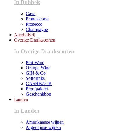
In Bubbels
Cava
Franciacorta
Prosecco
Champagne
Alcoholvrij
Overige Dranksoorten
In Overige Dranksoorten
Port Wine
Orange Wine
GIN & Co
Softdrinks
CASHBACK
Proefpakket
Geschenkbon
Landen
In Landen
Amerikaanse wijnen
Argentijnse wijnen