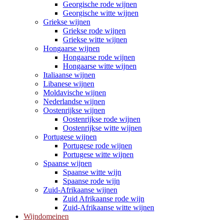
Georgische rode wijnen
Georgische witte wijnen
Griekse wijnen
Griekse rode wijnen
Griekse witte wijnen
Hongaarse wijnen
Hongaarse rode wijnen
Hongaarse witte wijnen
Italiaanse wijnen
Libanese wijnen
Moldavische wijnen
Nederlandse wijnen
Oostenrijkse wijnen
Oostenrijkse rode wijnen
Oostenrijkse witte wijnen
Portugese wijnen
Portugese rode wijnen
Portugese witte wijnen
Spaanse wijnen
Spaanse witte wijn
Spaanse rode wijn
Zuid-Afrikaanse wijnen
Zuid Afrikaanse rode wijn
Zuid-Afrikaanse witte wijnen
Wijndomeinen