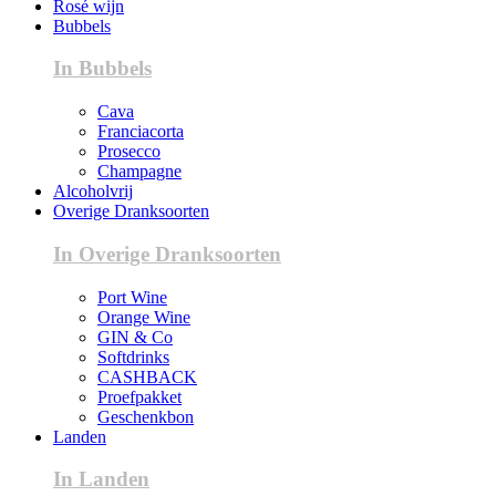
Rosé wijn
Bubbels
In Bubbels
Cava
Franciacorta
Prosecco
Champagne
Alcoholvrij
Overige Dranksoorten
In Overige Dranksoorten
Port Wine
Orange Wine
GIN & Co
Softdrinks
CASHBACK
Proefpakket
Geschenkbon
Landen
In Landen