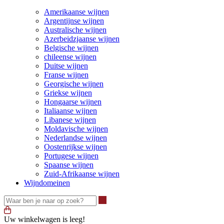
Amerikaanse wijnen
Argentijnse wijnen
Australische wijnen
Azerbeidzjaanse wijnen
Belgische wijnen
chileense wijnen
Duitse wijnen
Franse wijnen
Georgische wijnen
Griekse wijnen
Hongaarse wijnen
Italiaanse wijnen
Libanese wijnen
Moldavische wijnen
Nederlandse wijnen
Oostenrijkse wijnen
Portugese wijnen
Spaanse wijnen
Zuid-Afrikaanse wijnen
Wijndomeinen
Waar ben je naar op zoek?
Uw winkelwagen is leeg!