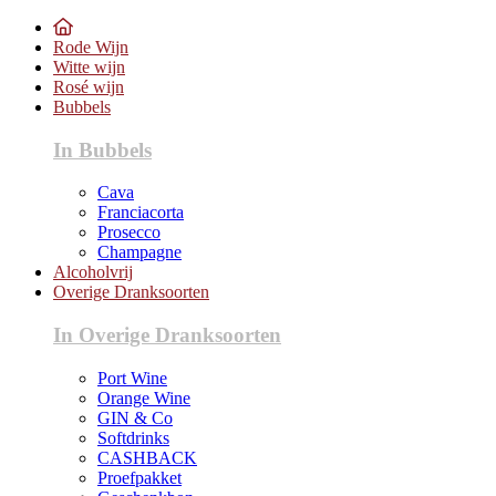
Rode Wijn
Witte wijn
Rosé wijn
Bubbels
In Bubbels
Cava
Franciacorta
Prosecco
Champagne
Alcoholvrij
Overige Dranksoorten
In Overige Dranksoorten
Port Wine
Orange Wine
GIN & Co
Softdrinks
CASHBACK
Proefpakket