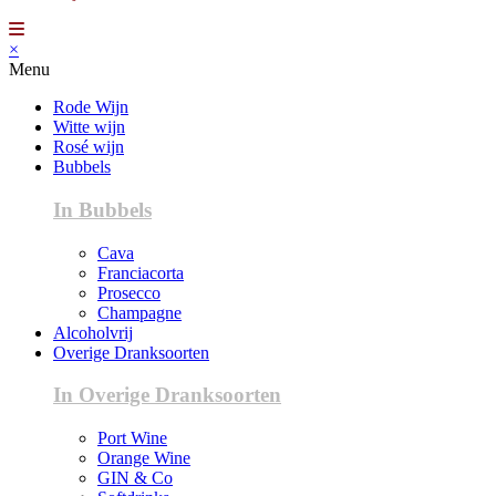
×
Menu
Rode Wijn
Witte wijn
Rosé wijn
Bubbels
In Bubbels
Cava
Franciacorta
Prosecco
Champagne
Alcoholvrij
Overige Dranksoorten
In Overige Dranksoorten
Port Wine
Orange Wine
GIN & Co