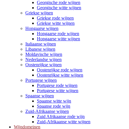
Georgische rode wijnen
Georgische witte wijnen
Griekse wijnen
Griekse rode wijnen
Griekse witte wijnen
Hongaarse wijnen
Hongaarse rode wijnen
Hongaarse witte wijnen
Italiaanse wijnen
Libanese wijnen
Moldavische wijnen
Nederlandse wijnen
Oostenrijkse wijnen
Oostenrijkse rode wijnen
Oostenrijkse witte wijnen
Portugese wijnen
Portugese rode wijnen
Portugese witte wijnen
Spaanse wijnen
Spaanse witte wijn
Spaanse rode wijn
Zuid-Afrikaanse wijnen
Zuid Afrikaanse rode wijn
Zuid-Afrikaanse witte wijnen
Wijndomeinen