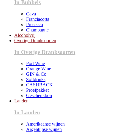
In Bubbels
Cava
Franciacorta
Prosecco
Champagne
Alcoholvrij
Overige Dranksoorten
In Overige Dranksoorten
Port Wine
Orange Wine
GIN & Co
Softdrinks
CASHBACK
Proefpakket
Geschenkbon
Landen
In Landen
Amerikaanse wijnen
Argentijnse wijnen