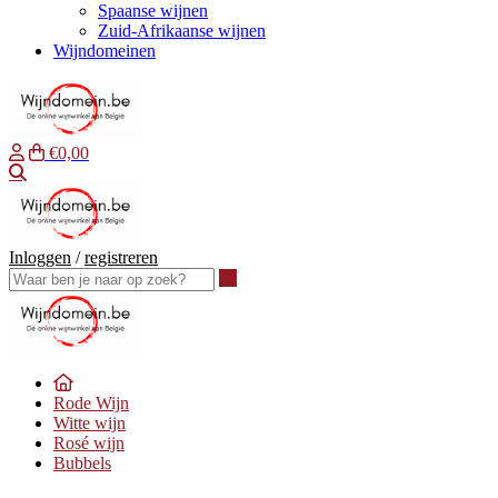
Spaanse wijnen
Zuid-Afrikaanse wijnen
Wijndomeinen
€0,00
Waar ben je naar op zoek?
Inloggen
/
registreren
Waar ben je naar op zoek?
Rode Wijn
Witte wijn
Rosé wijn
Bubbels