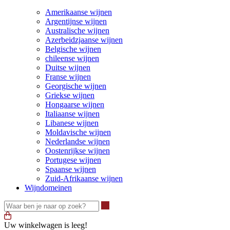
Amerikaanse wijnen
Argentijnse wijnen
Australische wijnen
Azerbeidzjaanse wijnen
Belgische wijnen
chileense wijnen
Duitse wijnen
Franse wijnen
Georgische wijnen
Griekse wijnen
Hongaarse wijnen
Italiaanse wijnen
Libanese wijnen
Moldavische wijnen
Nederlandse wijnen
Oostenrijkse wijnen
Portugese wijnen
Spaanse wijnen
Zuid-Afrikaanse wijnen
Wijndomeinen
Waar ben je naar op zoek?
Uw winkelwagen is leeg!