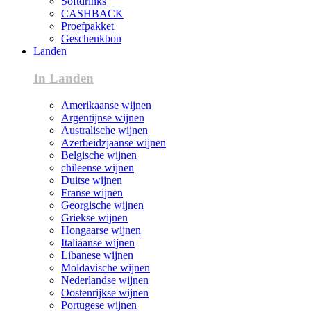
Softdrinks
CASHBACK
Proefpakket
Geschenkbon
Landen
In Landen
Amerikaanse wijnen
Argentijnse wijnen
Australische wijnen
Azerbeidzjaanse wijnen
Belgische wijnen
chileense wijnen
Duitse wijnen
Franse wijnen
Georgische wijnen
Griekse wijnen
Hongaarse wijnen
Italiaanse wijnen
Libanese wijnen
Moldavische wijnen
Nederlandse wijnen
Oostenrijkse wijnen
Portugese wijnen