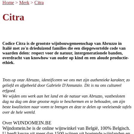
Home
>
Merk
>
Citra
Citra
Codice Citra is de grootste wijnbouwgemeenschap van Abruzzo in
Italië met zo'n drieduizend families die een diepgewortelde code van
waarden delen: respect voor de natuur, intergenerationele banden,
overdracht van knowhow van ouder op kind en een aloude productie-
ethiek.
Trots op onze Abruzzo, identificeren we ons met zijn authentieke karakter, zo
geliefd en afgebeeld door Gabriele D'Annunzio. Dit is nu ons cultureel
erfgoed.
We wijden ons werk aan het land en de natuur van Abruzzo, vastbesloten
dag na dag om deze grootse regio te beschermen en te behouden, om zijn
beste kwaliteiten naar voren te brengen en deze te delen op veeleisende tafels
over de hele wereld.
Over WIJNDOMEIN.BE
Wijndomein.be is de online wijnwinkel van België, 100% Belgisch.
U heeft keuze uit meer dan 1500 wijnen uit boeiende wijnlanden en