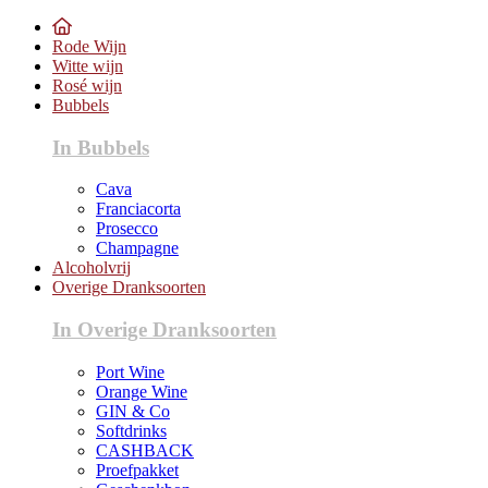
Rode Wijn
Witte wijn
Rosé wijn
Bubbels
In Bubbels
Cava
Franciacorta
Prosecco
Champagne
Alcoholvrij
Overige Dranksoorten
In Overige Dranksoorten
Port Wine
Orange Wine
GIN & Co
Softdrinks
CASHBACK
Proefpakket