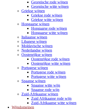
Georgische rode wijnen
Georgische witte wijnen
Griekse wijnen
Griekse rode wijnen
Griekse witte wijnen
Hongaarse wijnen
Hongaarse rode wijnen
Hongaarse witte wijnen
Italiaanse wijnen
Libanese wijnen
Moldavische wijnen
Nederlandse wijnen
Oostenrijkse wijnen
Oostenrijkse rode wijnen
Oostenrijkse witte wijnen
Portugese wijnen
Portugese rode wijnen
Portugese witte wijnen
Spaanse wijnen
Spaanse witte wijn
Spaanse rode wijn
Zuid-Afrikaanse wijnen
Zuid Afrikaanse rode wijn
Zuid-Afrikaanse witte wijnen
Wijndomeinen