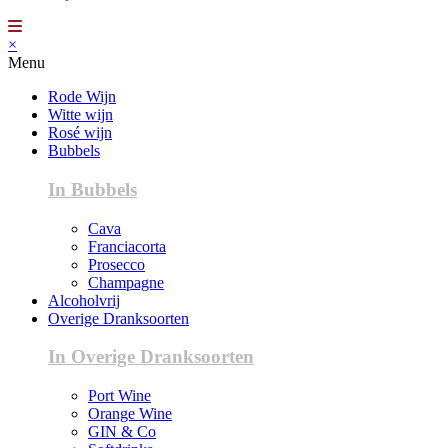
×
Menu
Rode Wijn
Witte wijn
Rosé wijn
Bubbels
In Bubbels
Cava
Franciacorta
Prosecco
Champagne
Alcoholvrij
Overige Dranksoorten
In Overige Dranksoorten
Port Wine
Orange Wine
GIN & Co