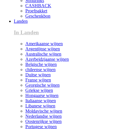
Softdrinks
CASHBACK
Proefpakket
Geschenkbon
Landen
In Landen
Amerikaanse wijnen
Argentijnse wijnen
Australische wijnen
Azerbeidzjaanse wijnen
Belgische wijnen
chileense wijnen
Duitse wijnen
Franse wijnen
Georgische wijnen
Griekse wijnen
Hongaarse wijnen
Italiaanse wijnen
Libanese wijnen
Moldavische wijnen
Nederlandse wijnen
Oostenrijkse wijnen
Portugese wijnen