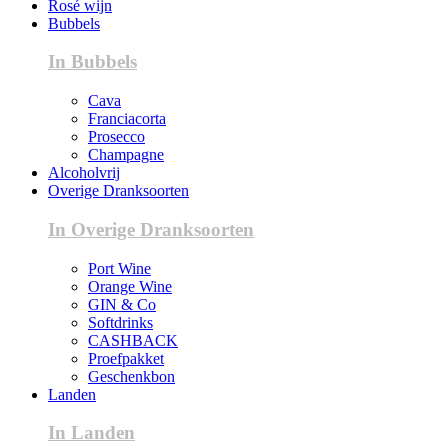
Rosé wijn
Bubbels
In Bubbels
Cava
Franciacorta
Prosecco
Champagne
Alcoholvrij
Overige Dranksoorten
In Overige Dranksoorten
Port Wine
Orange Wine
GIN & Co
Softdrinks
CASHBACK
Proefpakket
Geschenkbon
Landen
In Landen