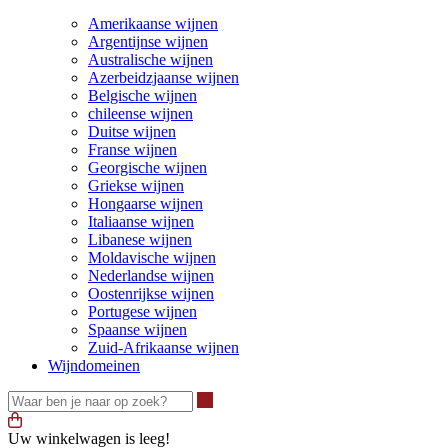
Amerikaanse wijnen
Argentijnse wijnen
Australische wijnen
Azerbeidzjaanse wijnen
Belgische wijnen
chileense wijnen
Duitse wijnen
Franse wijnen
Georgische wijnen
Griekse wijnen
Hongaarse wijnen
Italiaanse wijnen
Libanese wijnen
Moldavische wijnen
Nederlandse wijnen
Oostenrijkse wijnen
Portugese wijnen
Spaanse wijnen
Zuid-Afrikaanse wijnen
Wijndomeinen
Waar ben je naar op zoek?
Uw winkelwagen is leeg!