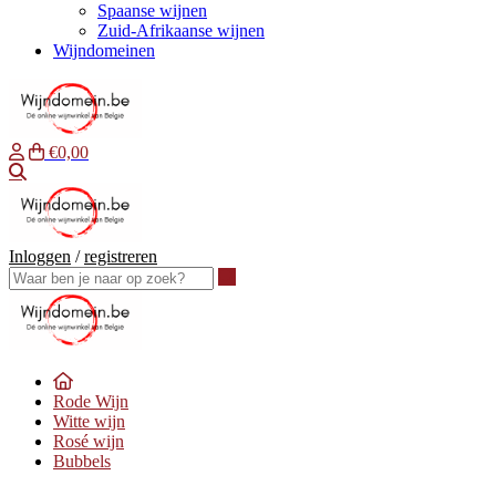
Spaanse wijnen
Zuid-Afrikaanse wijnen
Wijndomeinen
€0,00
Waar ben je naar op zoek?
Inloggen
/
registreren
Waar ben je naar op zoek?
Rode Wijn
Witte wijn
Rosé wijn
Bubbels