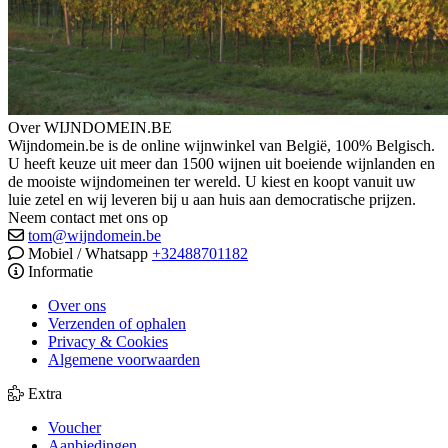
Over WIJNDOMEIN.BE
Wijndomein.be is de online wijnwinkel van België, 100% Belgisch.
U heeft keuze uit meer dan 1500 wijnen uit boeiende wijnlanden en
de mooiste wijndomeinen ter wereld. U kiest en koopt vanuit uw
luie zetel en wij leveren bij u aan huis aan democratische prijzen.
Neem contact met ons op
tom@wijndomein.be
Mobiel / Whatsapp
+32488701182
Informatie
Over ons
Verzenden of ophalen
Privacy & Cookies
Algemene voorwaarden
Extra
Voucher
Aanbiedingen