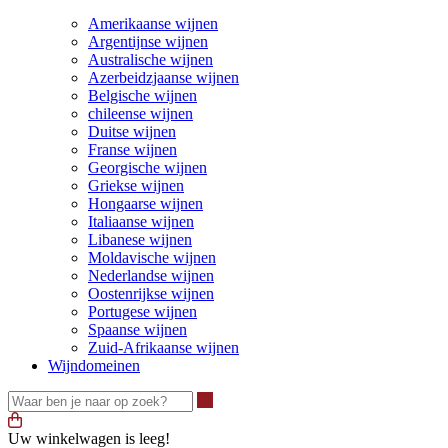
Amerikaanse wijnen
Argentijnse wijnen
Australische wijnen
Azerbeidzjaanse wijnen
Belgische wijnen
chileense wijnen
Duitse wijnen
Franse wijnen
Georgische wijnen
Griekse wijnen
Hongaarse wijnen
Italiaanse wijnen
Libanese wijnen
Moldavische wijnen
Nederlandse wijnen
Oostenrijkse wijnen
Portugese wijnen
Spaanse wijnen
Zuid-Afrikaanse wijnen
Wijndomeinen
Waar ben je naar op zoek?
Uw winkelwagen is leeg!