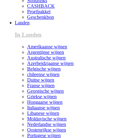
Softdrinks
CASHBACK
Proefpakket
Geschenkbon
Landen
In Landen
Amerikaanse wijnen
Argentijnse wijnen
Australische wijnen
Azerbeidzjaanse wijnen
Belgische wijnen
chileense wijnen
Duitse wijnen
Franse wijnen
Georgische wijnen
Griekse wijnen
Hongaarse wijnen
Italiaanse wijnen
Libanese wijnen
Moldavische wijnen
Nederlandse wijnen
Oostenrijkse wijnen
Portugese wijnen