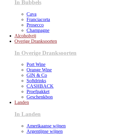
In Bubbels
Cava
Franciacorta
Prosecco
Champagne
Alcoholvrij
Overige Dranksoorten
In Overige Dranksoorten
Port Wine
Orange Wine
GIN & Co
Softdrinks
CASHBACK
Proefpakket
Geschenkbon
Landen
In Landen
Amerikaanse wijnen
Argentijnse wijnen