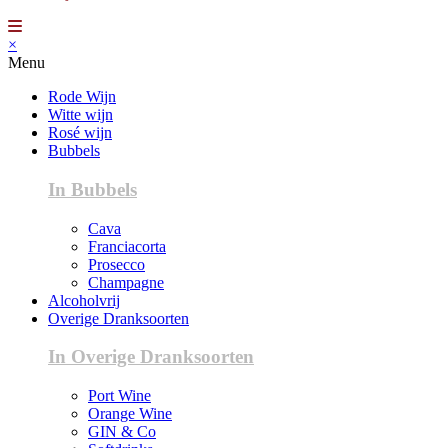
×
Menu
Rode Wijn
Witte wijn
Rosé wijn
Bubbels
In Bubbels
Cava
Franciacorta
Prosecco
Champagne
Alcoholvrij
Overige Dranksoorten
In Overige Dranksoorten
Port Wine
Orange Wine
GIN & Co