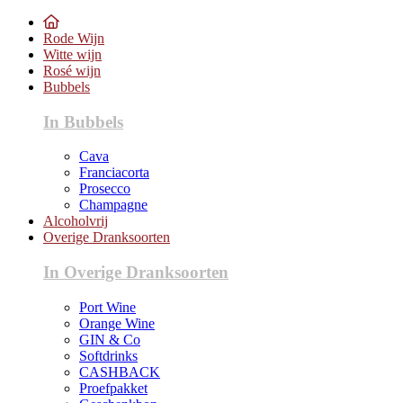
Rode Wijn
Witte wijn
Rosé wijn
Bubbels
In Bubbels
Cava
Franciacorta
Prosecco
Champagne
Alcoholvrij
Overige Dranksoorten
In Overige Dranksoorten
Port Wine
Orange Wine
GIN & Co
Softdrinks
CASHBACK
Proefpakket