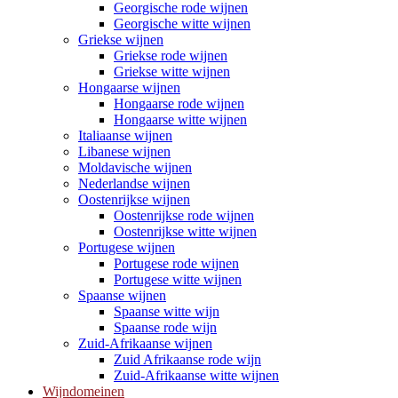
Georgische rode wijnen
Georgische witte wijnen
Griekse wijnen
Griekse rode wijnen
Griekse witte wijnen
Hongaarse wijnen
Hongaarse rode wijnen
Hongaarse witte wijnen
Italiaanse wijnen
Libanese wijnen
Moldavische wijnen
Nederlandse wijnen
Oostenrijkse wijnen
Oostenrijkse rode wijnen
Oostenrijkse witte wijnen
Portugese wijnen
Portugese rode wijnen
Portugese witte wijnen
Spaanse wijnen
Spaanse witte wijn
Spaanse rode wijn
Zuid-Afrikaanse wijnen
Zuid Afrikaanse rode wijn
Zuid-Afrikaanse witte wijnen
Wijndomeinen