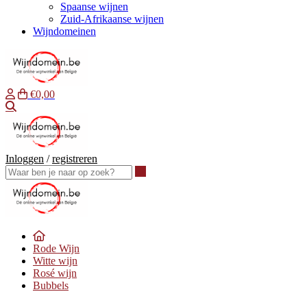
Spaanse wijnen
Zuid-Afrikaanse wijnen
Wijndomeinen
€0,00
Waar ben je naar op zoek?
Inloggen
/
registreren
Waar ben je naar op zoek?
Rode Wijn
Witte wijn
Rosé wijn
Bubbels