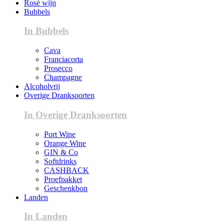
Rosé wijn
Bubbels
In Bubbels
Cava
Franciacorta
Prosecco
Champagne
Alcoholvrij
Overige Dranksoorten
In Overige Dranksoorten
Port Wine
Orange Wine
GIN & Co
Softdrinks
CASHBACK
Proefpakket
Geschenkbon
Landen
In Landen