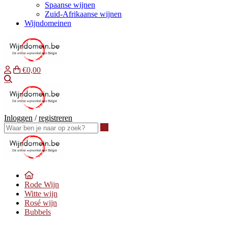
Spaanse wijnen
Zuid-Afrikaanse wijnen
Wijndomeinen
€0,00
Waar ben je naar op zoek?
Inloggen
/
registreren
Waar ben je naar op zoek?
Rode Wijn
Witte wijn
Rosé wijn
Bubbels