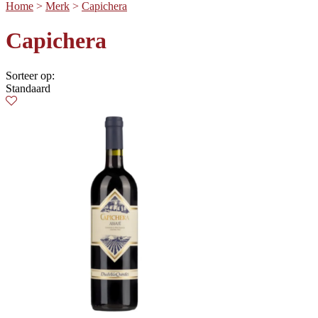
Home
>
Merk
>
Capichera
Capichera
Sorteer op:
Standaard