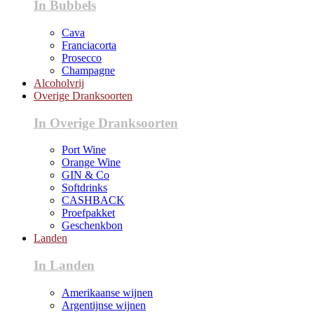
In Bubbels
Cava
Franciacorta
Prosecco
Champagne
Alcoholvrij
Overige Dranksoorten
In Overige Dranksoorten
Port Wine
Orange Wine
GIN & Co
Softdrinks
CASHBACK
Proefpakket
Geschenkbon
Landen
In Landen
Amerikaanse wijnen
Argentijnse wijnen