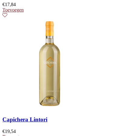
€
17,84
Toevoegen
Capichera Lintori
€
19,54