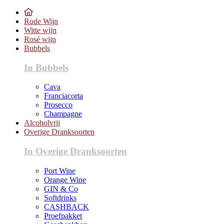
Rode Wijn
Witte wijn
Rosé wijn
Bubbels
In Bubbels
Cava
Franciacorta
Prosecco
Champagne
Alcoholvrij
Overige Dranksoorten
In Overige Dranksoorten
Port Wine
Orange Wine
GIN & Co
Softdrinks
CASHBACK
Proefpakket