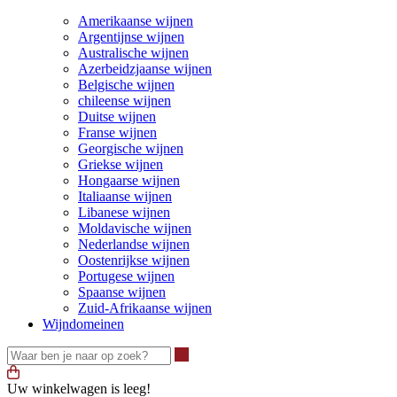
Amerikaanse wijnen
Argentijnse wijnen
Australische wijnen
Azerbeidzjaanse wijnen
Belgische wijnen
chileense wijnen
Duitse wijnen
Franse wijnen
Georgische wijnen
Griekse wijnen
Hongaarse wijnen
Italiaanse wijnen
Libanese wijnen
Moldavische wijnen
Nederlandse wijnen
Oostenrijkse wijnen
Portugese wijnen
Spaanse wijnen
Zuid-Afrikaanse wijnen
Wijndomeinen
Waar ben je naar op zoek?
Uw winkelwagen is leeg!