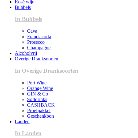
Rosé wijn
Bubbels
In Bubbels
Cava
Franciacorta
Prosecco
Champagne
Alcoholvrij
Overige Dranksoorten
In Overige Dranksoorten
Port Wine
Orange Wine
GIN & Co
Softdrinks
CASHBACK
Proefpakket
Geschenkbon
Landen
In Landen