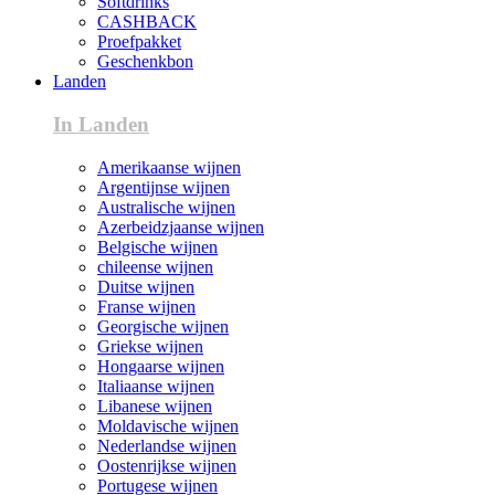
Softdrinks
CASHBACK
Proefpakket
Geschenkbon
Landen
In Landen
Amerikaanse wijnen
Argentijnse wijnen
Australische wijnen
Azerbeidzjaanse wijnen
Belgische wijnen
chileense wijnen
Duitse wijnen
Franse wijnen
Georgische wijnen
Griekse wijnen
Hongaarse wijnen
Italiaanse wijnen
Libanese wijnen
Moldavische wijnen
Nederlandse wijnen
Oostenrijkse wijnen
Portugese wijnen