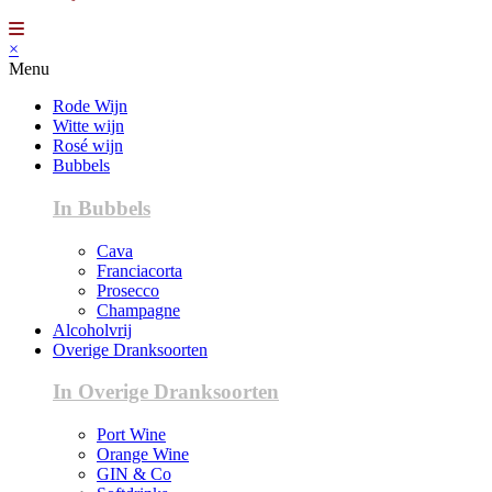
×
Menu
Rode Wijn
Witte wijn
Rosé wijn
Bubbels
In Bubbels
Cava
Franciacorta
Prosecco
Champagne
Alcoholvrij
Overige Dranksoorten
In Overige Dranksoorten
Port Wine
Orange Wine
GIN & Co