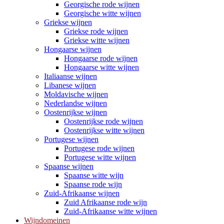
Georgische rode wijnen
Georgische witte wijnen
Griekse wijnen
Griekse rode wijnen
Griekse witte wijnen
Hongaarse wijnen
Hongaarse rode wijnen
Hongaarse witte wijnen
Italiaanse wijnen
Libanese wijnen
Moldavische wijnen
Nederlandse wijnen
Oostenrijkse wijnen
Oostenrijkse rode wijnen
Oostenrijkse witte wijnen
Portugese wijnen
Portugese rode wijnen
Portugese witte wijnen
Spaanse wijnen
Spaanse witte wijn
Spaanse rode wijn
Zuid-Afrikaanse wijnen
Zuid Afrikaanse rode wijn
Zuid-Afrikaanse witte wijnen
Wijndomeinen