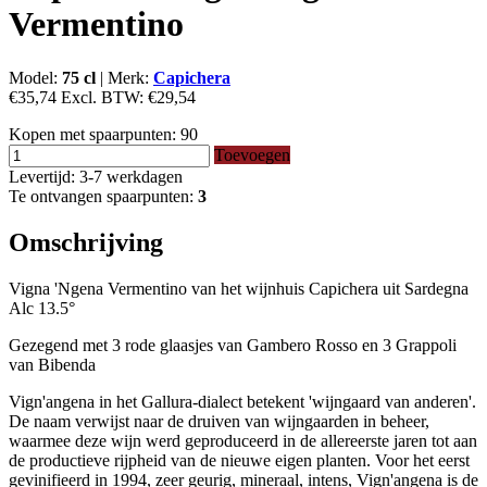
Vermentino
Model:
75 cl
|
Merk:
Capichera
€35,74
Excl. BTW:
€29,54
Kopen met spaarpunten:
90
Toevoegen
Levertijd: 3-7 werkdagen
Te ontvangen spaarpunten:
3
Omschrijving
Vigna 'Ngena Vermentino van het wijnhuis Capichera uit Sardegna
Alc 13.5°
Gezegend met 3 rode glaasjes van Gambero Rosso en 3 Grappoli
van Bibenda
Vign'angena in het Gallura-dialect betekent 'wijngaard van anderen'.
De naam verwijst naar de druiven van wijngaarden in beheer,
waarmee deze wijn werd geproduceerd in de allereerste jaren tot aan
de productieve rijpheid van de nieuwe eigen planten. Voor het eerst
gevinifieerd in 1994, zeer geurig, mineraal, intens, Vign'angena is de