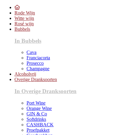
Rode Wijn
Witte wijn
Rosé wijn
Bubbels
In Bubbels
Cava
Franciacorta
Prosecco
Champagne
Alcoholvrij
Overige Dranksoorten
In Overige Dranksoorten
Port Wine
Orange Wine
GIN & Co
Softdrinks
CASHBACK
Proefpakket