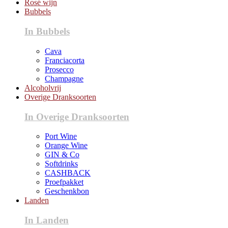
Rosé wijn
Bubbels
In Bubbels
Cava
Franciacorta
Prosecco
Champagne
Alcoholvrij
Overige Dranksoorten
In Overige Dranksoorten
Port Wine
Orange Wine
GIN & Co
Softdrinks
CASHBACK
Proefpakket
Geschenkbon
Landen
In Landen