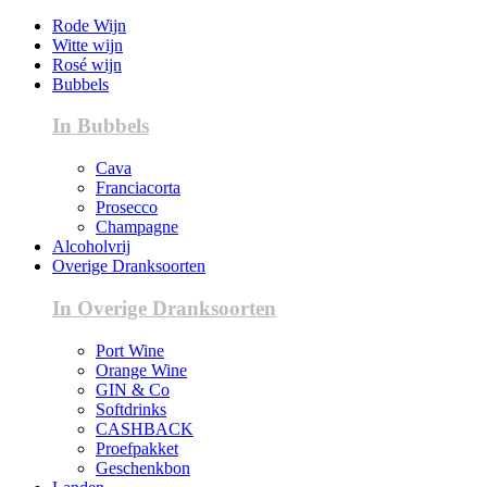
Rode Wijn
Witte wijn
Rosé wijn
Bubbels
In Bubbels
Cava
Franciacorta
Prosecco
Champagne
Alcoholvrij
Overige Dranksoorten
In Overige Dranksoorten
Port Wine
Orange Wine
GIN & Co
Softdrinks
CASHBACK
Proefpakket
Geschenkbon