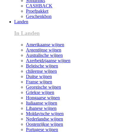
Softdrinks
CASHBACK
Proefpakket
Geschenkbon
Landen
In Landen
Amerikaanse wijnen
Argentijnse wijnen
Australische wijnen
Azerbeidzjaanse wijnen
Belgische wijnen
chileense wijnen
Duitse wijnen
Franse wijnen
Georgische wijnen
Griekse wijnen
Hongaarse wijnen
Italiaanse wijnen
Libanese wijnen
Moldavische wijnen
Nederlandse wijnen
Oostenrijkse wijnen
Portugese wijnen