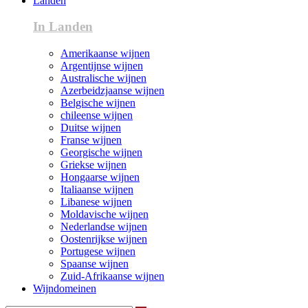
Landen
In Landen
Amerikaanse wijnen
Argentijnse wijnen
Australische wijnen
Azerbeidzjaanse wijnen
Belgische wijnen
chileense wijnen
Duitse wijnen
Franse wijnen
Georgische wijnen
Griekse wijnen
Hongaarse wijnen
Italiaanse wijnen
Libanese wijnen
Moldavische wijnen
Nederlandse wijnen
Oostenrijkse wijnen
Portugese wijnen
Spaanse wijnen
Zuid-Afrikaanse wijnen
Wijndomeinen