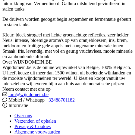
uitdrukking van Vermentino di Gallura uitsluitend gevinifieerd in
stalen tanks.
De druiven worden geoogst begin september en fermentatie gebeurt
in stalen tanks.
Kleur: bleek strogeel met lichte groenachtige reflecties, zeer helder
Neus: intense, bloemige aroma's op van oranjebloesem, iris, brem,
meidoorn en fruitige gele appels met aangename minerale tonen
Smaak: fris, levendig, met vol en geurig vruchtvlees, mooie minerale
en aanhoudende afdronk.
Over WIJNDOMEIN.BE
Wijndomein.be is de online wijnwinkel van België, 100% Belgisch.
U heeft keuze uit meer dan 1500 wijnen uit boeiende wijnlanden en
de mooiste wijndomeinen ter wereld. U kiest en koopt vanuit uw
luie zetel en wij leveren bij u aan huis aan democratische prijzen.
Neem contact met ons op
tom@wijndomein.be
Mobiel / Whatsapp
+32488701182
Informatie
Over ons
Verzenden of ophalen
Privacy & Cookies
Algemene voorwaarden