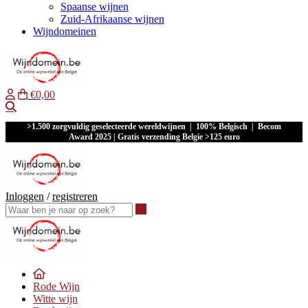
Spaanse wijnen
Zuid-Afrikaanse wijnen
Wijndomeinen
€0,00
Waar ben je naar op zoek?
>1.500 zorgvuldig geselecteerde wereldwijnen | 100% Belgisch | Becom
Award 2025 | Gratis verzending Belgie >125 euro
Inloggen
/
registreren
Waar ben je naar op zoek?
Rode Wijn
Witte wijn