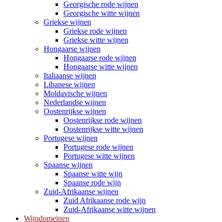
Georgische rode wijnen
Georgische witte wijnen
Griekse wijnen
Griekse rode wijnen
Griekse witte wijnen
Hongaarse wijnen
Hongaarse rode wijnen
Hongaarse witte wijnen
Italiaanse wijnen
Libanese wijnen
Moldavische wijnen
Nederlandse wijnen
Oostenrijkse wijnen
Oostenrijkse rode wijnen
Oostenrijkse witte wijnen
Portugese wijnen
Portugese rode wijnen
Portugese witte wijnen
Spaanse wijnen
Spaanse witte wijn
Spaanse rode wijn
Zuid-Afrikaanse wijnen
Zuid Afrikaanse rode wijn
Zuid-Afrikaanse witte wijnen
Wijndomeinen