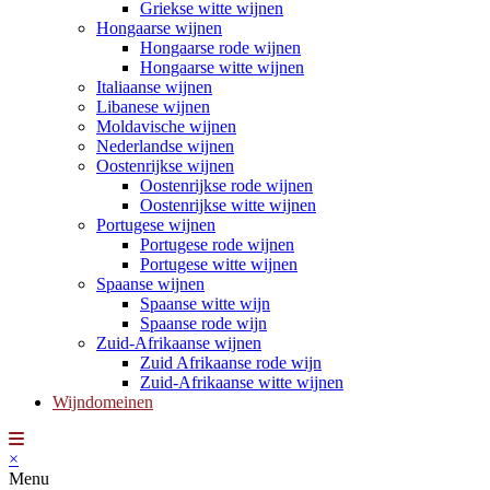
Griekse witte wijnen
Hongaarse wijnen
Hongaarse rode wijnen
Hongaarse witte wijnen
Italiaanse wijnen
Libanese wijnen
Moldavische wijnen
Nederlandse wijnen
Oostenrijkse wijnen
Oostenrijkse rode wijnen
Oostenrijkse witte wijnen
Portugese wijnen
Portugese rode wijnen
Portugese witte wijnen
Spaanse wijnen
Spaanse witte wijn
Spaanse rode wijn
Zuid-Afrikaanse wijnen
Zuid Afrikaanse rode wijn
Zuid-Afrikaanse witte wijnen
Wijndomeinen
×
Menu