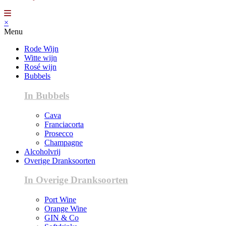
×
Menu
Rode Wijn
Witte wijn
Rosé wijn
Bubbels
In Bubbels
Cava
Franciacorta
Prosecco
Champagne
Alcoholvrij
Overige Dranksoorten
In Overige Dranksoorten
Port Wine
Orange Wine
GIN & Co