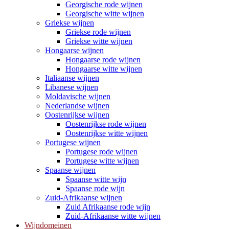
Georgische rode wijnen
Georgische witte wijnen
Griekse wijnen
Griekse rode wijnen
Griekse witte wijnen
Hongaarse wijnen
Hongaarse rode wijnen
Hongaarse witte wijnen
Italiaanse wijnen
Libanese wijnen
Moldavische wijnen
Nederlandse wijnen
Oostenrijkse wijnen
Oostenrijkse rode wijnen
Oostenrijkse witte wijnen
Portugese wijnen
Portugese rode wijnen
Portugese witte wijnen
Spaanse wijnen
Spaanse witte wijn
Spaanse rode wijn
Zuid-Afrikaanse wijnen
Zuid Afrikaanse rode wijn
Zuid-Afrikaanse witte wijnen
Wijndomeinen