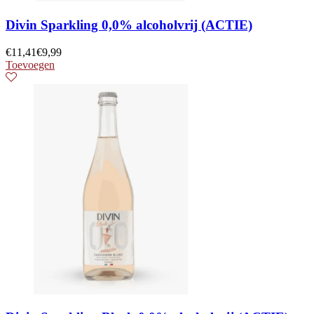
Divin Sparkling 0,0% alcoholvrij (ACTIE)
€
11,41
€
9,99
Toevoegen