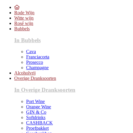
Rode Wijn
Witte wijn
Rosé wijn
Bubbels
In Bubbels
Cava
Franciacorta
Prosecco
Champagne
Alcoholvrij
Overige Dranksoorten
In Overige Dranksoorten
Port Wine
Orange Wine
GIN & Co
Softdrinks
CASHBACK
Proefpakket