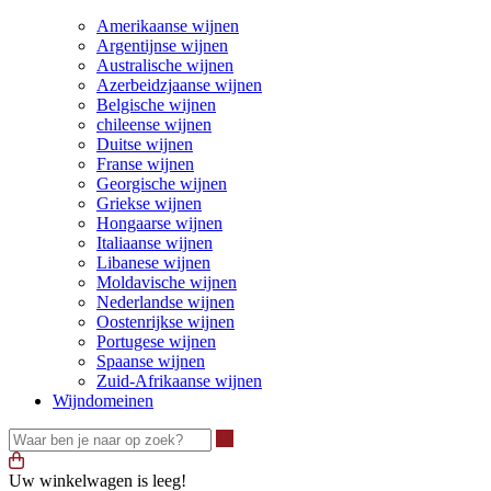
Amerikaanse wijnen
Argentijnse wijnen
Australische wijnen
Azerbeidzjaanse wijnen
Belgische wijnen
chileense wijnen
Duitse wijnen
Franse wijnen
Georgische wijnen
Griekse wijnen
Hongaarse wijnen
Italiaanse wijnen
Libanese wijnen
Moldavische wijnen
Nederlandse wijnen
Oostenrijkse wijnen
Portugese wijnen
Spaanse wijnen
Zuid-Afrikaanse wijnen
Wijndomeinen
Waar ben je naar op zoek?
Uw winkelwagen is leeg!