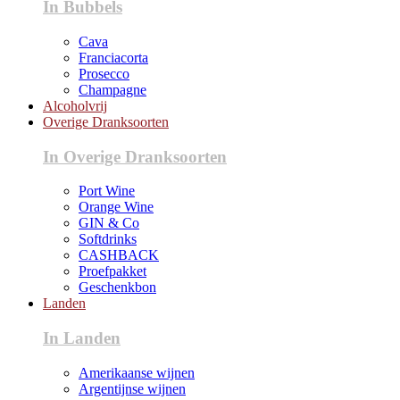
In Bubbels
Cava
Franciacorta
Prosecco
Champagne
Alcoholvrij
Overige Dranksoorten
In Overige Dranksoorten
Port Wine
Orange Wine
GIN & Co
Softdrinks
CASHBACK
Proefpakket
Geschenkbon
Landen
In Landen
Amerikaanse wijnen
Argentijnse wijnen