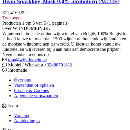
Divin Sparkling Blush 0,0% alcoholvrij (ACTIE)
€
11,41
€
9,99
Toevoegen
Producten 1 t/m 5 van 5 (1 pagina's)
Over WIJNDOMEIN.BE
Wijndomein.be is de online wijnwinkel van België, 100% Belgisch.
U heeft keuze uit meer dan 1500 wijnen uit boeiende wijnlanden en
de mooiste wijndomeinen ter wereld. U kiest en koopt vanuit uw
luie zetel en wij leveren bij u aan huis aan democratische prijzen.
Neem contact met ons op
tom@wijndomein.be
Mobiel / Whatsapp
+32488701182
Informatie
Over ons
Verzenden of ophalen
Privacy & Cookies
Algemene voorwaarden
Extra
Voucher
Aanbiedingen