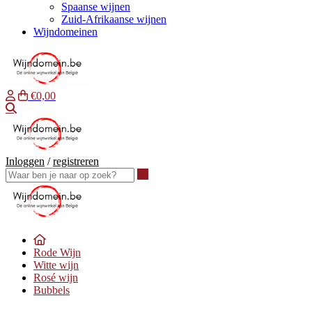
Spaanse wijnen
Zuid-Afrikaanse wijnen
Wijndomeinen
€0,00
Waar ben je naar op zoek?
Inloggen
/
registreren
Waar ben je naar op zoek?
Rode Wijn
Witte wijn
Rosé wijn
Bubbels