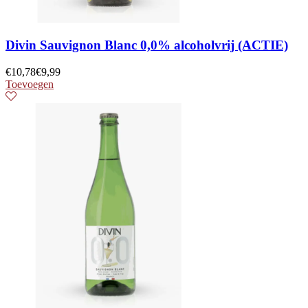
Divin Sauvignon Blanc 0,0% alcoholvrij (ACTIE)
€
10,78
€
9,99
Toevoegen