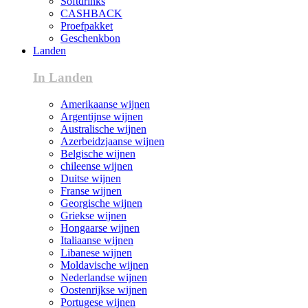
Softdrinks
CASHBACK
Proefpakket
Geschenkbon
Landen
In Landen
Amerikaanse wijnen
Argentijnse wijnen
Australische wijnen
Azerbeidzjaanse wijnen
Belgische wijnen
chileense wijnen
Duitse wijnen
Franse wijnen
Georgische wijnen
Griekse wijnen
Hongaarse wijnen
Italiaanse wijnen
Libanese wijnen
Moldavische wijnen
Nederlandse wijnen
Oostenrijkse wijnen
Portugese wijnen