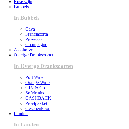
Rosé wijn
Bubbels
In Bubbels
Cava
Franciacorta
Prosecco
Champagne
Alcoholvrij
Overige Dranksoorten
In Overige Dranksoorten
Port Wine
Orange Wine
GIN & Co
Softdrinks
CASHBACK
Proefpakket
Geschenkbon
Landen
In Landen