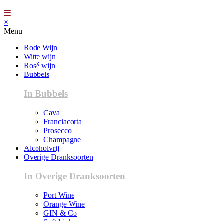
×
Menu
Rode Wijn
Witte wijn
Rosé wijn
Bubbels
In Bubbels
Cava
Franciacorta
Prosecco
Champagne
Alcoholvrij
Overige Dranksoorten
In Overige Dranksoorten
Port Wine
Orange Wine
GIN & Co