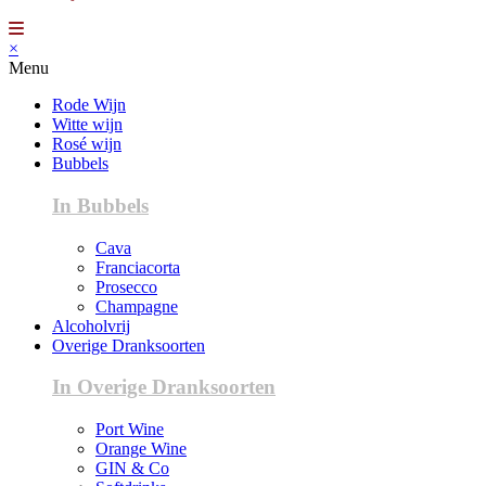
×
Menu
Rode Wijn
Witte wijn
Rosé wijn
Bubbels
In Bubbels
Cava
Franciacorta
Prosecco
Champagne
Alcoholvrij
Overige Dranksoorten
In Overige Dranksoorten
Port Wine
Orange Wine
GIN & Co