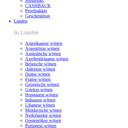
Softdrinks
CASHBACK
Proefpakket
Geschenkbon
Landen
In Landen
Amerikaanse wijnen
Argentijnse wijnen
Australische wijnen
Azerbeidzjaanse wijnen
Belgische wijnen
chileense wijnen
Duitse wijnen
Franse wijnen
Georgische wijnen
Griekse wijnen
Hongaarse wijnen
Italiaanse wijnen
Libanese wijnen
Moldavische wijnen
Nederlandse wijnen
Oostenrijkse wijnen
Portugese wijnen