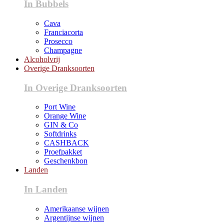
In Bubbels
Cava
Franciacorta
Prosecco
Champagne
Alcoholvrij
Overige Dranksoorten
In Overige Dranksoorten
Port Wine
Orange Wine
GIN & Co
Softdrinks
CASHBACK
Proefpakket
Geschenkbon
Landen
In Landen
Amerikaanse wijnen
Argentijnse wijnen