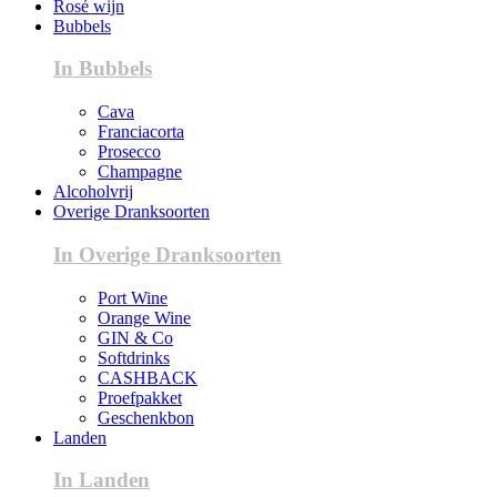
Rosé wijn
Bubbels
In Bubbels
Cava
Franciacorta
Prosecco
Champagne
Alcoholvrij
Overige Dranksoorten
In Overige Dranksoorten
Port Wine
Orange Wine
GIN & Co
Softdrinks
CASHBACK
Proefpakket
Geschenkbon
Landen
In Landen