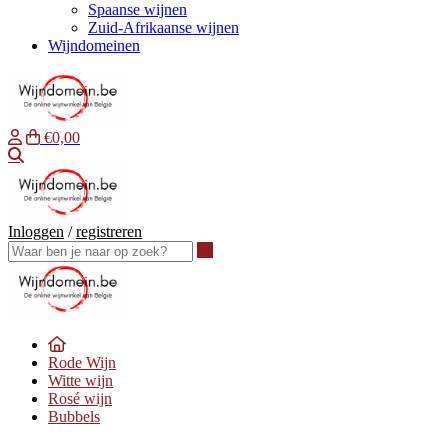
Spaanse wijnen
Zuid-Afrikaanse wijnen
Wijndomeinen
€0,00
Waar ben je naar op zoek?
Inloggen
/
registreren
Waar ben je naar op zoek?
Rode Wijn
Witte wijn
Rosé wijn
Bubbels