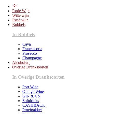
Rode Wijn
Witte wijn
Rosé wijn
Bubbels
In Bubbels
Cava
Franciacorta
Prosecco
Champagne
Alcoholvrij
Overige Dranksoorten
In Overige Dranksoorten
Port Wine
Orange Wine
GIN & Co
Softdrinks
CASHBACK
Proefpakket