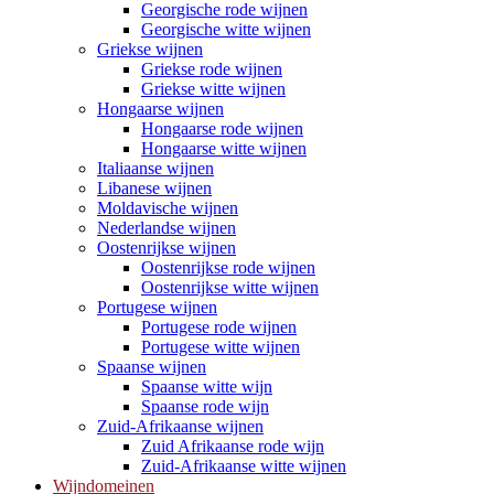
Georgische rode wijnen
Georgische witte wijnen
Griekse wijnen
Griekse rode wijnen
Griekse witte wijnen
Hongaarse wijnen
Hongaarse rode wijnen
Hongaarse witte wijnen
Italiaanse wijnen
Libanese wijnen
Moldavische wijnen
Nederlandse wijnen
Oostenrijkse wijnen
Oostenrijkse rode wijnen
Oostenrijkse witte wijnen
Portugese wijnen
Portugese rode wijnen
Portugese witte wijnen
Spaanse wijnen
Spaanse witte wijn
Spaanse rode wijn
Zuid-Afrikaanse wijnen
Zuid Afrikaanse rode wijn
Zuid-Afrikaanse witte wijnen
Wijndomeinen