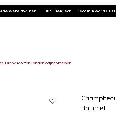
erde wereldwijnen | 100% Belgisch | Becom Award Cust
ge Dranksoorten
Landen
Wijndomeinen
Champbeaux
Bouchet