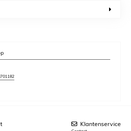
op
8701182
t
Klantenservice
Contact