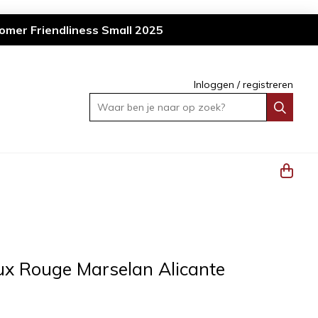
omer Friendliness Small 2025
Inloggen
/
registreren
Waar ben je naar op zoek?
 Rouge Marselan Alicante