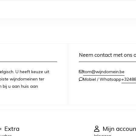
Neem contact met ons 
lgisch. U heeft keuze uit
tom@wijndomein.be
iste wijndomeinen ter
+3248
Mobiel / Whatsapp
n bij u aan huis aan
Extra
Mijn accoun
ucher
Inloggen