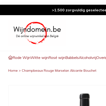
>1.500 zorgvuldig geselecte
Rode Wijn
Witte wijn
Rosé wijn
Bubbels
Alcoholvrij
Overi
Home
>
Champbeaux Rouge Marselan Alicante Bouchet