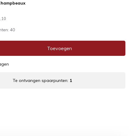
Champbeaux
,10
nten:
40
Toevoegen
dagen
Te ontvangen spaarpunten:
1