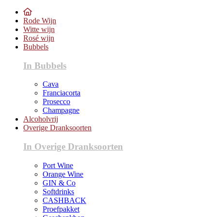
Rode Wijn
Witte wijn
Rosé wijn
Bubbels
In Bubbels
Cava
Franciacorta
Prosecco
Champagne
Alcoholvrij
Overige Dranksoorten
In Overige Dranksoorten
Port Wine
Orange Wine
GIN & Co
Softdrinks
CASHBACK
Proefpakket