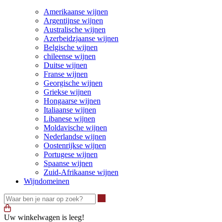
Amerikaanse wijnen
Argentijnse wijnen
Australische wijnen
Azerbeidzjaanse wijnen
Belgische wijnen
chileense wijnen
Duitse wijnen
Franse wijnen
Georgische wijnen
Griekse wijnen
Hongaarse wijnen
Italiaanse wijnen
Libanese wijnen
Moldavische wijnen
Nederlandse wijnen
Oostenrijkse wijnen
Portugese wijnen
Spaanse wijnen
Zuid-Afrikaanse wijnen
Wijndomeinen
Waar ben je naar op zoek?
Uw winkelwagen is leeg!