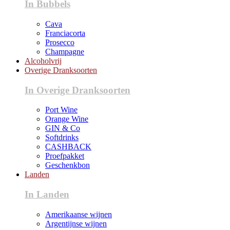
In Bubbels
Cava
Franciacorta
Prosecco
Champagne
Alcoholvrij
Overige Dranksoorten
In Overige Dranksoorten
Port Wine
Orange Wine
GIN & Co
Softdrinks
CASHBACK
Proefpakket
Geschenkbon
Landen
In Landen
Amerikaanse wijnen
Argentijnse wijnen