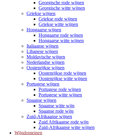
Georgische rode wijnen
Georgische witte wijnen
Griekse wijnen
Griekse rode wijnen
Griekse witte wijnen
Hongaarse wijnen
Hongaarse rode wijnen
Hongaarse witte wijnen
Italiaanse wijnen
Libanese wijnen
Moldavische wijnen
Nederlandse wijnen
Oostenrijkse wijnen
Oostenrijkse rode wijnen
Oostenrijkse witte wijnen
Portugese wijnen
Portugese rode wijnen
Portugese witte wijnen
Spaanse wijnen
Spaanse witte wijn
Spaanse rode wijn
Zuid-Afrikaanse wijnen
Zuid Afrikaanse rode wijn
Zuid-Afrikaanse witte wijnen
Wijndomeinen