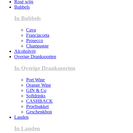
Rosé wijn
Bubbels
In Bubbels
Cava
Franciacorta
Prosecco
Champagne
Alcoholvrij
Overige Dranksoorten
In Overige Dranksoorten
Port Wine
Orange Wine
GIN & Co
Softdrinks
CASHBACK
Proefpakket
Geschenkbon
Landen
In Landen