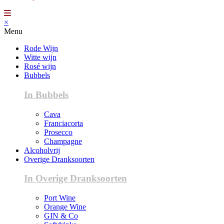
×
Menu
Rode Wijn
Witte wijn
Rosé wijn
Bubbels
In Bubbels
Cava
Franciacorta
Prosecco
Champagne
Alcoholvrij
Overige Dranksoorten
In Overige Dranksoorten
Port Wine
Orange Wine
GIN & Co