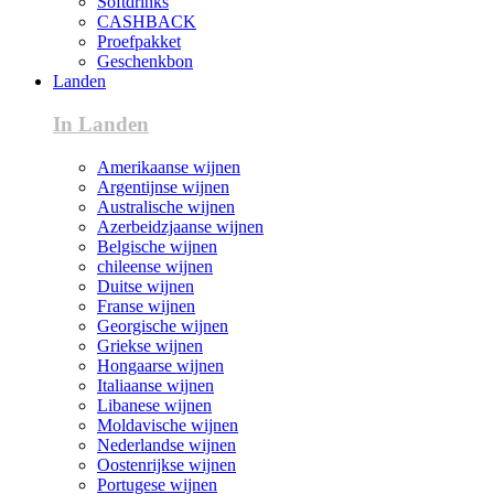
Softdrinks
CASHBACK
Proefpakket
Geschenkbon
Landen
In Landen
Amerikaanse wijnen
Argentijnse wijnen
Australische wijnen
Azerbeidzjaanse wijnen
Belgische wijnen
chileense wijnen
Duitse wijnen
Franse wijnen
Georgische wijnen
Griekse wijnen
Hongaarse wijnen
Italiaanse wijnen
Libanese wijnen
Moldavische wijnen
Nederlandse wijnen
Oostenrijkse wijnen
Portugese wijnen