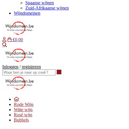
Spaanse wijnen
Zuid-Afrikaanse wijnen
Wijndomeinen
€0,00
Waar ben je naar op zoek?
Inloggen
/
registreren
Waar ben je naar op zoek?
Rode Wijn
Witte wijn
Rosé wijn
Bubbels