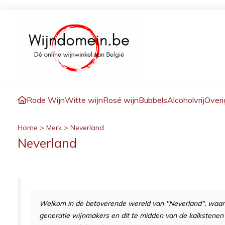
Rode Wijn
Witte wijn
Rosé wijn
Bubbels
Alcoholvrij
Overi
Home
>
Merk
>
Neverland
Neverland
Welkom in de betoverende wereld van "Neverland", waar wi
generatie wijnmakers en dit te midden van de kalkstenen