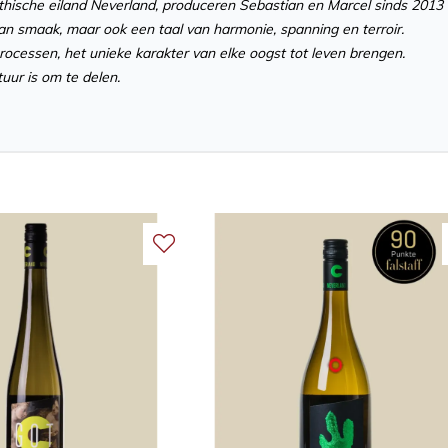
ythische eiland Neverland, produceren Sebastian en Marcel sinds 201
van smaak, maar ook een taal van harmonie, spanning en terroir.
rocessen, het unieke karakter van elke oogst tot leven brengen.
uur is om te delen.